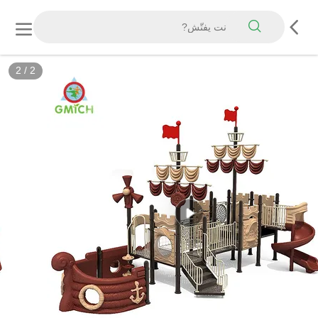
2
/
2