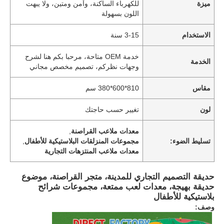
ميزة
للكهرباء الساكنة، وآمن ومتين، ولا يبهت
اللون بسهولة
الاستخدام
3-15 سنة
خدمة OEM متاحة، مرحبا بكم هنا لشرح
الخدمة
وجهات نظركم، تصميم مخصص مجاني
مقاس
810*600*380 سم
لون
تغيير حسب حاجتك
معدات ملاعب القراصنة
,
تسليط الضوء:
مجموعات المنزلقات البلاستيكية للأطفال
,
معدات ملاعب المنتزهات التجارية
حديقة التصميم التجاري للمدينة، متجر القراصنة، موضوع
حديقة بهيجة، معدات لعب ممتعة، مجموعات شرائح
بلاستيكية للأطفال
وصف: