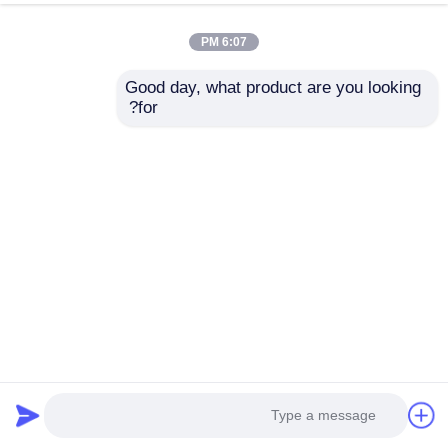
6:07 PM
Good day, what product are you looking 
for?
بطاقة:
معدات ملاعب بلاستيكية تجارية,معدات اللعب الخارجية
للأطفال,مجموعة الزلاجات البلاستيكية للأطفال
معدات ملاعب القراصنة
مجموعات المنزلقات البلاستيكية للأطفال
احصل على افضل سعر ل