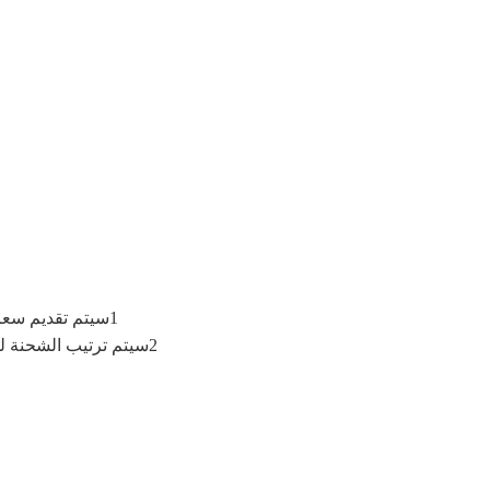
1سيتم تقديم سعر FOB إذا كان لدينا كمية وغيرها من المعلومات.
2سيتم ترتيب الشحنة للعملاء من قبل شركتنا، عن طريق الجو أو البحر.