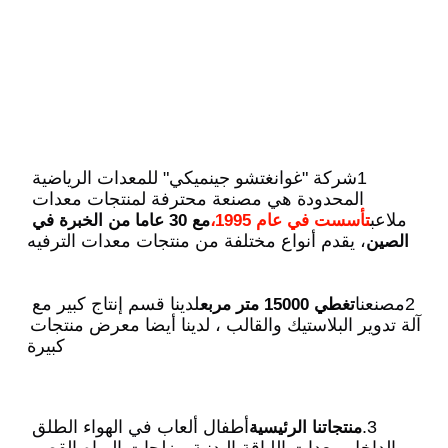
1شركة "غوانغتشو جينميكي" للمعدات الرياضية 
المحدودة هي مصنعة محترفة لمنتجات معدات 
ملاعب
تأسست في عام 1995،
مع 30 عاما من الخبرة في 
، يقدم أنواع مختلفة من منتجات معدات الترفيه
الصين
2مصنعنا
لدينا قسم إنتاج كبير مع 
تغطي 15000 متر مربع
آلة تدوير البلاستيك والقالب ، لدينا أيضا معرض منتجات 
كبيرة
3.
أطفال ألعاب في الهواء الطلق 
منتجاتنا الرئيسية
والداخل،معدات اللياقة البدنية،مزلجات المياه،القصر 