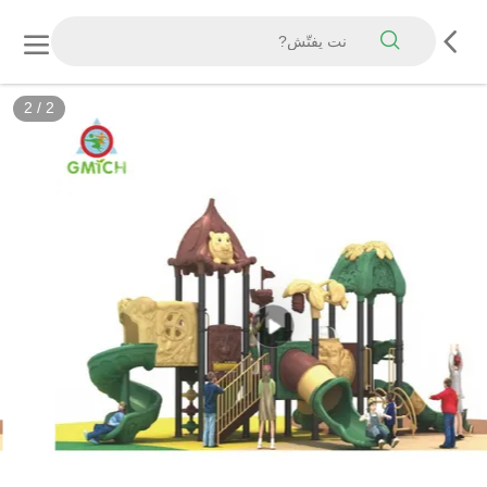
2
/
2