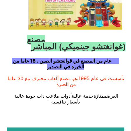
مصنع
(غوانغتشو جينميكي) المباشر
30 عام من المصنع في قوانغتشو الصين ، 18 عاما من 
الخبرة في التصدير
تأسست في عام 1995،
هو مصنع ألعاب محترف مع 30 عاما 
من الخبرة
الصفحة الرئيسية
العرض
ممتازة
خدمة عالية
أدوات ملاعب ذات جودة عالية 
بأسعار تنافسية
المنتجات
حولنا