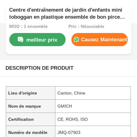
Centre d'entraînement de jardin d'enfants mini
toboggan en plastique ensemble de bon pirce
équipement de terrain de jeu en plein air jouets
MOQ：1 ensemble
Prix：Négociable
amusants pour enfants
Causez Maintenant
meilleur prix
DESCRIPTION DE PRODUIT
Lieu d'origine
Canton, Chine
Nom de marque
GMICH
Certification
CE, ROHS, ISO
Numéro de modèle
JMQ-07903