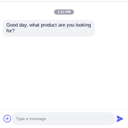
Centre d'entraînement de jardin
d'enfants mini toboggan en
1:21 PM
plastique ensemble de bon
pirce équipement de terrain de
Good day, what product are you looking 
jeu en plein air jouets
for?
amusants pour enfants
Continuer
produits recommandés