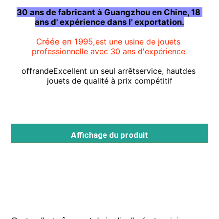
30 ans de fabricant à Guangzhou en Chine, 18 
ans d' expérience dans l' exportation.
Visite de l'usine
Créée en 1995,
est une usine de jouets 
professionnelle avec 30 ans d'expérience
Contrôle qualité
offrande
Excellent un seul arrêt
service, haut
des 
jouets de qualité à prix compétitif
Contactez-nous
Nouvelles
Affichage du produit
Les affaires
Demandez un devis
Conception de terrains de jeux