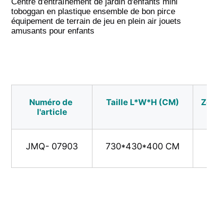
Centre d'entraînement de jardin d'enfants mini 
toboggan en plastique ensemble de bon pirce 
équipement de terrain de jeu en plein air jouets 
conception de parc aquatique
amusants pour enfants
Aire de jeux extérieure
Des diapositives personnalisées
Numéro de 
Taille L*W*H (CM)
Zone
l'article
Les enfants glissent avec un swing
JMQ- 07903
730*430*400 CM
Petit jeu de terrain
Glissière d'eau pour enfants
Glissière d'eau personnalisée