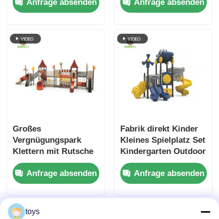
Anfrage absenden
Anfrage absenden
für Kinder Neues
Spielgeräte, lustige
Design
und langlebige
Spielplatzrutschen-
Outdoor-Spielzeuge,
Sets Spielzeug für
Kunststoffrutschen
Kinder
direkt ab Werk
Großes
Fabrik direkt Kinder
Vergnügungspark
Kleines Spielplatz Set
Klettern mit Rutsche
Kindergarten Outdoor
Kinder Außenplatz
Spiel Spielhaus
Anfrage absenden
Anfrage absenden
Ausrüstung
Neues Design
Stahlmaterial
Vergnügen Spielzeug
Plastikrohr Rutschen
Dauerhafte
Sets zum Verkauf
Plastikrutsche zum
toys
Verkauf