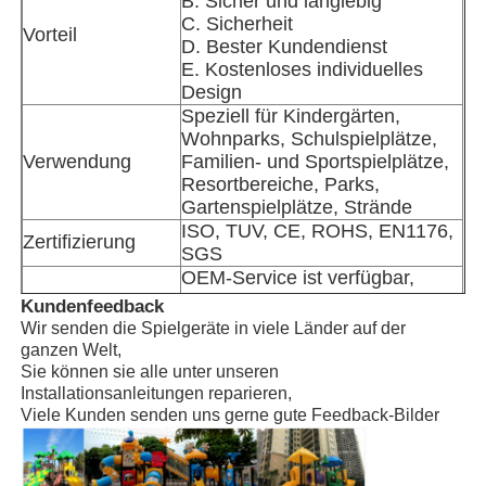
B. Sicher und langlebig
C. Sicherheit
Vorteil
D. Bester Kundendienst
Wasserparkgestaltung
E. Kostenloses individuelles
Design
Speziell für Kindergärten,
Spielplatz im Freien
Wohnparks, Schulspielplätze,
Verwendung
Familien- und Sportspielplätze,
Resortbereiche, Parks,
Benutzerdefinierte Spielplatz-Slide
Gartenspielplätze, Strände
ISO, TUV, CE, ROHS, EN1176,
Zertifizierung
SGS
Kinder gleiten mit der Schaukel
OEM-Service ist verfügbar,
Anmerkung
willkommen hier, um Ihre
Kundenfeedback
Ansichten darzulegen.
Wir senden die Spielgeräte in viele Länder auf der
Kleines Spielplatz-Set
Unternehmensart
Hersteller in Guangzhou, China
ganzen Welt,
Installationsanleitung,
Sie können sie alle unter unseren
Installation
Technikerentsendung ist
Installationsanleitungen reparieren,
Kinder Wasserrutsche
Viele Kunden senden uns gerne gute Feedback-Bilder
verfügbar
Benutzerdefinierte Wasserrutsche