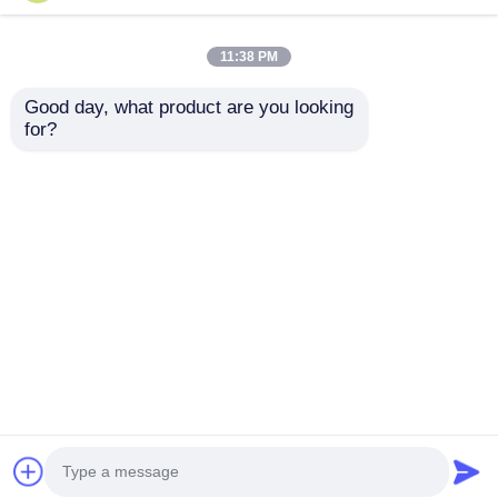
11:38 PM
Good day, what product are you looking 
for?
Gemeinschaftsspielplatz
Offene Spielzone
Kinderspielplatz
Kleines Spielplatz-Set
Kunststoffrutschen
Spielplatz-
von guter Qualität
Ausrüstung
Anfrage absenden
Anfrage absenden
zum Verkauf
unterschiedliche
Größe
Startseite
Über uns
Kontakt
Desktop Site
Sitemap
Datenschutzrichtlinie
Qualität
Park-Spielplatzdesign
China
Fabrik.Copyright © 2026 Guangzhou Jinmiqi
Sports Equipment Co., Ltd.. All Rights Reserved.