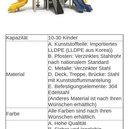
Werksbesichtigung
Qualitätskontrolle
Kapazität
10-30 Kinder
A. Kunststoffteile: Importiertes
LLDPE (LLDPE aus Korea))
Kontakt mit uns
B. Pfosten: Verzinktes Stahlrohr
nach nationalem Standard
C. Metalle: Verzinkter Stahl
Neuigkeiten
Material
D. Deck, Treppe, Brücke: Stahl
mit Kunststoffummantelung
E. Befestigungselemente: 304
Rechtssachen
Edelstahl
(Anderes Material ist nach Ihren
Wünschen erhältlich)
Bitte um ein Angebot
Alle Farben sind nach Ihren
Farbe
Wünschen erhältlich.
A. Hohe Qualität
Park-Spielplatzdesign