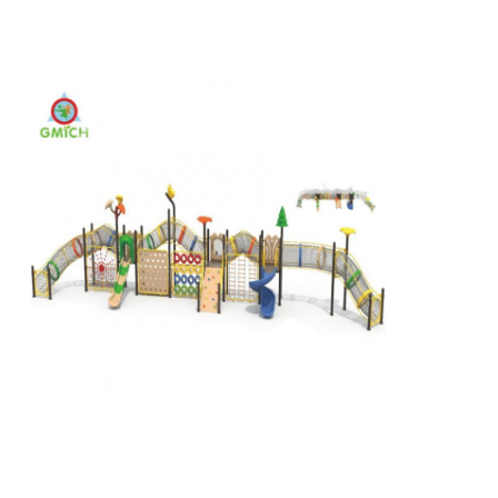
Große Wasserrutsche
Ausrüstung für Wasserparks
Seilspielplatz
Holzspielplatzgeräte