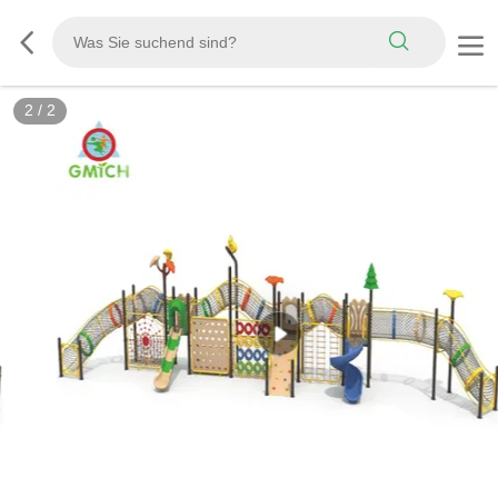
2
/
2