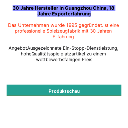
30 Jahre Hersteller in Guangzhou China, 18 
Jahre Exporterfahrung
Werksbesichtigung
Das Unternehmen wurde 1995 gegründet.
ist eine 
professionelle Spielzeugfabrik mit 30 Jahren 
Qualitätskontrolle
Erfahrung
Angebot
Ausgezeichnete Ein-Stopp-
Dienstleistung, 
Kontakt mit uns
hohe
Qualitätsspielplatzartikel zu einem 
wettbewerbsfähigen Preis
Neuigkeiten
Rechtssachen
Produktschau
Bitte um ein Angebot
Park-Spielplatzdesign