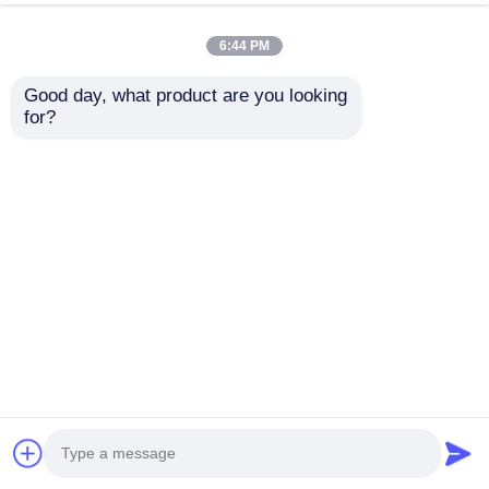
6:44 PM
Good day, what product are you looking 
for?
Outdoor-Large Seil-
Outdoor-
Spielplatz-
Gemeinschaftspark-
Ausrüstung Freudige
Spielgeräte, lustige
Garten-Spielzeug
Kinder-
Anfrage absenden
Anfrage absenden
Neues Design
Klettervergnügungssets,
Vergnügungspark-
Spielspielzeug, direkt
Spielzeuge
ab Werk