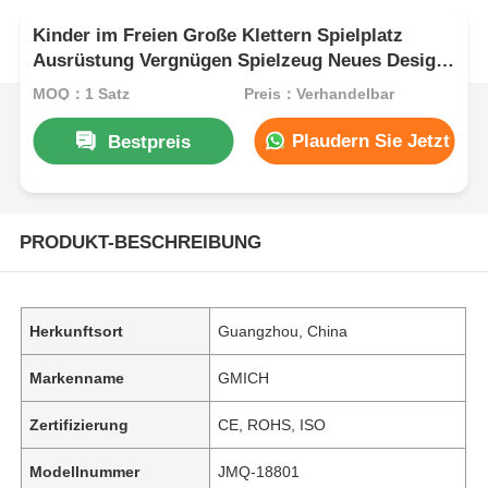
Kinder im Freien Große Klettern Spielplatz
Ausrüstung Vergnügen Spielzeug Neues Design-
Rutschen-Set für den Vergnügungspark
MOQ：1 Satz
Preis：Verhandelbar
Plaudern Sie Jetzt
Bestpreis
PRODUKT-BESCHREIBUNG
Herkunftsort
Guangzhou, China
Markenname
GMICH
Zertifizierung
CE, ROHS, ISO
Modellnummer
JMQ-18801