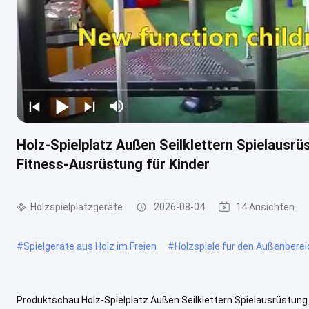
Holz-Spielplatz Außen Seilklettern Spielausrü
Fitness-Ausrüstung für Kinder
Holzspielplatzgeräte
2026-08-04
14 Ansichten
#
Spielgeräte aus Holz im Freien
#
Holzspiele für den Außenberei
Produktschau Holz-Spielplatz Außen Seilklettern Spielausrüstung 