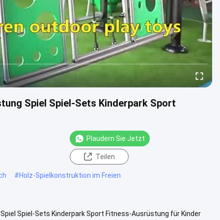
stung Spiel Spiel-Sets Kinderpark Sport
Plaudern Sie Jetzt
Teilen
ch
#
Holz-Spielkonstruktion im Freien
Spiel Spiel-Sets Kinderpark Sport Fitness-Ausrüstung für Kinder