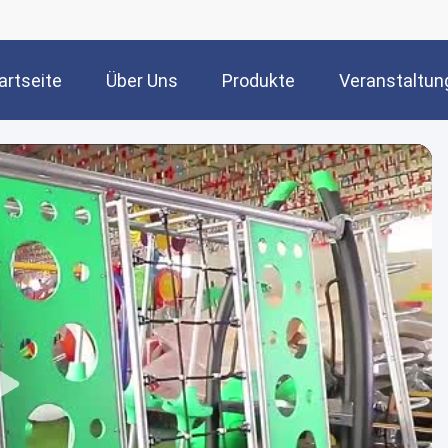
artseite
Über Uns
Produkte
Veranstaltun