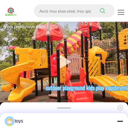
Εξωτερικό Κοινωνικό Πάρκο Dreamland
toys
Θέμα Παιδικά Πλατόπεδο Slide Ασφαλές και