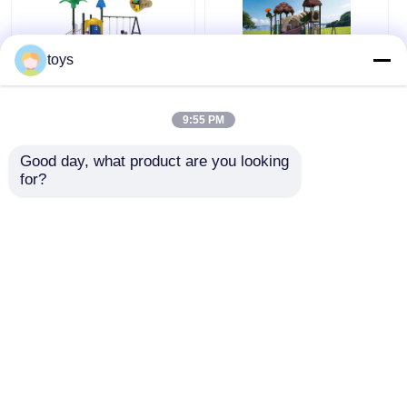
toys
Funny Play Kids
Oem attrezzature per
Outdoor Swing Set
parchi giochi all'
9:55 PM
personalizzato per il
aperto bambini
City Park Anti Static
scivolare con
Good day, what product are you looking 
oscillazione alta
for?
Miglior prezzo
Miglior prezzo
sicurezza
Ora chiacchieri
Ora chiacchieri
Osservi più
Casa
Circa noi
Contattaci
Desktop Site
Mappa del sito
Politica sulla privacy