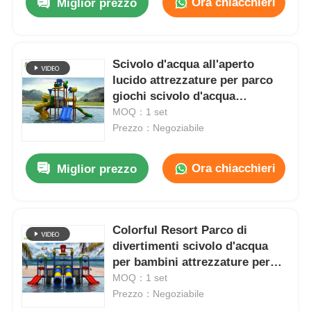
Ora chiacchieri
Miglior prezzo
Scivolo d'acqua all'aperto
lucido attrezzature per parco
giochi scivolo d'acqua
residenziale in fibra di vetro
MOQ：1 set
Prezzo：Negoziabile
Ora chiacchieri
Miglior prezzo
Colorful Resort Parco di
divertimenti scivolo d'acqua
per bambini attrezzature per
parco acquatico
MOQ：1 set
Prezzo：Negoziabile