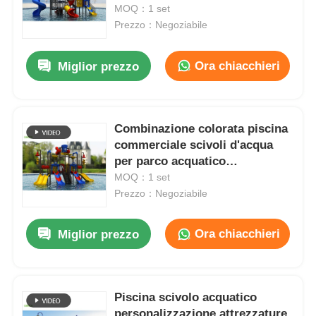
Parco di divertimenti
MOQ：1 set
Prezzo：Negoziabile
Visita alla fabbrica
Ora chiacchieri
Miglior prezzo
Controllo Qualità
Combinazione colorata piscina
Contattaci
commerciale scivoli d'acqua
per parco acquatico
Notizie
attrezzature da gioco
MOQ：1 set
Prezzo：Negoziabile
Casi
Ora chiacchieri
Miglior prezzo
Richiedi un preventivo
Piscina scivolo acquatico
Progettazione del parco giochi
personalizzazione attrezzature