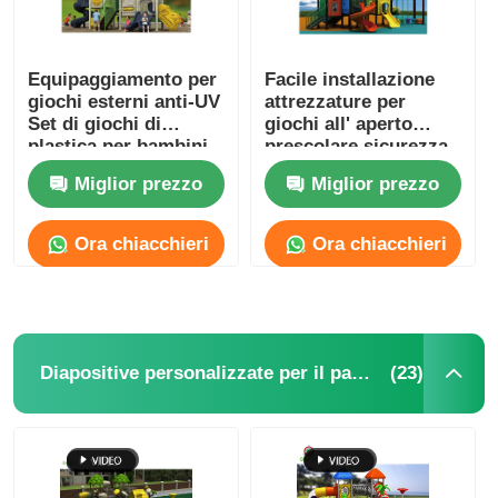
Equipaggiamento per
Facile installazione
giochi esterni anti-UV
attrezzature per
Set di giochi di
giochi all' aperto
plastica per bambini
prescolare sicurezza
scivolo di plastica
Miglior prezzo
Miglior prezzo
Ora chiacchieri
Ora chiacchieri
(23)
Diapositive personalizzate per il parco giochi