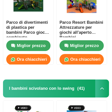
Parco di divertimenti
Parco Resort Bambini
di plastica per
Attrezzature per
bambini Parco giochi
giochi all'aperto
combinato
Bambini
Multifunzionale
Miglior prezzo
Miglior prezzo
Ora chiacchieri
Ora chiacchieri
(41)
I bambini scivolano con lo swing