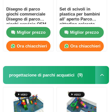
Disegno di parco
Set di scivoli in
giochi commerciale
plastica per bambini
Disegno di parco
all' aperto Parco
giochi servizio OEM
cittadino colorato
Attrezzature per il
Miglior prezzo
Miglior prezzo
parco giochi per hotel
resort
Ora chiacchieri
Ora chiacchieri
(9)
progettazione di parchi acquatici