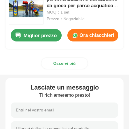
da gioco per parco acquatico
835*445*465CM
MOQ：1 set
progettazione di parchi acquatici
Prezzo：Negoziabile
Parco giochi all'aperto
Ora chiacchieri
Miglior prezzo
Diapositive personalizzate per il parco giochi
Osservi più
I bambini scivolano con lo swing
Lasciate un messaggio
Piccolo set per il parco giochi
Ti richiameremo presto!
Scivolo d'acqua per bambini
Slide idraulico personalizzato