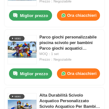
Prezzo：Negoziabile
Ora chiacchieri
Miglior prezzo
Parco giochi personalizzabile
piscina scivolo per bambini
Parco giochi acquatici
720*530*470CM
MOQ：1 set
Prezzo：Negoziabile
Ora chiacchieri
Miglior prezzo
Casa
Prodotti
Alta Durabilità Scivolo
Acquatico Personalizzato
Scivolo Acquatico Per Bambini
Su di noi