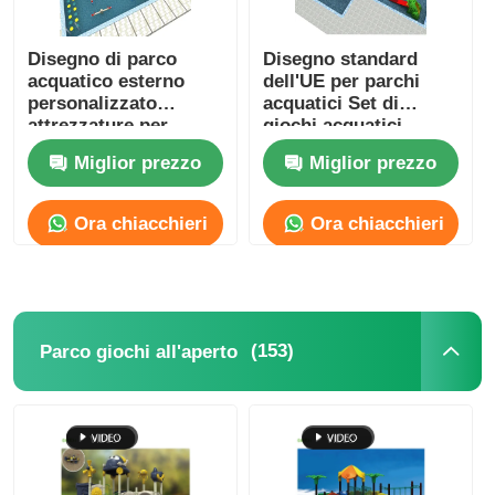
Disegno di parco
Disegno standard
acquatico esterno
dell'UE per parchi
personalizzato
acquatici Set di
attrezzature per
giochi acquatici
giochi d'acqua in
esterni personalizzati
Miglior prezzo
Miglior prezzo
fibra di vetro FRP
Anti-crack
Alta durata
commerciale
Ora chiacchieri
Ora chiacchieri
(153)
Parco giochi all'aperto