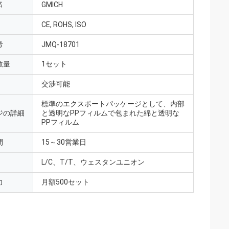
名
GMICH
CE, ROHS, ISO
号
JMQ-18701
数量
1セット
交渉可能
標準のエクスポートパッケージとして、内部
ジの詳細
と透明なPPフィルムで包まれた綿と透明な
PPフィルム
間
15～30営業日
L/C、T/T、ウェスタンユニオン
力
月額500セット