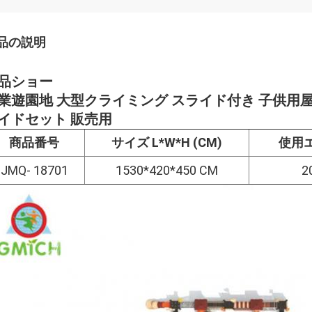
品の説明
品ショー
業遊園地 大型クライミング スライド付き 子供用屋
イドセット 販売用
商品番号
サイズ L*W*H (CM)
使用エ
JMQ- 18701
1530*420*450 CM
2