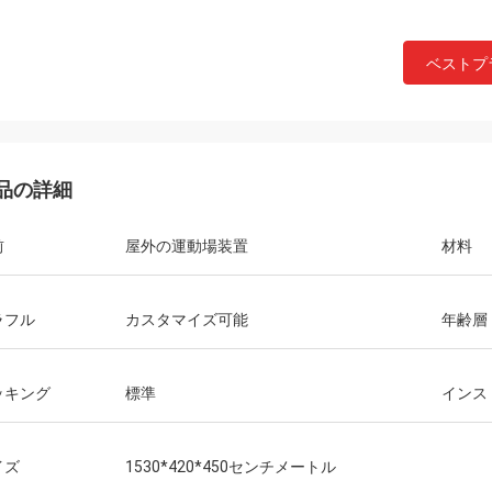
ベストプ
品の詳細
前
屋外の運動場装置
材料
ラフル
カスタマイズ可能
年齢層
ッキング
標準
インス
イズ
1530*420*450センチメートル