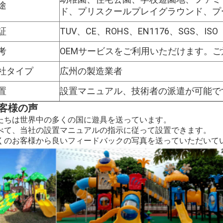
途
ド、プリスクールプレイグラウンド、プ
証
TUV、CE、ROHS、EN1176、SGS、ISO
考
OEMサービスをご利用いただけます。
社タイプ
広州の製造業者
置
設置マニュアル、技術者の派遣が可能で
客様の声
たちは世界中の多くの国に遊具を送っています。
べて、当社の設置マニュアルの指示に従って設置できます。
くのお客様から良いフィードバックの写真を送っていただいて