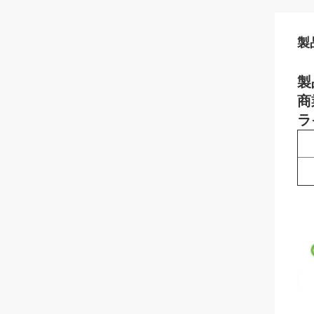
製
製
商
ラ