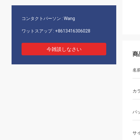
コンタクトパーソン :
Wang
ワットスアップ :
+8613416306028
今雑談しなさい
商
名
カ
パ
サ