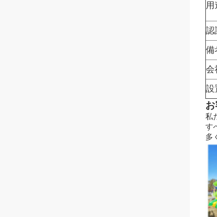
用
認
備
会
設
お
私
す
多