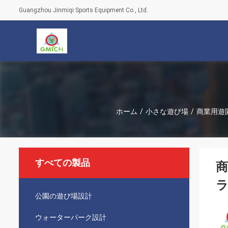
Guangzhou Jinmiqi Sports Equipment Co., Ltd.
ホーム
/
小さな遊び場
/
商業用遊園
すべての製品
商
ラ
公園の遊び場設計
ウォーターパーク設計