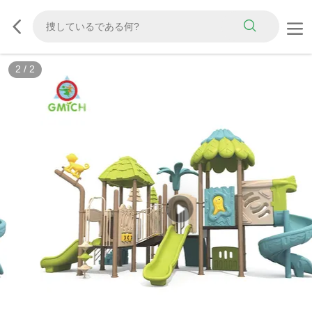
2
/
2