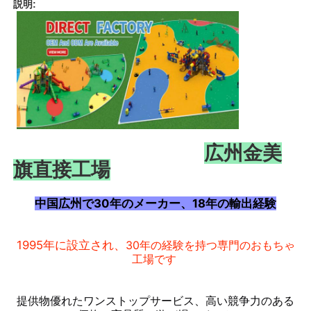
説明:
広州金美
旗直接工場
中国広州で30年のメーカー、18年の輸出経験
ホーム
1995年に設立され、
30年の経験を持つ専門のおもちゃ
工場です
製品
提供物
優れたワンストップ
サービス、高い
競争力のある
私たちについて