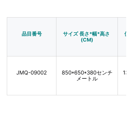
ウォーターパーク設計
品目番号
サイズ 長さ*幅*高さ 
使用
屋外遊び場
(CM)
カスタム 遊び場 スライド
子ども は スイング で スライド する
JMQ-09002
850*650*380センチ
13
メートル
小さな遊び場
子供の滑り台
オーダーメイド 水スライド