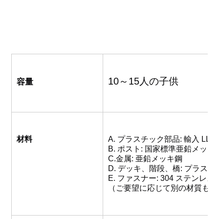
10～15人の子供
容量
材料
A. プラスチック部品: 輸入 LLDP
B. ポスト: 国家標準亜鉛メッキ
C.金属: 亜鉛メッキ鋼
D. デッキ、階段、橋: プラス
E. ファスナー: 304 ステンレス
（ご要望に応じて別の材質も対