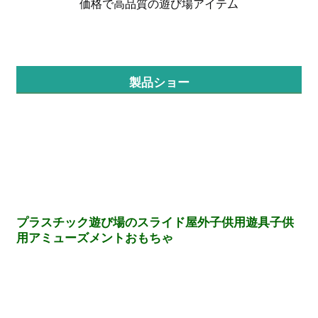
価格で高品質の遊び場アイテム
工場見学
製品ショー
品質管理
お問い合わせ
ニュース
事例
プラスチック遊び場のスライド屋外子供用遊具子供
用アミューズメントおもちゃ
引金 を 求め て ください
公園の遊び場設計