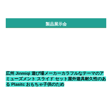
工場見学
製品展示会
品質管理
お問い合わせ
ニュース
広州 Jinmiqi 遊び場メーカーカラフルなテーマのア
事例
ミューズメント スライド セット屋外遊具耐久性のあ
る Plasitc おもちゃ子供のため
引金 を 求め て ください
公園の遊び場設計