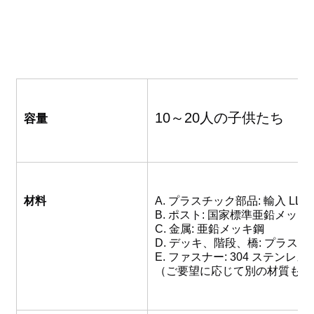
10～20人の子供たち
容量
材料
A. プラスチック部品: 輸入 LLDP
B. ポスト: 国家標準亜鉛メッキ
C. 金属: 亜鉛メッキ鋼
D. デッキ、階段、橋: プラス
E. ファスナー: 304 ステンレス
（ご要望に応じて別の材質も対