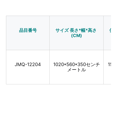
ウォーターパーク設計
品目番号
サイズ 長さ*幅*高さ 
使用
屋外遊び場
(CM)
カスタム 遊び場 スライド
子ども は スイング で スライド する
JMQ-12204
1020*560*350センチ
15
メートル
小さな遊び場
子供の滑り台
オーダーメイド 水スライド