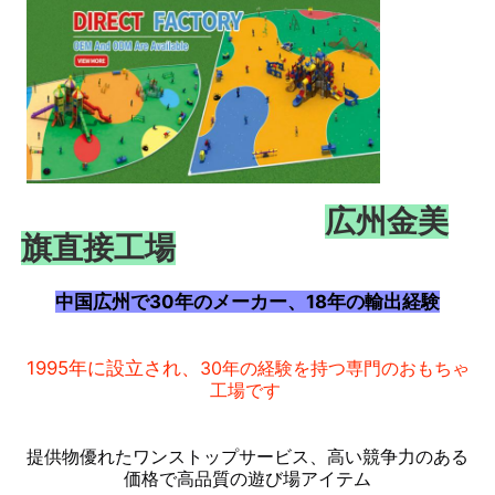
広州金美
旗直接工場
中国広州で30年のメーカー、18年の輸出経験
ホーム
1995年に設立され、
30年の経験を持つ専門のおもちゃ
工場です
製品
提供物
優れたワンストップ
サービス、高い
競争力のある
価格で高品質の遊び場アイテム
私たちについて