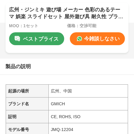
広州・ジンミキ 遊び場 メーカー 色彩のあるテー
マ 娯楽 スライドセット 屋外遊び具 耐久性 プラス
チック製 子供用玩具
MOQ：1セット
価格：交渉可能
今雑談しなさい
ベストプライス
製品の説明
起源の場所
広州、中国
ブランド名
GMICH
証明
CE, ROHS, ISO
モデル番号
JMQ-12204