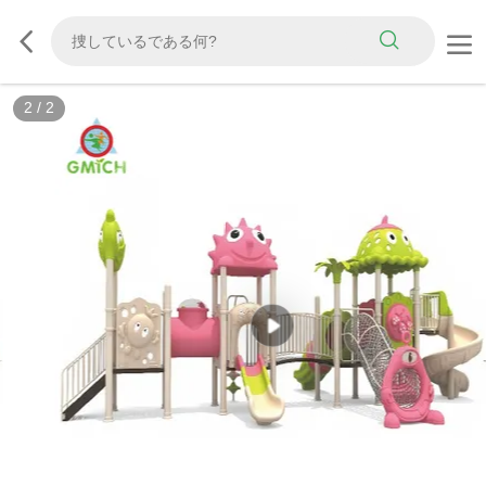
2
/
2