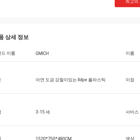
최고의
품 상세 정보
랜드 이름
이름
GMICH
료
아연 도금 강철이있는 lldpe 플라스틱
이점
법
3-15 세
서비스
기
색상
1520*750*480CM