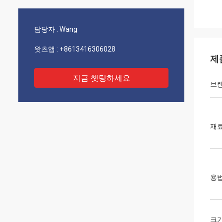
담당자 :
Wang
왓츠앱 :
+8613416306028
제
지금 챗팅하세요
브
재
용
크