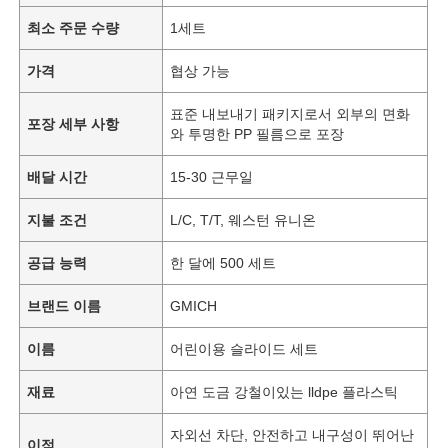
최소 주문 수량
1세트
가격
협상 가능
표준 내보내기 패키지로서 외부의 면화
포장 세부 사항
와 투명한 PP 필름으로 포장
배달 시간
15-30 근무일
지불 조건
L/C, T/T, 웨스턴 유니온
공급 능력
한 달에 500 세트
브랜드 이름
GMICH
이름
어린이용 슬라이드 세트
재료
아연 도금 강철이있는 lldpe 플라스틱
자외선 차단, 안전하고 내구성이 뛰어난
이점