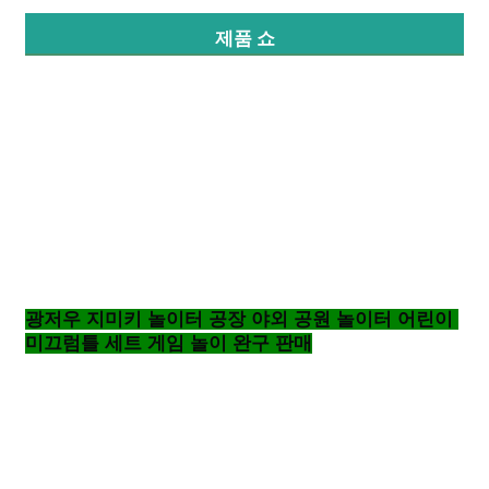
제품 쇼
공장 투어
품질 관리
문의하기
뉴스
광저우 지미키 놀이터 공장 야외 공원 놀이터 어린이 
사건
미끄럼틀 세트 게임 놀이 완구 판매
견적 요청
공원 놀이터 디자인