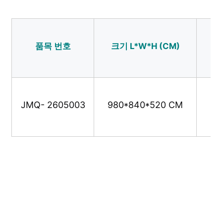
워터파크 설계
품목 번호
크기 L*W*H (CM)
사용
야외 놀이터
사용자 지정 놀이터 슬라이드
JMQ- 2605003
980*840*520 CM
어린이 들 이 스윙 으로 미끄러지는 것
작은 놀이터
어린이 물 슬라이드
사용자 정의 물 슬라이드