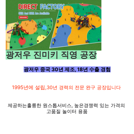
광저우 진미키 직영 공장
광저우 중국 30년 제조, 18년 수출 경험
1995년에 설립,
30년 경력의 전문 완구 공장입니다
집
제공하는
훌륭한 원스톱
서비스, 높은
경쟁력 있는 가격의 
고품질 놀이터 용품
제품
우리 에 관한 것