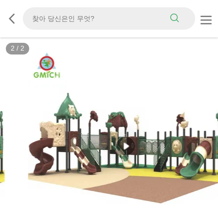
2
/
2