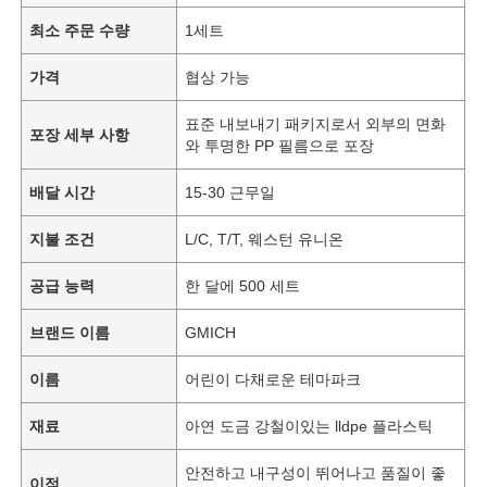
최소 주문 수량
1세트
가격
협상 가능
표준 내보내기 패키지로서 외부의 면화
포장 세부 사항
와 투명한 PP 필름으로 포장
배달 시간
15-30 근무일
지불 조건
L/C, T/T, 웨스턴 유니온
공급 능력
한 달에 500 세트
브랜드 이름
GMICH
이름
어린이 다채로운 테마파크
재료
아연 도금 강철이있는 lldpe 플라스틱
안전하고 내구성이 뛰어나고 품질이 좋
이점