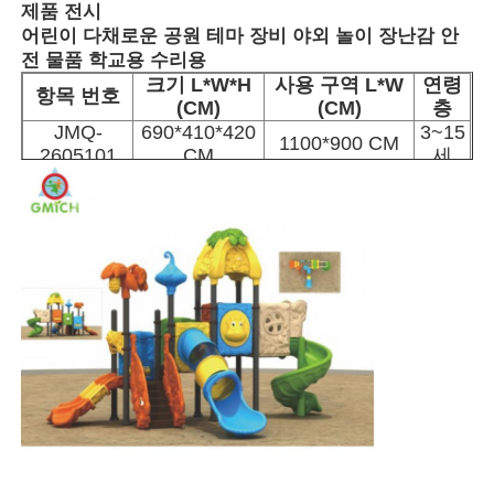
제품 전시
어린이 다채로운 공원 테마 장비 야외 놀이 장난감 안
전 물품 학교용 수리용
크기 L*W*H
사용 구역 L*W
연령
항목 번호
(CM)
(CM)
층
JMQ-
690*410*420
3~15
1100*900 CM
2605101
CM
세
집
제품
우리 에 관한 것