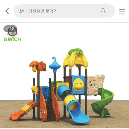
2
/
2