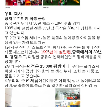
큰 물 슬라이드
우리 회사
광저우 진미키 직통 공장
중국 광저우에서 30년 제조사 18년 수출 경험
워터파크 장비
1995년에 설립된 전문 장난감 공장은 30년의 경험을 가지
고 있습니다.
우수한 원스톱 서비스, 높은 품질의 놀이공원 아이템을 경
로프 클라이밍 놀이터
쟁력 있는 가격으로 제공
1광저우 진미키 스포츠 장비 회사 (주) 는 전문 놀이터 장비
1995년에 설립된
중국에서의 30년
제품 제조업체입니다.
,
의 경험으로
목재 놀이터 장비
, 다양한 종류의 엔터테인먼트 장비 제품을 제
공합니다
면적은 15,000 평방미터
2우리 공장은
, 우리는 플라스틱
회전 기계와 곰팡이와 함께 큰 생산 부서, 또한 큰 제품 쇼
룸을 가지고 있습니다
우리의 주요 제품
3.
어린이들은 야외 및 실내 놀이터,체육
장비,물 슬라이드,복스 캐슬 및 기타 플라스틱 장난감 등