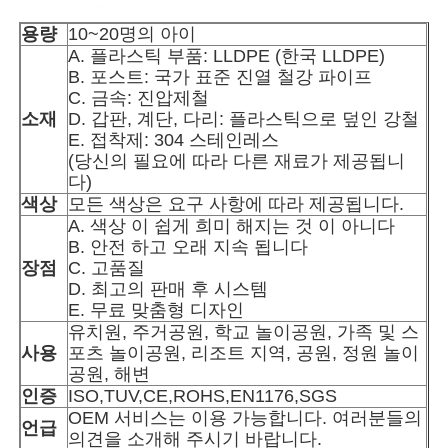
용량
10~20명의 아이
A. 플라스틱 부품: LLDPE (한국 LLDPE)
공장 투어
B. 포스트: 국가 표준 진열 철강 파이프
C. 금속: 진압제철
소재
D. 갑판, 계단, 다리: 플라스틱으로 덮인 강철
품질 관리
E. 접착제: 304 스테인레스
(당신의 필요에 따라 다른 재료가 제공됩니
다)
문의하기
색상
모든 색상은 요구 사항에 따라 제공됩니다.
A. 색상 이 쉽게 희미 해지는 것 이 아니다
B. 안전 하고 오래 지속 됩니다
뉴스
장점
C. 고품질
D. 최고의 판매 후 시스템
E. 무료 맞춤형 디자인
사건
유치원, 주거공원, 학교 놀이공원, 가족 및 스
사용
포츠 놀이공원, 리조트 지역, 공원, 정원 놀이
공원, 해변
견적 요청
인증
ISO,TUV,CE,ROHS,EN1176,SGS
OEM 서비스는 이용 가능합니다. 여러분들의
언급
공원 놀이터 디자인
의견을 소개해 주시기 바랍니다.