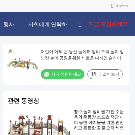
Korean
지금 챗팅하세요
행사
저희에게 연락하
십시오
어린이 야외 큰 등산 놀이터 장비 오락 놀이 장
난감 놀이 공원을위한 새로운 디자인 슬라이
드 세트
지금 챗팅하세요
더 알아보기
관련 동영상
활주 놀이 장비를 가진 주문
옥외 운동장 스포츠 적당 재
미 등반 아이들을 위한 안전
하고 튼튼한 공원 오락 세트