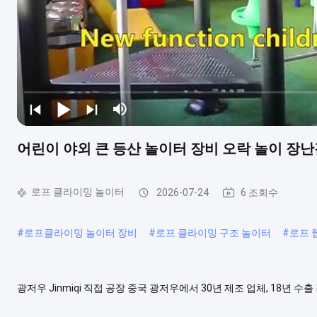
어린이 야외 큰 등산 놀이터 장비 오락 놀이 장
로프 클라이밍 놀이터
2026-07-24
6 조회수
#
로프클라이밍 놀이터 장비
#
로프 클라이밍 구조 놀이터
#
로프 
광저우 Jinmiqi 직접 공장 중국 광저우에서 30년 제조 업체, 18년 
금우수한 원스톱서비스, ​​높음경쟁력 있는 가격으로 고품질의 놀이터 품
원을위한 새로운 디자인 슬라이드 세트 품목 번호 크기 L*W.....
더 보기