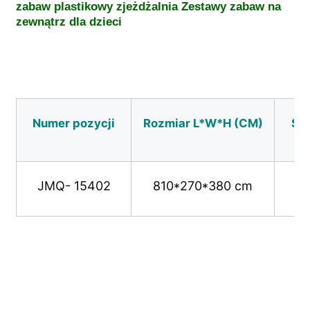
zabaw plastikowy zjeżdżalnia Zestawy zabaw na 
zewnątrz dla dzieci 
Projekt parku wodnego
Plac zabaw na świeżym powietrzu
Numer pozycji
Rozmiar L*W*H (CM)
Str
Niestandardowe slajdy do zabawy
Dzieci ślizgają się z huśtawką
JMQ- 15402
810*270*380 cm
Mały zestaw do zabawy
Wodny zjeżdżalnik dla dzieci
niestandardowa zjeżdżalnia wodna