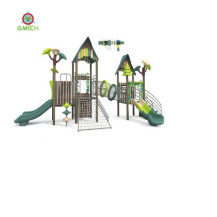
Wielkie zjeżdżalnie
Wyposażenie parku wodnego
Plac zabaw dla wspinaczy
Wyposażenie drewniane do zabaw