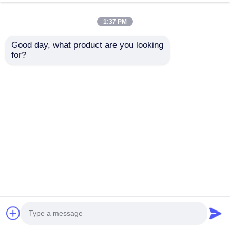
1:37 PM
Good day, what product are you looking 
for?
tagi:
sprzęt do zabawy z tworzyw sztucznych
przeznaczony do użytku komercyjnego
Wyposażenie placów zabaw dla dzieci
zestaw plastikowych zjeżdżalni dla dzieci
Uzyskaj najlepszą cenę za
Park rozrywki Outdoor Resort
Area Amusement Play Toys
Nowy projekt Plac zabaw