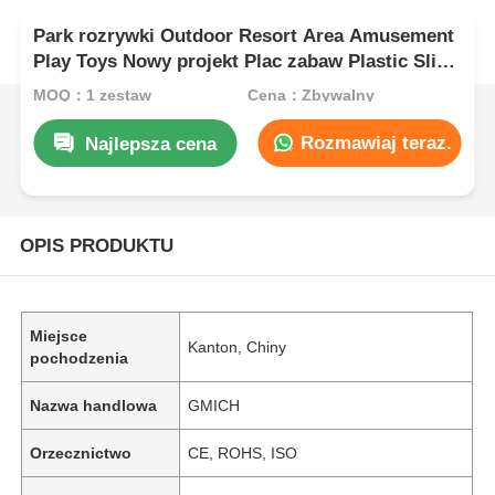
Park rozrywki Outdoor Resort Area Amusement
Play Toys Nowy projekt Plac zabaw Plastic Slide
Zestawy zabaw dla dzieci
MOQ：1 zestaw
Cena：Zbywalny
Rozmawiaj teraz.
Najlepsza cena
OPIS PRODUKTU
Miejsce
Kanton, Chiny
pochodzenia
Nazwa handlowa
GMICH
Orzecznictwo
CE, ROHS, ISO