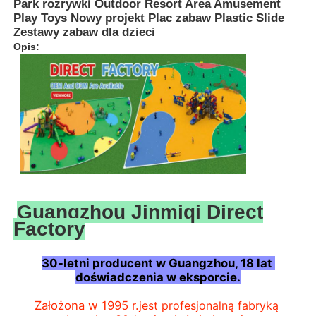
Park rozrywki Outdoor Resort Area Amusement
Play Toys Nowy projekt Plac zabaw Plastic Slide
Zestawy zabaw dla dzieci
Opis:
Guangzhou Jinmiqi Direct
Do domu
Factory
30-letni producent w Guangzhou, 18 lat 
Produkty
doświadczenia w eksporcie.
Założona w 1995 r.
jest profesjonalną fabryką 
O nas