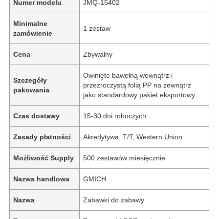
Numer modelu
JMQ-15402
Minimalne
1 zestaw
zamówienie
Cena
Zbywalny
Owinięte bawełną wewnątrz i
Szczegóły
przezroczystą folią PP na zewnątrz
pakowania
jako standardowy pakiet eksportowy
Czas dostawy
15-30 dni roboczych
Zasady płatności
Akredytywa, T/T, Western Union
Możliwość Supply
500 zestawów miesięcznie
Nazwa handlowa
GMICH
Nazwa
Zabawki do zabawy