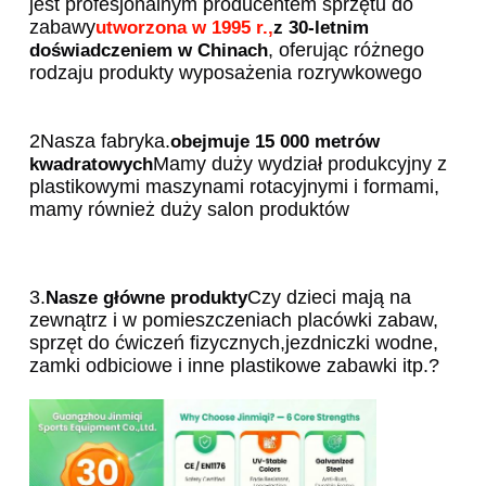
jest profesjonalnym producentem sprzętu do 
zabawy
utworzona w 1995 r.,
z 30-letnim 
, oferując różnego 
doświadczeniem w Chinach
rodzaju produkty wyposażenia rozrywkowego
2Nasza fabryka.
obejmuje 15 000 metrów 
Mamy duży wydział produkcyjny z 
kwadratowych
plastikowymi maszynami rotacyjnymi i formami, 
mamy również duży salon produktów
3.
Czy dzieci mają na 
Nasze główne produkty
zewnątrz i w pomieszczeniach placówki zabaw, 
sprzęt do ćwiczeń fizycznych,jezdniczki wodne, 
zamki odbiciowe i inne plastikowe zabawki itp.?