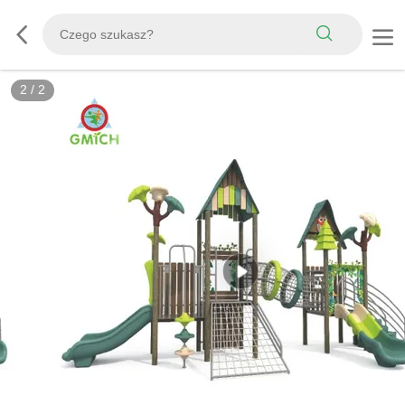
2
/
2