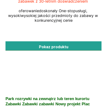
zabawek z 30-letnim doświadczeniem
oferowanie
doskonały One-stop
usługi, 
Wycieczka po fabryce
wysoki
wysokiej jakości przedmioty do zabawy w 
konkurencyjnej cenie
Kontrola jakości
Skontaktuj się z nami
Pokaz produktu
Aktualności
Przypadki
Poproś o wycenę
Park rozrywki na zewnątrz lub teren kurortu 
Zabawki Zabawki zabawki Nowy projekt Plac 
Projekt placu zabaw