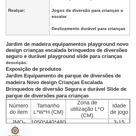
,
Realçar:
Jogos de diversão para crianças a
escalar
,
Deslizamento durável para crianças
Jardim de madeira equipamentos playground novo
design crianças escalada brinquedos de diversões
seguro e durável playground slide para crianças
descrição:
Exposição de produtos
Jardim Equipamento de parque de diversões de
madeira Novo design Crianças Escalada
Brinquedos de diversão Segura e durável Slide de
parque de diversões para crianças
Início
Zona de
Número
Tamanho
Idade
utilização L*O
do item
L*W*H (CM)
de jogo
(CM)
Produtos
JMQ-
1050*440*480
3-15
1500*900 cm
25501
CM
anos
Sobre Nós