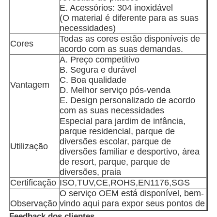
E. Acessórios: 304 inoxidável
(O material é diferente para as suas
projeto de parques aquáticos
necessidades)
Todas as cores estão disponíveis de
Cores
acordo com as suas demandas.
Parque infantil ao ar livre
A. Preço competitivo
B. Segura e durável
C. Boa qualidade
Vantagem
Slides personalizados de playground
D. Melhor serviço pós-venda
E. Design personalizado de acordo
com as suas necessidades
Crianças deslizam com oscilação
Especial para jardim de infância,
parque residencial, parque de
diversões escolar, parque de
Utilização
Pequeno parque de diversões
diversões familiar e desportivo, área
de resort, parque, parque de
diversões, praia
Deslizamento aquático infantil
Certificação
ISO,TUV,CE,ROHS,EN1176,SGS
O serviço OEM está disponível, bem-
Observação
vindo aqui para expor seus pontos de
Slide de água personalizado
vista.
Feedback dos clientes