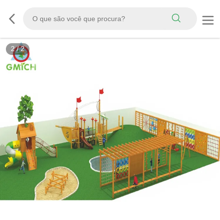
2
/
2