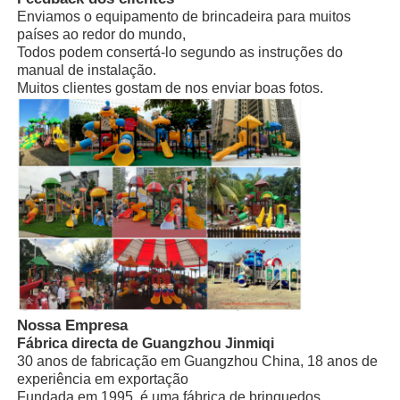
Tipo de
Enviamos o equipamento de brincadeira para muitos
Fabricação em Guangzhou, China
empresa
países ao redor do mundo,
Grande deslizamento de água
Manual de instruções de instalação,
Todos podem consertá-lo segundo as instruções do
Instalação
está disponível o envio de um técnico
manual de instalação.
Muitos clientes gostam de nos enviar boas fotos.
Equipamento para Parque Aquático
Parque infantil com escalada em corda
Equipamento de playground de madeira
Nossa Empresa
Fábrica directa de Guangzhou Jinmiqi
30 anos de fabricação em Guangzhou China, 18 anos de
experiência em exportação
Fundada em 1995, é uma fábrica de brinquedos