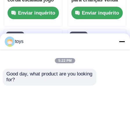
equipamentos
quente Segurança
Enviar inquérito
Enviar inquérito
conjuntos crianças
Parque de diversões
parque exercício
de madeira ao ar livre
equipamentos fitness
para crianças
toys
5:22 PM
Good day, what product are you looking 
for?
Deslizamento de
Jardim de infância
madeira Parque de
Slides Kids Set
diversões para
madeira Equipamento
crianças
de playground
Enviar inquérito
Enviar inquérito
Equipamento de
Outdoor playground
parque de diversões