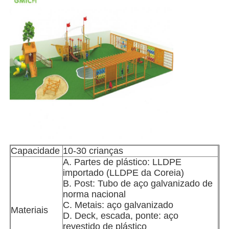
Visita à fábrica
Controle de Qualidade
Contacte-nos
Notícias
Capacidade
10-30 crianças
Casos
A. Partes de plástico: LLDPE
importado (LLDPE da Coreia)
B. Post: Tubo de aço galvanizado de
Solicite um orçamento
norma nacional
C. Metais: aço galvanizado
Materiais
D. Deck, escada, ponte: aço
Desenho do parque de diversões
revestido de plástico