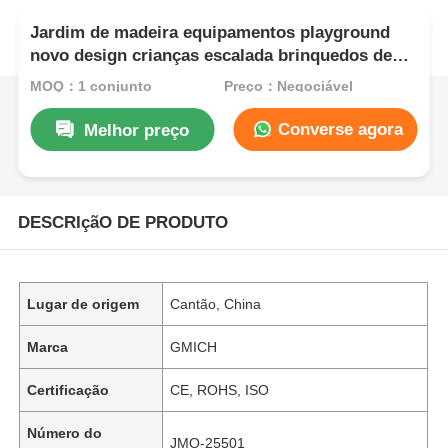
Jardim de madeira equipamentos playground
novo design crianças escalada brinquedos de
diversões seguro e durável playground slide
MOQ：1 conjunto
Preço：Negociável
para crianças
Converse agora
Melhor preço
DESCRIçãO DE PRODUTO
Lugar de origem
Cantão, China
Marca
GMICH
Certificação
CE, ROHS, ISO
Número do
JMQ-25501