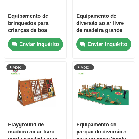
Equipamento de
Equipamento de
brinquedos para
diversão ao ar livre
crianças de boa
de madeira grande
qualidade de madeira
Parque divertido e
Enviar inquérito
Enviar inquérito
Joyful Kids Slide Sets
durável Parque de
China Playground
diversões crianças
Manufacturer
Slides de madeira
Playground de
Equipamento de
madeira ao ar livre
parque de diversões
corda escalada jogo
para crianças Venda