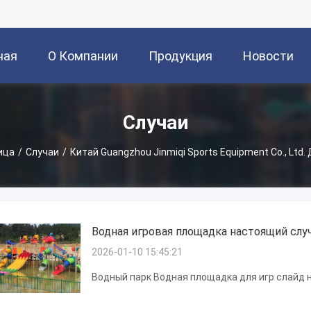
ная
О Компании
Продукция
Новости
ица
Случаи
ица
/
Случаи
/
Китай Guangzhou Jinmiqi Sports Equipment Co., Ltd
Водная игровая площадка настоящий слу
2026-01-10 15:45:21
Водный парк Водная площадка для игр слайд 