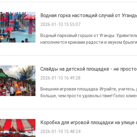
Водная горка настоящий случай от Уганд
2026-01-10 15:55:07
Водный парковый горшок от Уганды: Удивител
наполняется криками радости и звуком брызги
достопримечательностям этого лета.От крича
пляжей и бассейнов для волнДень в аквапа...
Слайды на детской площадке - не прос
2026-01-10 16:49:28
Внешняя игровая площадка: Играйте, учитесь,
больше, чем просто удовольствие! Голос клие
школьной площадке звучит смех, когда ученик
покататься и поддержа...
Коробка для игровой площадки на улице
2026-01-10 15:48:24