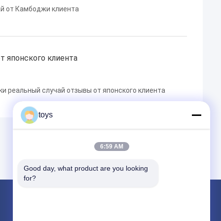
й от Камбоджи клиента
т японского клиента
и реальный случай отзывы от японского клиента
toys
6:59 AM
Good day, what product are you looking 
for?
Продукция