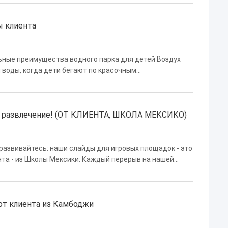
ы клиента
ьные преимущества водного парка для детей Воздух
 воды, когда дети бегают по красочным
щих горных гор и ленивых рек до интерактивных
то развлечение! (ОТ КЛИЕНТА, ШКОЛА МЕКСИКО)
 развивайтесь: наши слайды для игровых площадок - это
нта - из Школы Мексики: Каждый перерыв на нашей
и бегут к разноцветным горкам, чтобы подняться,
 от клиента из Камбоджи