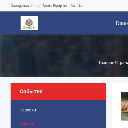
Guangzhou Jinmiqi Sports Equipment Co., Ltd.
Глав
Стран
Главная Стран
События
Новости
Случаи