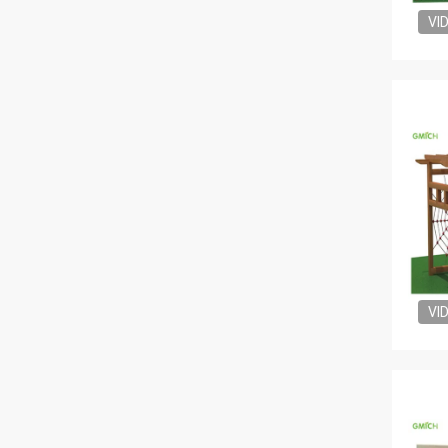
VI
VI