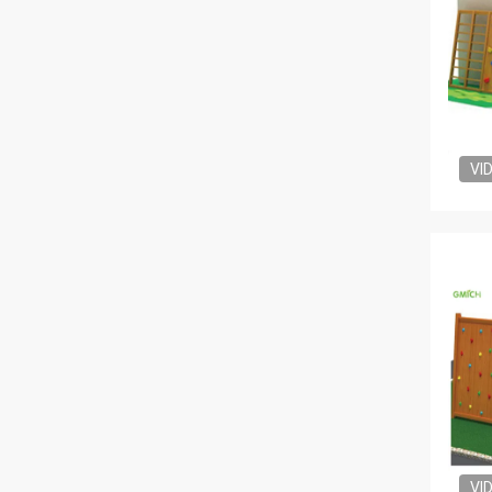
VI
VI