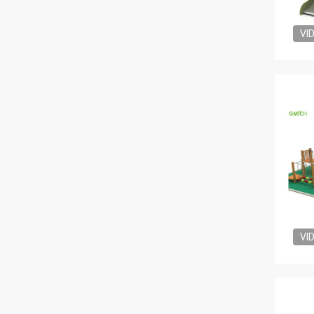
VI
VI