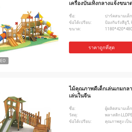
เครื่องบันเทิงกลางแจ้งขน
ชื่อ:
ปาร์คสนามเด็ก
ข้อได้เปรียบ:
ป้องกันรังสียูว
ขนาด:
1180*420*48
ราคาถูกที่สุด
DEO
ไม้คุณภาพดีเด็กเล่นเกมกลา
เล่นในจีน
ชื่อ:
ผู้ผลิตสนามเด็ก
วัสดุ:
พลาสติก LLDPE
ข้อได้เปรียบ:
คุณภาพสูง เป็น