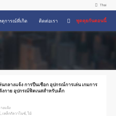
Thai
พูดคุยกันตอนนี้
หตุการณ์ที่เกิด
ติดต่อเรา
ขึ้น
ล่นกลางแจ้ง การปีนเชือก อุปกรณ์การเล่น เกมการ
าลังกาย อุปกรณ์ฟิตเนสสําหรับเด็ก
ลางแจ้ง
 เหล็กกัลวาไนซ์, ไม้