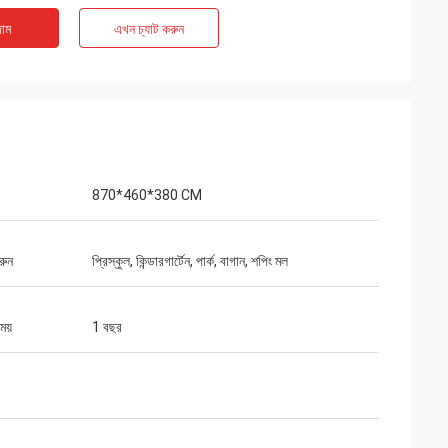
াম
এখন চ্যাট করুন
870*460*380 CM
রুন
প্রিস্কুল, কিন্ডারগার্টেন, পার্ক, বাগান, শপিং মল
সময়
1 বছর