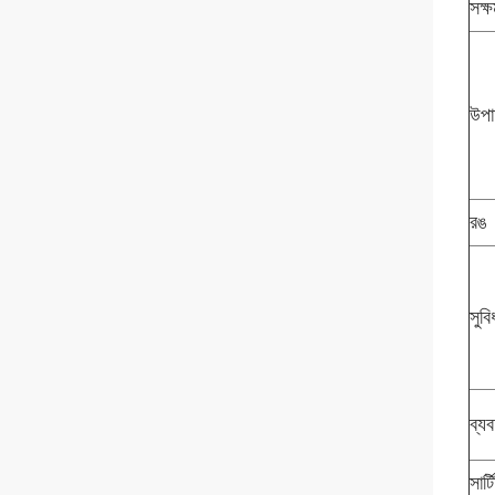
সক্
উপা
রঙ
সুবি
ব্যব
সার্