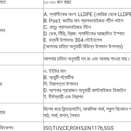
ষমতা
১০-৩০ জন বাচ্চা
A. প্লাস্টিকের অংশ: LLDPE (কোরিয়া থেকে LLDPE
B. Post: জাতীয় মান গ্যালভানাইজড স্টীল পাইপ
C. ধাতুঃ গ্যালভানাইজড স্টিল
দান
D. ডেক, সিঁড়ি, ব্রিজ: প্লাস্টিকের আচ্ছাদিত ইস্পাত
E. বন্ধনী উপাদানঃ 304 স্টেইনলেস
(আপনার চাহিদা অনুযায়ী বিভিন্ন উপাদান উপলব্ধ)
আপনার চাহিদা অনুযায়ী সব রং এবং আকার পাওয়া যায়।
এ. ইইউর মান
B. অ্যান্টি-স্ট্যাটিক
ধা
সি. নিরাপত্তা উপাদান
D. আপনার প্রয়োজন অনুযায়ী কাস্টমাইজড ডিজাইন
ই. দীর্ঘস্থায়ী এবং নিরাপদ
বিশেষ করে কিন্ডারগার্টেন, আবাসিক পার্ক, স্কুল বিনোদন পা
হার
মাঠ, পার্ক, বাগান, সৈকত
টিফিকেশন
ISO,TUV,CE,ROHS,EN1176,SGS