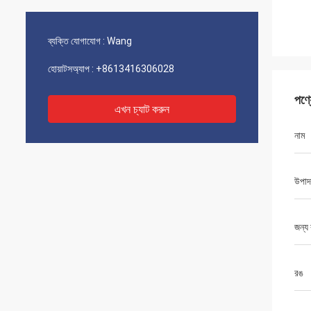
ব্যক্তি যোগাযোগ :
Wang
হোয়াটসঅ্যাপ :
+8613416306028
পণ্
এখন চ্যাট করুন
নাম
উপাদ
জন্য 
রঙ