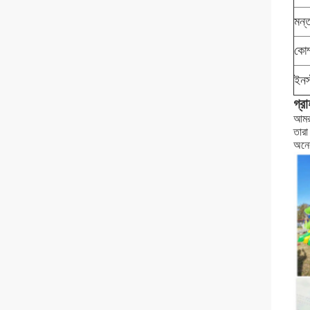
মন্
কোম
ইনস
গ্র
আমরা
তারা
অনেক