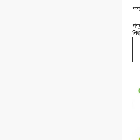
পণ্য
পণ্য
পিই