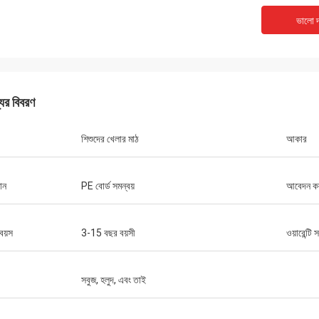
ভালো দ
যের বিবরণ
শিশুদের খেলার মাঠ
আকার
ান
PE বোর্ড সমন্বয়
আবেদন ক
বয়স
3-15 বছর বয়সী
ওয়ারেন্টি 
সবুজ, হলুদ, এবং তাই