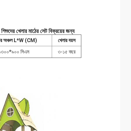
িশুদের খেলার মাঠের সেট বিক্রয়ের জন্য
হার অঞ্চল L*W (CM)
খেলার বয়স
১৩০০*৯০০ সিএম
৩-১৫ বছর