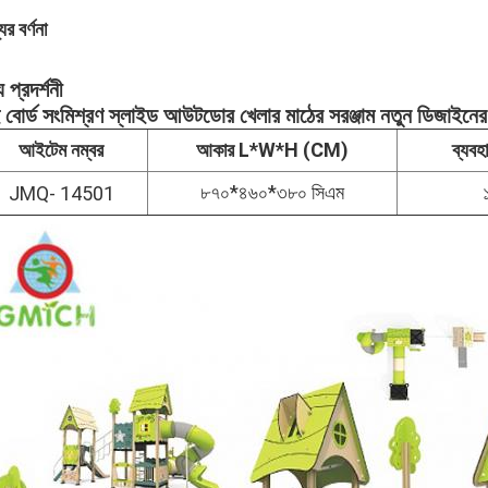
ের বর্ণনা
 প্রদর্শনী
 বোর্ড সংমিশ্রণ স্লাইড আউটডোর খেলার মাঠের সরঞ্জাম নতুন ডিজাইনের শ
আইটেম নম্বর
আকার L*W*H (CM)
ব্যব
৮৭০*৪৬০*৩৮০ সিএম
JMQ- 14501