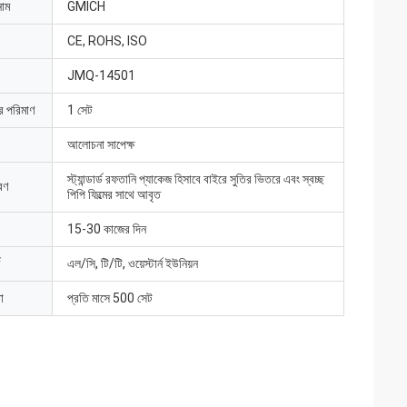
নাম
GMICH
CE, ROHS, ISO
JMQ-14501
ার পরিমাণ
1 সেট
আলোচনা সাপেক্ষ
স্ট্যান্ডার্ড রফতানি প্যাকেজ হিসাবে বাইরে সুতির ভিতরে এবং স্বচ্ছ
রণ
পিপি ফিল্মের সাথে আবৃত
15-30 কাজের দিন
এল/সি, টি/টি, ওয়েস্টার্ন ইউনিয়ন
া
প্রতি মাসে 500 সেট