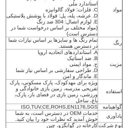
استاندارد ملی
مواد
C. فلزات: فولاد گالوانیزه
D. عرشه، پله، پل: فولاد با پوشش پلاستیکی
بازدید از کارخانه
E. لوازم اتصال: 304 ضد زنگ
(مواد مختلف بر اساس درخواست شما در
دسترس است)
کنترل کیفیت
تمام رنگ ها و سايزها بر اساس نيازات شما
رنگ
در دسترس هستند.
A. استانداردهای اتحادیه اروپا
با ما تماس بگیرید
B. ضد استاتیک
مزیت
ج. مواد ایمنی
D. طراحی سفارشی بر اساس نیاز شما
اخبار
E. ماندگار و امن
ویژه برای مهدکودک، پارک مسکونی، پارک
تفریحی مدرسه، زمین بازی خانوادگی و
موارد
استفاده
ورزشی، زمین بازی در فضای باز، پارک،
باغ، ساحل
گواهینامه
ISO,TUV,CE,ROHS,EN1176,SGS
درخواست نقل قول
خدمات OEM در دسترس است، به شما
یادآوری
خوش آمدید که نظرات خود را بیان کنید.
طراحی زمین بازی پارک
نوع شرکت
کارخانه در گوانگژو، چین