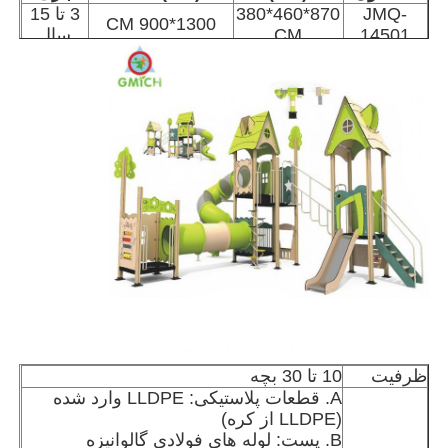
JMQ-
870*460*380
3 تا 15
1300*900 CM
14501
CM
سال
خونه
ظرفیت
10 تا 30 بچه
محصولات
A. قطعات پلاستیکی: LLDPE وارد شده
(LLDPE از کره)
B. پست: لوله های فولادی گالوانیزه
درباره ما