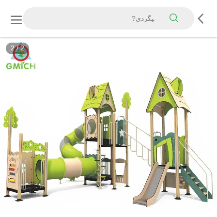
2
/
2