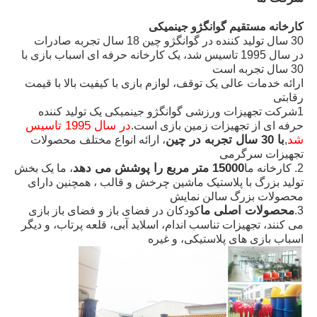
کارخانه مستقیم گوانگژو جینمیکی
لغزش آب بزرگ
30 سال توليد کننده در گوانگژو چين 18 سال تجربه صادرات
در سال 1995 تاسیس شد، یک کارخانه حرفه ای اسباب بازی با
30 سال تجربه است
تجهیزات پارک آبی
ارائه خدمات عالی یک توقف، لوازم بازی با کیفیت بالا با قیمت
رقابتی
1شرکت تجهیزات ورزشی گوانگژو جینمیکی یک تولید کننده
زمین بازی طناب نوردی
در سال 1995 تاسیس
حرفه ای از تجهیزات زمین بازی است.
شد
با 30 سال تجربه در چین
,
، ارائه انواع مختلف محصولات
تجهیزات سرگرمی
15000 متر مربع را پوشش می دهد
2. کارخانه ما
، ما یک بخش
تجهیزات زمین بازی چوبی
تولید بزرگ با پلاستیک ماشین چرخش و قالب ، همچنین دارای
محصولات بزرگ سالن نمایش
محصولات اصلی ما
3.
کودکان در فضای باز و فضای باز بازی
می کنند، تجهیزات تناسب اندام، اسلاید آبی، قلعه پرتاب، و دیگر
اسباب بازی های پلاستیکی، و غیره