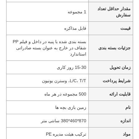
مقدار حداقل تعداد
1 مجموعه
سفارش
قیمت
قابل مذاکره
بسته بندی شده با پنبه در داخل و فیلم PP
جزئیات بسته بندی
شفاف در خارج به عنوان بسته صادراتی
استاندارد
زمان تحویل
15-30 روز کاری
شرایط پرداخت
L/C، T/T، وسترن یونیون
قابلیت ارائه
500 مجموعه در هر ماه
نام
زمین بازی بچه ها
اندازه
870*460*380 سانتی متر
مواد
ترکیب هیئت مدیره PE