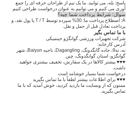
پاسخ: بله، می توانید. ما یک تیم از طراحان حرفه ای را جمع
آوری می کنیم و می توانیم به عنوان درخواست طراحی کنیم
سوال: شرايط پرداخت شما چيه؟
A: اصطلاح پرداخت ما: 30% سپرده توسط T / T یا پول نقد، و
پرداخت تعادل قبل از حمل و نقل.
با ما تماس بگير
شرکت تجهیزات ورزشی گوانگژو جینمیکی
آدرس کارخانه:
نه، نه9، جاده گانگدونگ، Dagangling، ناحیه Baiyun، شهر
گوانگژو، استان گوانگدونگ، چین
♥♥♥ بیشتر کالاها در یک سفارش، تخفیف بیشتری خواهید
داشت.
درخواست شما بسیار خوشامد است
♥♥♥ براي اطلاعات بيشتر لطفاً با ما تماس بگيريد
ممنون که از وبسایت ما بازدید کردید، خوش آمدید که با ما
تماس بگیرید.