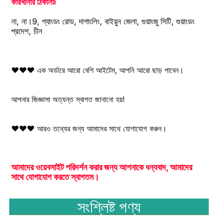
কারখানার ঠিকানাঃ
না, না।9, গ্যাংডং রোড, দাগাংলিং, বাইয়ুন জেলা, গুয়াংজু সিটি, গুয়াংডং 
প্রদেশ, চীন
♥♥♥ এক অর্ডারে আরো বেশি আইটেম, আপনি আরো ছাড় পাবেন।
আপনার জিজ্ঞাসা অত্যন্ত স্বাগত জানানো হয়!
♥♥♥ আরও তথ্যের জন্য আমাদের সাথে যোগাযোগ করুন।
আমাদের ওয়েবসাইট পরিদর্শন করার জন্য আপনাকে ধন্যবাদ, আমাদের 
সাথে যোগাযোগ করতে স্বাগতম।
সংশ্লিষ্ট পণ্য