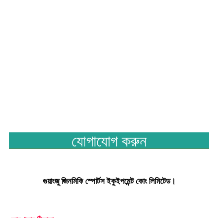
যোগাযোগ করুন
গুয়াংজু জিনমিকি স্পোর্টস ইকুইপমেন্ট কোং লিমিটেড।