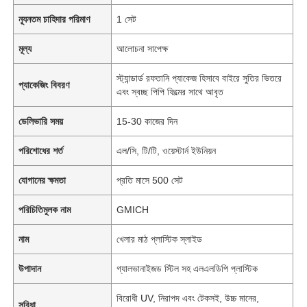
ন্যূনতম চাহিদার পরিমাণ
1 সেট
মূল্য
আলোচনা সাপেক্ষ
স্ট্যান্ডার্ড রফতানি প্যাকেজ হিসাবে বাইরে সুতির ভিতরে
প্যাকেজিং বিবরণ
এবং স্বচ্ছ পিপি ফিল্মের সাথে আবৃত
ডেলিভারি সময়
15-30 কাজের দিন
পরিশোধের শর্ত
এল/সি, টি/টি, ওয়েস্টার্ন ইউনিয়ন
যোগানের ক্ষমতা
প্রতি মাসে 500 সেট
পরিচিতিমুলক নাম
GMICH
নাম
খেলার মাঠ প্লাস্টিক স্লাইড
উপাদান
গ্যালভানাইজড স্টিল সহ এলএলডিপি প্লাস্টিক
বিরোধী UV, নিরাপদ এবং টেকসই, উচ্চ মানের,
সুবিধা