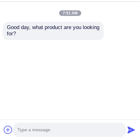
খেলার মাঠ স্লাইড পেশাদার
প্রস্তুতকারক নতুন ডিজাইন মজা
প্রস্তুতকারক আউটডোর খেলার
বিনোদন খেলার সরঞ্জাম পার্ক
7:51 AM
সরঞ্জাম শিশু পার্ক খেলনা
স্লাইড সেট কিন্ডারগার্টেনের জন্য
অনুসন্ধান পাঠান
অনুসন্ধান পাঠান
উপযুক্ত
Good day, what product are you looking 
for?
বাচ্চাদের থিম পার্ক বড় আকারের
কাস্টম পাইরেট শিপ থিম পার্ক
আউটডোর পাবলিক ওপেন
খেলার মাঠ ভাল মানের প্লাস্টিক
অ্যামিউজমেন্ট প্লে ইকুইপমেন্ট
স্লাইড সেট বহিরঙ্গন আকর্ষণীয়
চিলড্রেনস প্লাস্টিক স্লাইডস
শিশুদের মজা খেলার সরঞ্জাম
অনুসন্ধান পাঠান
অনুসন্ধান পাঠান
ফান প্লে সেট
বিক্রয়ের জন্য