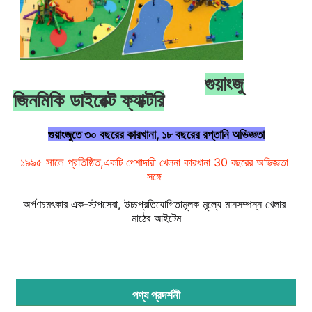
গুয়াংজু
জিনমিকি ডাইরেক্ট ফ্যাক্টরি
গুয়াংজুতে ৩০ বছরের কারখানা, ১৮ বছরের রপ্তানি অভিজ্ঞতা
১৯৯৫ সালে প্রতিষ্ঠিত,
একটি পেশাদারী খেলনা কারখানা 30 বছরের অভিজ্ঞতা 
সঙ্গে
অর্পণ
চমৎকার এক-স্টপ
সেবা, উচ্চ
প্রতিযোগিতামূলক মূল্যে মানসম্পন্ন খেলার 
মাঠের আইটেম
বাড়ি
পণ্য
পণ্য প্রদর্শনী
আমাদের সম্পর্কে