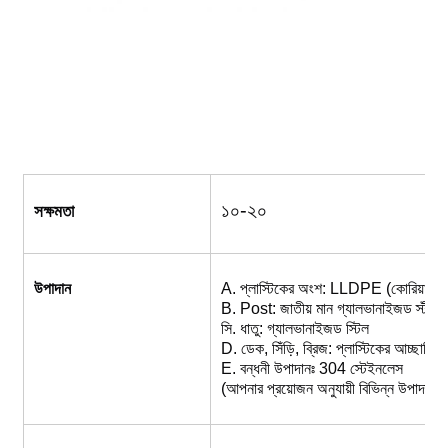
বিগ ওয়াটার স্লাইড
ওয়াটার পার্কের সরঞ্জাম
দড়ি বেয়ে ওঠা খেলার মাঠ
১০-২০
সক্ষমতা
কাঠের খেলার মাঠের সরঞ্জাম
উপাদান
A. প্লাস্টিকের অংশ: LLDPE (কোরিয়া থ
B. Post: জাতীয় মান গ্যালভানাইজড স্টীল 
সি. ধাতু: গ্যালভানাইজড স্টিল
D. ডেক, সিঁড়ি, ব্রিজ: প্লাস্টিকের আচ্ছাদিত
E. বন্ধনী উপাদানঃ 304 স্টেইনলেস
(আপনার প্রয়োজন অনুযায়ী বিভিন্ন উপাদান 