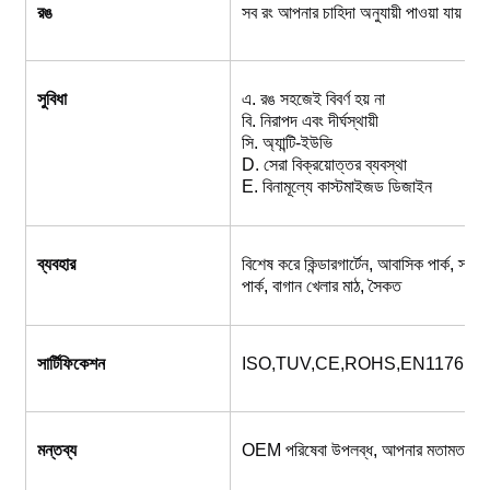
রঙ
সব রং আপনার চাহিদা অনুযায়ী পাওয়া যায়।
সুবিধা
এ. রঙ সহজেই বিবর্ণ হয় না
বি. নিরাপদ এবং দীর্ঘস্থায়ী
সি. অ্যান্টি-ইউভি
D. সেরা বিক্রয়োত্তর ব্যবস্থা
E. বিনামূল্যে কাস্টমাইজড ডিজাইন
ব্যবহার
বিশেষ করে কিন্ডারগার্টেন, আবাসিক পার্ক, স্কুল
পার্ক, বাগান খেলার মাঠ, সৈকত
সার্টিফিকেশন
ISO,TUV,CE,ROHS,EN1176,S
মন্তব্য
OEM পরিষেবা উপলব্ধ, আপনার মতামত ব্যাখ