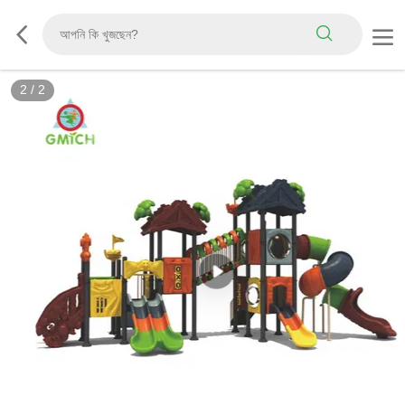
2
/
2