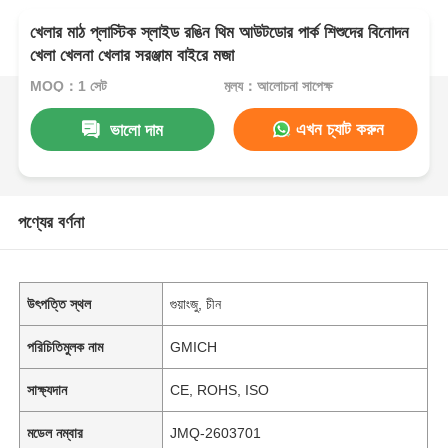
খেলার মাঠ প্লাস্টিক স্লাইড রঙিন থিম আউটডোর পার্ক শিশুদের বিনোদন
খেলা খেলনা খেলার সরঞ্জাম বাইরে মজা
MOQ：1 সেট
মূল্য：আলোচনা সাপেক্ষ
এখন চ্যাট করুন
ভালো দাম
পণ্যের বর্ণনা
উৎপত্তি স্থল
গুয়াংজু, চীন
পরিচিতিমুলক নাম
GMICH
সাক্ষ্যদান
CE, ROHS, ISO
মডেল নম্বার
JMQ-2603701