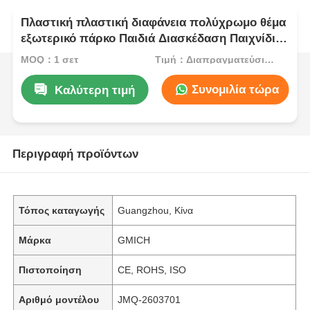
Πλαστική πλαστική διαφάνεια πολύχρωμο θέμα
εξωτερικό πάρκο Παιδιά Διασκέδαση Παιχνίδια
Παιχνίδια Παιχνίδια Εξωτερικό εξοπλισμό
MOQ：1 σετ
Τιμή：Διαπραγματεύσιμος
παιχνιδιού
Συνομιλία τώρα
Καλύτερη τιμή
Περιγραφή προϊόντων
Τόπος καταγωγής
Guangzhou, Κίνα
Μάρκα
GMICH
Πιστοποίηση
CE, ROHS, ISO
Αριθμό μοντέλου
JMQ-2603701