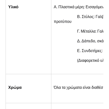
Υλικό
Α. Πλαστικά μέρη: Εισαγόμενο
			Β. Στύλος: Γαλβανισμένος χαλύβδινος σωλήνας εθνικού 
προτύπου
			Γ. Μέταλλα: Γαλ
			Δ. Δάπεδο, σκά
			Ε. Συνδετήρες: 
			(Διαφορετικό υλι
Χρώμα
Όλα τα χρώματα είναι διαθέσιμα