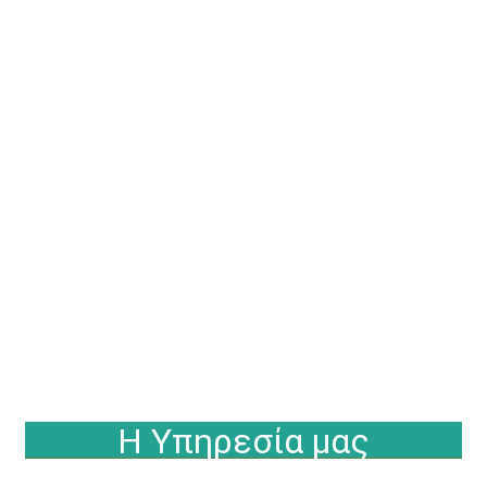
Η Υπηρεσία μας