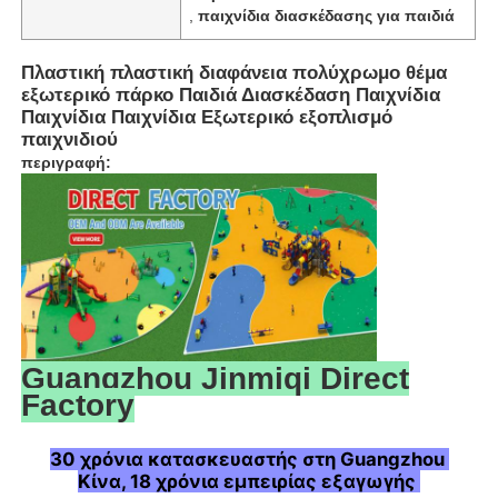
,
παιχνίδια διασκέδασης για παιδιά
Πλαστική πλαστική διαφάνεια πολύχρωμο θέμα
εξωτερικό πάρκο Παιδιά Διασκέδαση Παιχνίδια
Παιχνίδια Παιχνίδια Εξωτερικό εξοπλισμό
παιχνιδιού
περιγραφή:
Σπίτι
Guangzhou Jinmiqi Direct
Factory
Προϊόντα
30 χρόνια κατασκευαστής στη Guangzhou 
Κίνα, 18 χρόνια εμπειρίας εξαγωγής 
Σχετικά με εμάς