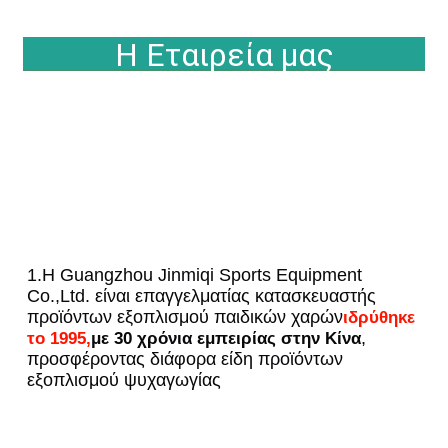
Η Εταιρεία μας
1.Η Guangzhou Jinmiqi Sports Equipment 
Co.,Ltd. είναι επαγγελματίας κατασκευαστής 
προϊόντων εξοπλισμού παιδικών χαρών
ιδρύθηκε 
, 
το 1995,
με 30 χρόνια εμπειρίας στην Κίνα
προσφέροντας διάφορα είδη προϊόντων 
εξοπλισμού ψυχαγωγίας