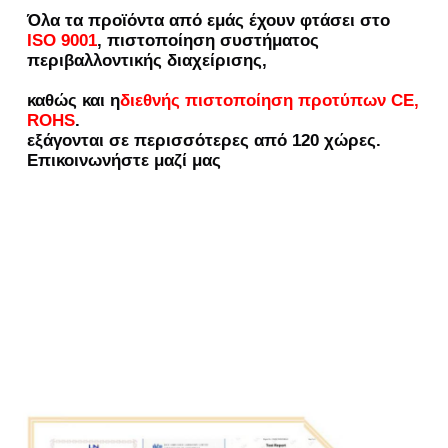
Όλα τα προϊόντα από εμάς έχουν φτάσει στο
ISO 9001
, πιστοποίηση συστήματος 
περιβαλλοντικής διαχείρισης,
καθώς και η
διεθνής πιστοποίηση προτύπων CE, 
ROHS
.

εξάγονται σε περισσότερες από 120 χώρες.
Επικοινωνήστε μαζί μας