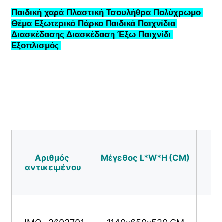
Παιδική χαρά Πλαστική Τσουλήθρα Πολύχρωμο 
Θέμα Εξωτερικό Πάρκο Παιδικά Παιχνίδια 
Σχεδιασμός νερού
Διασκέδασης Διασκέδαση Έξω Παιχνίδι 
Εξοπλισμός ​
Υπαίθρια παιδική χαρά
Προσαρμοσμένες διαφάνειες παιδικού χώρου
Τα Παιδιά Γλιστρούν Με Κουνούπια
Μικρό Πλατόπεδο Παιδιού
Αριθμός 
Μέγεθος L*W*H (CM)
Ζώ
αντικειμένου
Παιδική υδροκάτερος
Προσαρμοσμένη υδραγωγική διαφάνεια