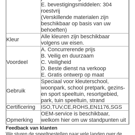
E. bevestigingsmiddelen: 304
roestvrij
waterparkontwerp
(Verskillende materialen zijn
beschikbaar op basis van uw
behoeften)
Buitenspeeltuin
Alle kleuren zijn beschikbaar
Kleur
volgens uw eisen.
A. Concurrerende prijs
Aangepaste speeltuin dia's
B. Veilig en duurzaam
Voordeel
C. Veiligheid
D. Beste dienst na verkoop
Kinderen glijden met de schommel
E. Gratis ontwerp op maat
Speciaal voor kleuterschool,
woonpark, school pretpark, gezins-
Gebruik
Kleine speeltuin
en sport speeltuin, resortgebied,
park, tuin speeltuin, strand
Certificering
ISO,TUV,CE,ROHS,EN1176,SGS
Waterglijbaan voor kinderen
OEM-service is beschikbaar,
Opmerking
welkom hier om uw standpunten uit
te leggen.
Feedback van klanten
Aangepaste waterglijbaan
Soort
We sturen de speeltoestellen naar vele landen over de