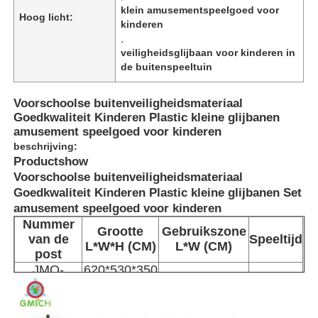
klein amusementspeelgoed voor
Hoog licht:
kinderen
,
veiligheidsglijbaan voor kinderen in
de buitenspeeltuin
Voorschoolse buitenveiligheidsmateriaal
Goedkwaliteit Kinderen Plastic kleine glijbanen
amusement speelgoed voor kinderen
beschrijving:
Productshow
Voorschoolse buitenveiligheidsmateriaal
Goedkwaliteit Kinderen Plastic kleine glijbanen Set
amusement speelgoed voor kinderen
Nummer
Huis
Grootte
Gebruikszone
van de
Speeltijd
L*W*H (CM)
L*W (CM)
post
JMQ-
620*530*350
Producten
1100*1000 cm
3-15 jaar
12101
cm
Over ons