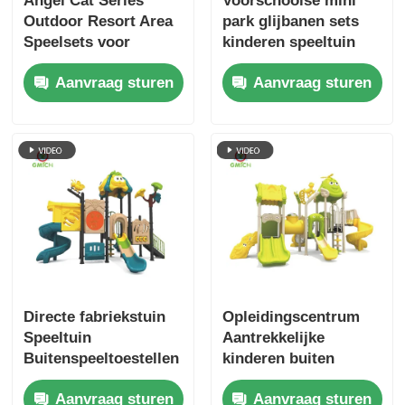
Angel Cat Series
Voorschoolse mini
Outdoor Resort Area
park glijbanen sets
Speelsets voor
kinderen speeltuin
kinderen
buiten pret
Aanvraag sturen
Aanvraag sturen
Buitenspeeltuin
speelapparatuur
Kinderen spelen
veiligheidsmateriaal
speelgoed
speeltuin kinderen
Pretparkglijbanen te
koop
Directe fabriekstuin
Opleidingscentrum
Speeltuin
Aantrekkelijke
Buitenspeeltoestellen
kinderen buiten
Leuk speelspeelgoed
speeltuin glijbanen
Aanvraag sturen
Aanvraag sturen
Glijbanen voor
sets Game Play