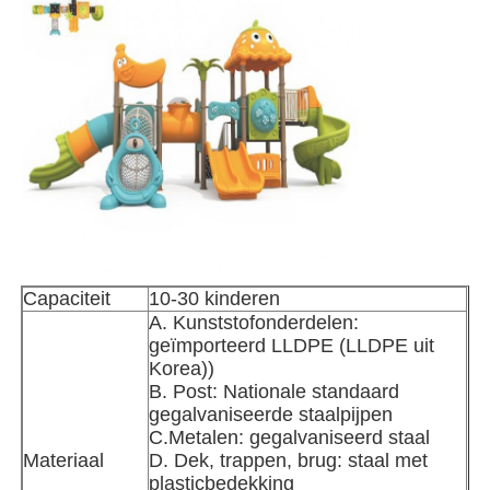
Fabriekstocht
Kwaliteitscontrole
Neem contact met ons op
Nieuws
Capaciteit
10-30 kinderen
A. Kunststofonderdelen:
Gevallen
geïmporteerd LLDPE (LLDPE uit
Korea))
B. Post: Nationale standaard
Vraag een offerte
gegalvaniseerde staalpijpen
C.Metalen: gegalvaniseerd staal
Materiaal
D. Dek, trappen, brug: staal met
Ontwerp van speeltuinen
plasticbedekking