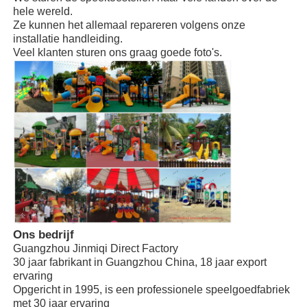
Fabriek in Guangzhou, China
vennootschap
hele wereld.
Installatiehandleiding, het sturen
Ze kunnen het allemaal repareren volgens onze
Installatie
Grote waterglijbaan
van een technicus is beschikbaar
installatie handleiding.
Veel klanten sturen ons graag goede foto's.
Waterparkapparatuur
Spelplaats voor touwklimmen
houten speeltuinmateriaal
Ons bedrijf
Guangzhou Jinmiqi Direct Factory
30 jaar fabrikant in Guangzhou China, 18 jaar export
ervaring
Opgericht in 1995, is een professionele speelgoedfabriek
met 30 jaar ervaring