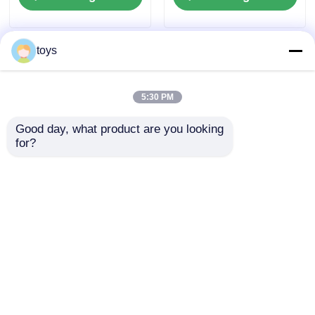
kinderen
House China
Playground Factory
toys
5:30 PM
Good day, what product are you looking 
for?
PE-bord combinatie
Plastic speeltuin
glijbanen Outdoor
Outdoor
speeltuin apparatuur
speeltoerusting
Nieuw ontwerp
Vermaakpark Tuin
Aanvraag sturen
Aanvraag sturen
Kinderen speeltuin
speelgoed Goede
sets te koop
kwaliteit
Kinderslijpsets
Thuis
Ongeveer ons
Contacteer ons
Desktop Site