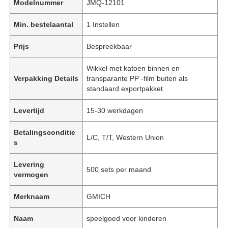
Modelnummer
JMQ-12101
Min. bestelaantal
1 Instellen
Prijs
Bespreekbaar
Wikkel met katoen binnen en
Verpakking Details
transparante PP -film buiten als
standaard exportpakket
Levertijd
15-30 werkdagen
Betalingsconditie
L/C, T/T, Western Union
s
Levering
500 sets per maand
vermogen
Merknaam
GMICH
Naam
speelgoed voor kinderen