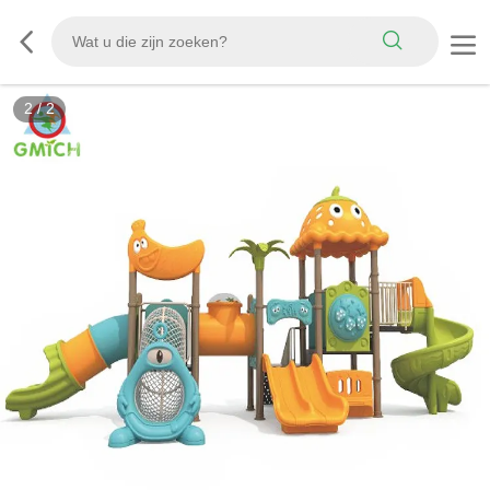
2
/
2