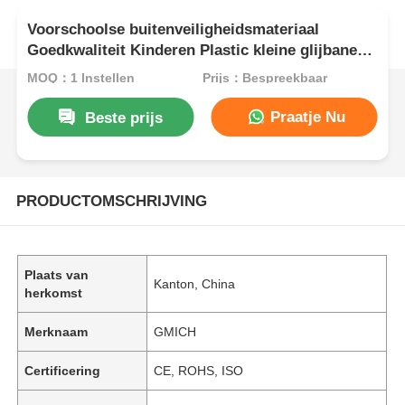
Voorschoolse buitenveiligheidsmateriaal
Goedkwaliteit Kinderen Plastic kleine glijbanen
amusement speelgoed voor kinderen
MOQ：1 Instellen
Prijs：Bespreekbaar
Praatje Nu
Beste prijs
PRODUCTOMSCHRIJVING
Plaats van
Kanton, China
herkomst
Merknaam
GMICH
Certificering
CE, ROHS, ISO