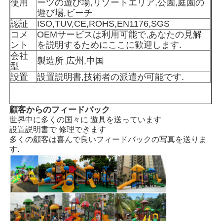
使用
ーツの遊び場,リゾートエリア,公園,庭園の
遊び場,ビーチ
認証
ISO,TUV,CE,ROHS,EN1176,SGS
ウォーターパーク設計
コメ
OEMサービスは利用可能で,あなたの見解
ント
を説明するためにここに歓迎します.
会社
屋外遊び場
製造所 広州,中国
型
設置
設置説明書,技術者の派遣が可能です.
カスタム 遊び場 スライド
顧客からのフィードバック
子ども は スイング で スライド する
世界中に多くの国々に 遊具を送っています
設置説明書で 修理できます
多くの顧客は喜んで良いフィードバックの写真を送りま
す.
小さな遊び場
子供の滑り台
オーダーメイド 水スライド