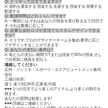
Q: どうやって注文できますか?
A: 契約を署名する 預金する 生産する 預金する 荷乗する
配達する
Q: 配達時間はどれくらいですか?
A: 一般的には,それはあなたの預金を受け取るまで15日で
す.それは数量に応じて
Q: 必要な会社ロゴや文法でカスタムデザインできま
すか?
A: そうです.プロのデザイナーチームを集め,要求に応じ
てデザインすることができます.
Q: あなたの支払い条件は?
A: 私たちの支払い期間:T/Tまたは現金で30%の預金,そし
て出荷前に残高を支払う.
連絡してください
広州・ジンミキ・スポーツ・エクアピュートメント株式
会社
工場の住所:
違う 違う9広州市,広東省,中国
♥♥♥ 1つの注文でより多くのアイテム,より多くの割引を
得ます.
あなたの質問は歓迎します!
♥♥♥ 詳細はご連絡ください.