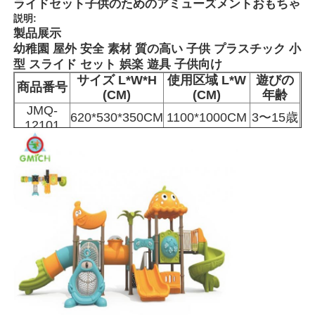
ライドセット子供のためのアミューズメントおもちゃ
説明:
製品展示
幼稚園 屋外 安全 素材 質の高い 子供 プラスチック 小
型 スライド セット 娯楽 遊具 子供向け
サイズ L*W*H
使用区域 L*W
遊びの
商品番号
(CM)
(CM)
年齢
JMQ-
620*530*350CM
1100*1000CM
3〜15歳
12101
ホーム
製品
私たちについて