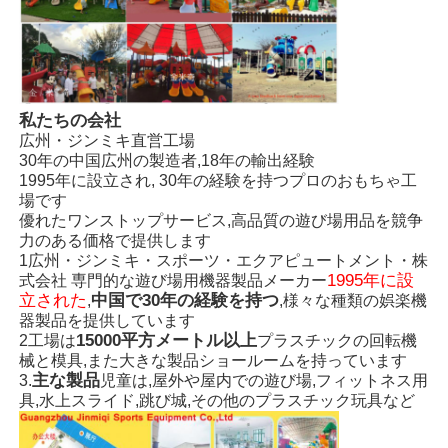
大水滑り
ウォーターパーク設備
私たちの会社
広州・ジンミキ直営工場
30年の中国広州の製造者,18年の輸出経験
ロープクライミングの遊び場
1995年に設立され, 30年の経験を持つプロのおもちゃ工
場です
優れたワンストップサービス,高品質の遊び場用品を競争
木製の遊び場機器
力のある価格で提供します
1広州・ジンミキ・スポーツ・エクアピュートメント・株
1995年に設
式会社 専門的な遊び場用機器製品メーカー
立された
中国で30年の経験を持つ
,
,様々な種類の娯楽機
器製品を提供しています
15000平方メートル以上
2工場は
プラスチックの回転機
械と模具,また大きな製品ショールームを持っています
主な製品
3.
児童は,屋外や屋内での遊び場,フィットネス用
具,水上スライド,跳び城,その他のプラスチック玩具など