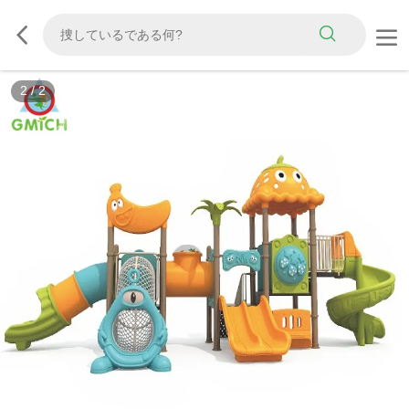
2
/
2