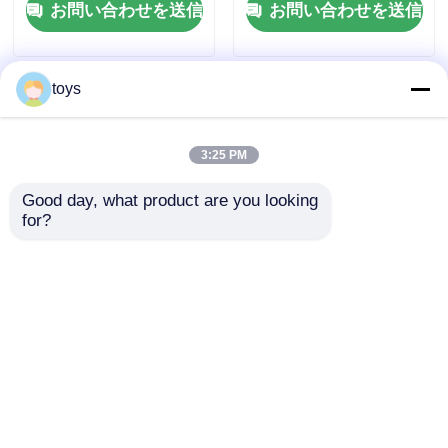
お問い合わせを送信
お問い合わせを送信
トスライドセット販売
ットを提供します
toys
3:25 PM
Good day, what product are you looking 
for?
海賊船シリーズ 公園
遊び場工場屋外遊びセ
庭園 リゾート 楽しい
ット都市公園魅力的な
遊び場 屋外 子供のゲ
楽しい遊び場のおもち
ーム 遊び具 子供の遊
ゃ子供のスライドセッ
お問い合わせを送信
お問い合わせを送信
び場 プラスチックスラ
ト
イド 販売
ホーム
企業情報
お問い合わせ
Desktop Site