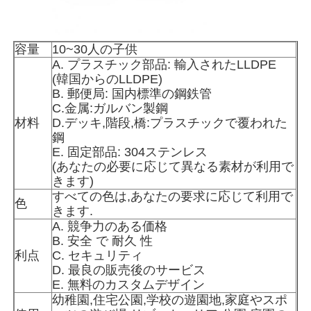
工場見学
容量
10~30人の子供
A. プラスチック部品: 輸入されたLLDPE
(韓国からのLLDPE)
品質管理
B. 郵便局: 国内標準の鋼鉄管
C.金属:ガルバン製鋼
材料
D.デッキ,階段,橋:プラスチックで覆われた
お問い合わせ
鋼
E. 固定部品: 304ステンレス
(あなたの必要に応じて異なる素材が利用で
ニュース
きます)
すべての色は,あなたの要求に応じて利用で
色
きます.
事例
A. 競争力のある価格
B. 安全 で 耐久 性
利点
C. セキュリティ
引金 を 求め て ください
D. 最良の販売後のサービス
E. 無料のカスタムデザイン
幼稚園,住宅公園,学校の遊園地,家庭やスポ
公園の遊び場設計