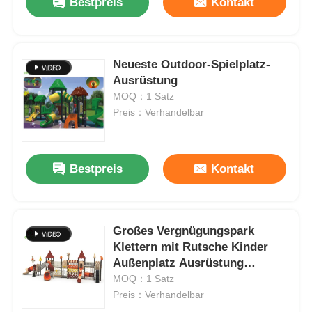
Bestpreis
Kontakt
Neueste Outdoor-Spielplatz-
Ausrüstung
MOQ：1 Satz
Preis：Verhandelbar
Bestpreis
Kontakt
Großes Vergnügungspark
Klettern mit Rutsche Kinder
Außenplatz Ausrüstung
Stahlmaterial Plastikrohr
MOQ：1 Satz
Rutschen Sets zum Verkauf
Preis：Verhandelbar