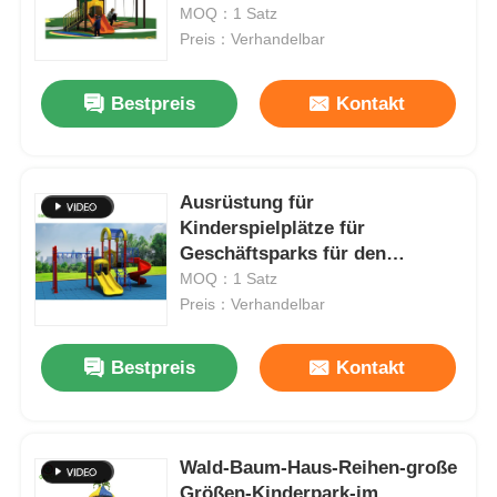
MOQ：1 Satz
Preis：Verhandelbar
Werksbesichtigung
Bestpreis
Kontakt
Qualitätskontrolle
Ausrüstung für
Kontakt mit uns
Kinderspielplätze für
Geschäftsparks für den
Neuigkeiten
Direktverkauf
MOQ：1 Satz
Preis：Verhandelbar
Rechtssachen
Bestpreis
Kontakt
Bitte um ein Angebot
Wald-Baum-Haus-Reihen-große
Park-Spielplatzdesign
Größen-Kinderpark-im