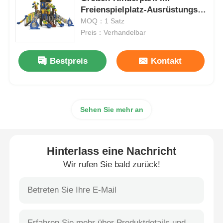
Freienspielplatz-Ausrüstungs-
neues Entwurfs-
MOQ：1 Satz
Wasserparkgestaltung
Kinderspielplatz-Sets
Preis：Verhandelbar
Spielplatz im Freien
Bestpreis
Kontakt
Benutzerdefinierte Spielplatz-Slide
Sehen Sie mehr an
Kinder gleiten mit der Schaukel
Hinterlass eine Nachricht
Kleines Spielplatz-Set
Wir rufen Sie bald zurück!
Kinder Wasserrutsche
Benutzerdefinierte Wasserrutsche