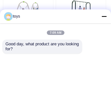
toys
Kinder Spielplatz
Einfache Installation
Ausrüstung Plastik
Kinder Schaukel-Set
7:09 AM
Schwingung Gleit-Set
Kinder Outdoor-
Außen für
Spielplatz-
Good day, what product are you looking 
Kindergarten UV-
Ausrüstung
Bestpreis
Bestpreis
for?
Sicherheit
Plaudern Sie Jetzt
Plaudern Sie Jetzt
Sehen Sie mehr an
Startseite
Über uns
Kontakt
Desktop Site
Sitemap
Datenschutzrichtlinie