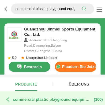
Guangzhou Jinmiqi Sports Equipment
Co., Ltd.
Address: No.9,Gangdong
Road,Dagangling,Baiyun
District,Guangzhou.China
5.0
Überprüfter Lieferant
Plaudern Sie Jetzt
Bestpreis
PRODUKTE
ÜBER UNS
commercial plastic playground equipment online manufacture
(100)