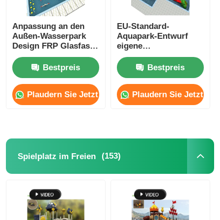
Anpassung an den
EU-Standard-
Außen-Wasserpark
Aquapark-Entwurf
Design FRP Glasfaser
eigene
Wasserspielgeräte
Außenwasserspiele
Hohe Haltbarkeit
Bestpreis
Bestpreis
Plaudern Sie Jetzt
Plaudern Sie Jetzt
(153)
Spielplatz im Freien