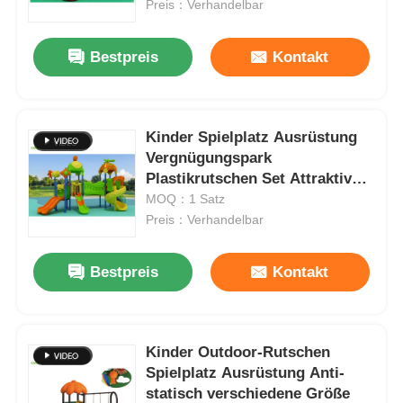
Preis：Verhandelbar
Bestpreis
Kontakt
Kinder Spielplatz Ausrüstung
Vergnügungspark
Plastikrutschen Set Attraktives
Erscheinungsbild
MOQ：1 Satz
Preis：Verhandelbar
Bestpreis
Kontakt
Zu Hause
Produkte
Kinder Outdoor-Rutschen
Spielplatz Ausrüstung Anti-
statisch verschiedene Größe
Über uns