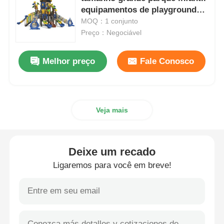
equipamentos de playground
ao ar livre novo design crianças
MOQ：1 conjunto
projeto de parques aquáticos
jogos
Preço：Negociável
Parque infantil ao ar livre
Melhor preço
Fale Conosco
Slides personalizados de playground
Veja mais
Crianças deslizam com oscilação
Deixe um recado
Pequeno parque de diversões
Ligaremos para você em breve!
Deslizamento aquático infantil
Slide de água personalizado