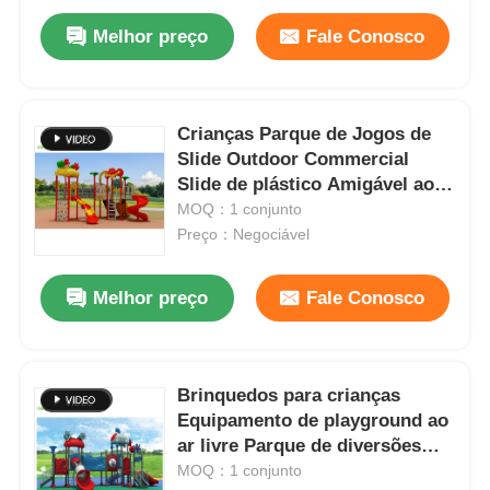
Melhor preço
Fale Conosco
Crianças Parque de Jogos de
Slide Outdoor Commercial
Slide de plástico Amigável ao
Ambiente
MOQ：1 conjunto
Preço：Negociável
Melhor preço
Fale Conosco
Brinquedos para crianças
Equipamento de playground ao
ar livre Parque de diversões
Venda Quente Crianças Slide de
MOQ：1 conjunto