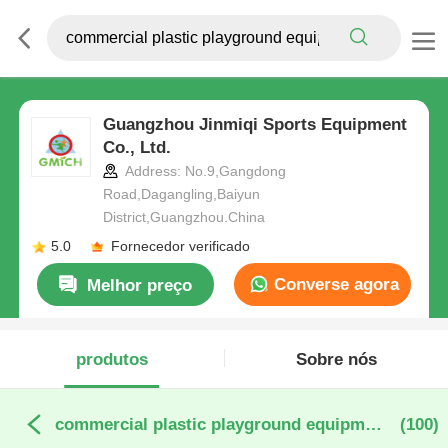
Guangzhou Jinmiqi Sports Equipment
Co., Ltd.
Address: No.9,Gangdong
Road,Dagangling,Baiyun
District,Guangzhou.China
5.0
Fornecedor verificado
Converse agora
Melhor preço
produtos
Sobre nós
commercial plastic playground equipment fabricação online
(100)