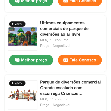
Melhor preço
Fale Conosco
Últimos equipamentos
comerciais de parque de
diversões ao ar livre
MOQ：1 conjunto
Preço：Negociável
Melhor preço
Fale Conosco
Parque de diversões comercial
Grande escalada com
escorrega Crianças
Equipamento de playground ao
MOQ：1 conjunto
ar livre Material de aço Tubo de
Preço：Negociável
plástico Slides Sets para venda