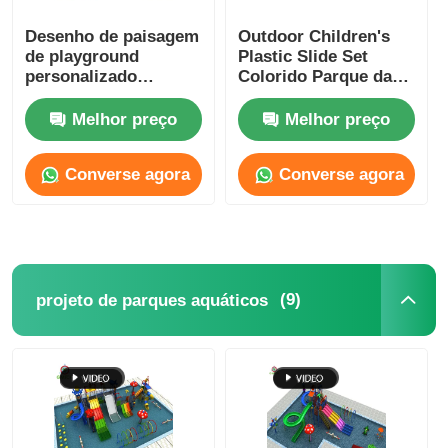
Desenho de paisagem
Outdoor Children's
de playground
Plastic Slide Set
personalizado
Colorido Parque da
Equipamento de
Cidade Equipamento
playground para
de Parque de Jogos
Melhor preço
Melhor preço
crianças multifunção
Para Resort Hotel
Converse agora
Converse agora
(9)
projeto de parques aquáticos