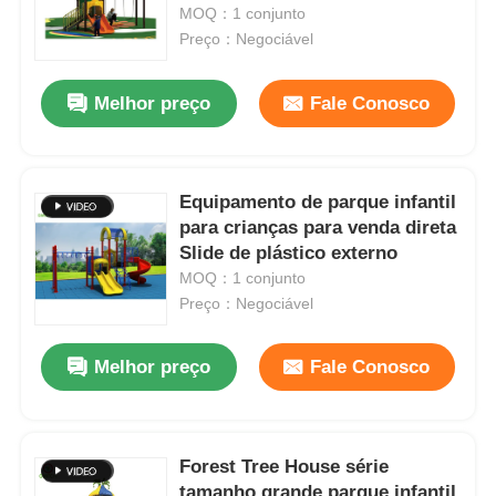
estático Vários tamanhos
MOQ：1 conjunto
Preço：Negociável
Visita à fábrica
Melhor preço
Fale Conosco
Controle de Qualidade
Equipamento de parque infantil
Contacte-nos
para crianças para venda direta
Slide de plástico externo
Notícias
MOQ：1 conjunto
Preço：Negociável
Casos
Melhor preço
Fale Conosco
Solicite um orçamento
Forest Tree House série
Desenho do parque de diversões
tamanho grande parque infantil