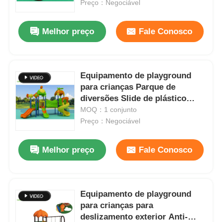
plástico
Preço：Negociável
Melhor preço
Fale Conosco
Equipamento de playground
para crianças Parque de
diversões Slide de plástico
Aparição atraente
MOQ：1 conjunto
Preço：Negociável
Melhor preço
Fale Conosco
Início
Produtos
Equipamento de playground
para crianças para
deslizamento exterior Anti-
Sobre Nós