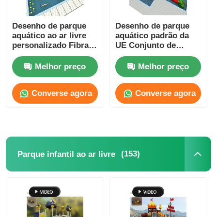
Desenho de parque
Desenho de parque
aquático ao ar livre
aquático padrão da
personalizado Fibra
UE Conjunto de
de vidro de FRP
brinquedos aquáticos
Equipamento de
externos
Melhor preço
Melhor preço
brinquedo aquático
personalizados Anti-
Alta durabilidade
crack comercial
Converse agora
Converse agora
(153)
Parque infantil ao ar livre