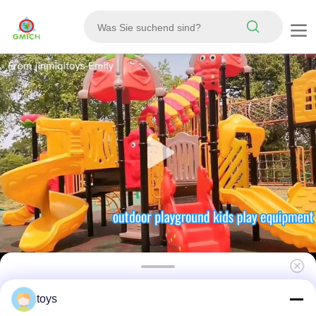
Fabrik direkt Angel Katzen Serie Kinder
toys
Themenpark Freizeitkinder Spielgeräte gute