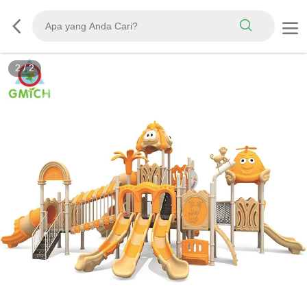
2
/
2