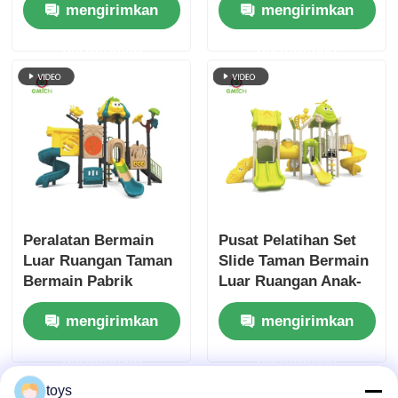
mengirimkan
mengirimkan
Playground Anak-
Ruangan Fun Play
anak bermain mainan
Peralatan Keamanan
permintaan
permintaan
Taman hiburan Slide
Bahan Taman
untuk dijual
bermain Anak-anak
Peralatan Bermain
Pusat Pelatihan Set
Luar Ruangan Taman
Slide Taman Bermain
Bermain Pabrik
Luar Ruangan Anak-
Langsung Mainan
anak yang Menarik
mengirimkan
mengirimkan
Bermain
Rumah Bermain
Menyenangkan Set
Game Pabrik Taman
permintaan
permintaan
Slide Anak-anak
Bermain Cina
toys