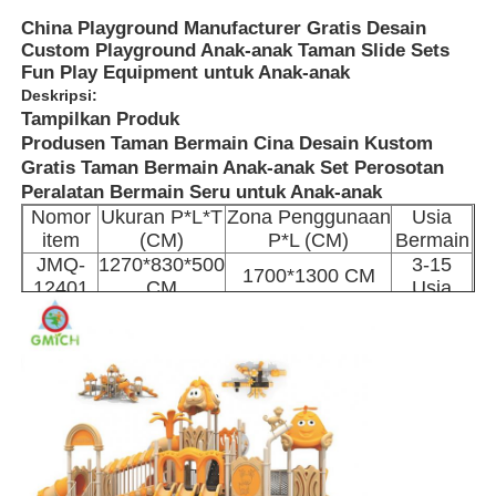
China Playground Manufacturer Gratis Desain
Custom Playground Anak-anak Taman Slide Sets
Fun Play Equipment untuk Anak-anak
Deskripsi:
Tampilkan Produk
Produsen Taman Bermain Cina Desain Kustom
Gratis Taman Bermain Anak-anak Set Perosotan
Peralatan Bermain Seru untuk Anak-anak
Nomor
Ukuran P*L*T
Zona Penggunaan
Usia
item
(CM)
P*L (CM)
Bermain
JMQ-
1270*830*500
3-15
1700*1300 CM
12401
CM
Usia
Rumah
Produk
Tentang Kami