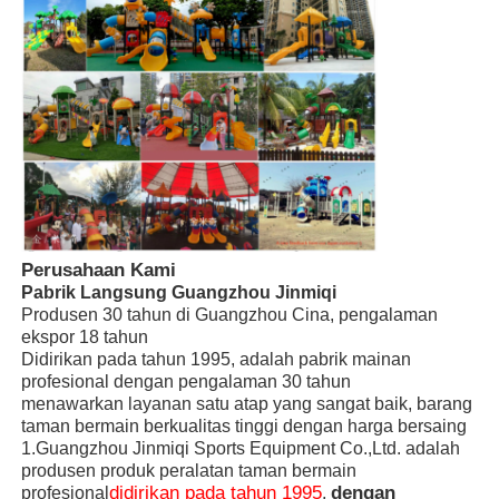
Gulung Air Besar
Peralatan taman air
Tempat bermain memanjat tali
Peralatan Taman bermain Kayu
Perusahaan Kami
Pabrik Langsung Guangzhou Jinmiqi
Produsen 30 tahun di Guangzhou Cina, pengalaman
ekspor 18 tahun
Didirikan pada tahun 1995, adalah pabrik mainan
profesional dengan pengalaman 30 tahun
menawarkan layanan satu atap yang sangat baik, barang
taman bermain berkualitas tinggi dengan harga bersaing
1.Guangzhou Jinmiqi Sports Equipment Co.,Ltd. adalah
produsen produk peralatan taman bermain
didirikan pada tahun 1995
dengan
profesional
,