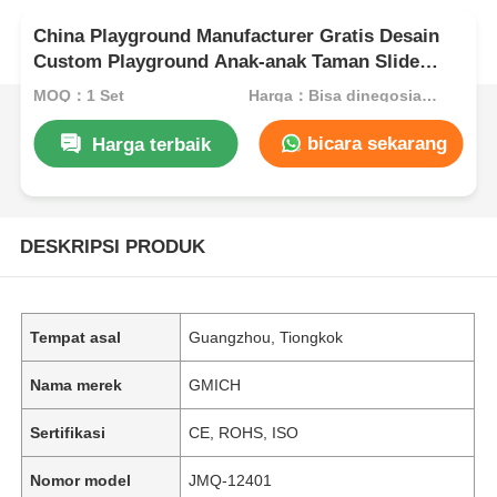
China Playground Manufacturer Gratis Desain
Custom Playground Anak-anak Taman Slide
Sets Fun Play Equipment untuk Anak-anak
MOQ：1 Set
Harga：Bisa dinegosiasikan
bicara sekarang
Harga terbaik
DESKRIPSI PRODUK
Tempat asal
Guangzhou, Tiongkok
Nama merek
GMICH
Sertifikasi
CE, ROHS, ISO
Nomor model
JMQ-12401