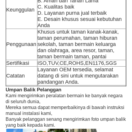
B. Aman dan Tahan Lama
C. Kualitas baik
Keunggulan
D. Layanan purna jual terbaik
Desain taman air
E. Desain khusus sesuai kebutuhan
Anda
Khusus untuk taman kanak-kanak,
Taman Bermain Luar Ruangan
taman perumahan, taman hiburan
Penggunaan
sekolah, taman bermain keluarga
dan olahraga, area resor, taman,
Slide Taman Permainan Khusus
taman bermain taman, pantai
Sertifikasi
ISO,TUV,CE,ROHS,EN1176,SGS
Layanan OEM tersedia, selamat
Anak-anak Meluncur dengan Ayunan
Catatan
datang di sini untuk mengutarakan
pandangan Anda.
Jenis
Umpan Balik Pelanggan
Set Tempat Bermain Kecil
Pabrik di Guangzhou, Cina
Perusahaan
Kami mengirimkan peralatan bermain ke banyak negara
Manual instruksi instalasi, Teknisi
di seluruh dunia,
Instalasi
pengiriman tersedia
Mereka semua dapat memperbaikinya di bawah instruksi
Slide air anak-anak
manual instalasi kami,
Banyak pelanggan senang mengirimkan foto umpan balik
yang baik kepada kami.
Slide air khusus