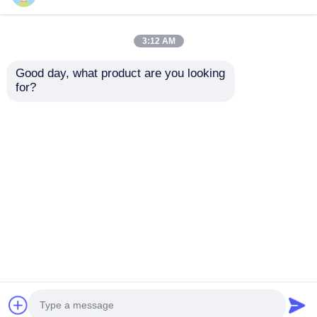
3:12 AM
Good day, what product are you looking 
for?
PE papan kombinasi
Tempat bermain
Slide Peralatan taman
plastik Peralatan
bermain luar Desain
bermain di luar
baru Anak-anak
ruangan Taman
mengirimkan
mengirimkan
taman bermain set
hiburan Taman
untuk dijual
bermain mainan
permintaan
permintaan
Kualitas baik Anak-
anak Slide Set dari
Rumah
Tentang kita
Hubungi kami
Desktop Site
penjualan
Sitemap
Kebijakan Privasi
Kualitas
Desain taman bermain
Pabrik
cina.Copyright © 2026 Guangzhou Jinmiqi Sports