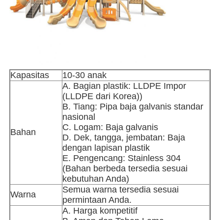
Tur Pabrik
Kontrol Kualitas
Kapasitas
10-30 anak
A. Bagian plastik: LLDPE Impor
Hubungi Kami
(LLDPE dari Korea))
B. Tiang: Pipa baja galvanis standar
nasional
Berita
C. Logam: Baja galvanis
Bahan
D. Dek, tangga, jembatan: Baja
dengan lapisan plastik
Kasus
E. Pengencang: Stainless 304
(Bahan berbeda tersedia sesuai
kebutuhan Anda)
Minta Penawaran Harga
Semua warna tersedia sesuai
Warna
permintaan Anda.
A. Harga kompetitif
Desain taman bermain