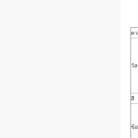
คว
วัส
สี
ข้อ