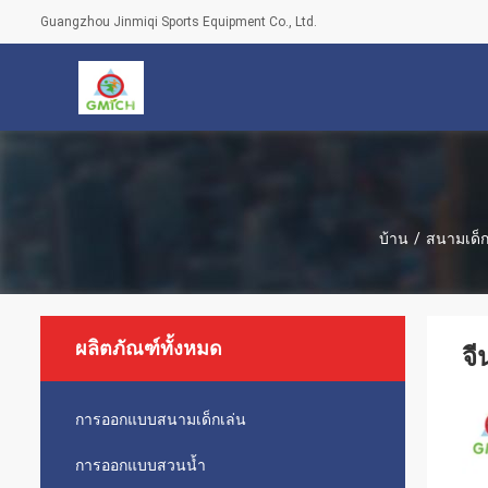
Guangzhou Jinmiqi Sports Equipment Co., Ltd.
บ้าน
/
สนามเด็ก
ผลิตภัณฑ์ทั้งหมด
จี
การออกแบบสนามเด็กเล่น
การออกแบบสวนน้ำ