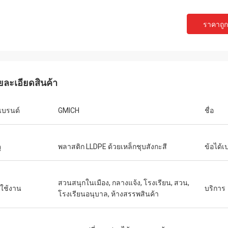
ราคาถูกท
ยละเอียดสินค้า
อแบรนด์
GMICH
ชื่อ
ุ
พลาสติก LLDPE ด้วยเหล็กชุบสังกะสี
ข้อได้เ
สวนสนุกในเมือง, กลางแจ้ง, โรงเรียน, สวน,
ใช้งาน
บริการ
โรงเรียนอนุบาล, ห้างสรรพสินค้า