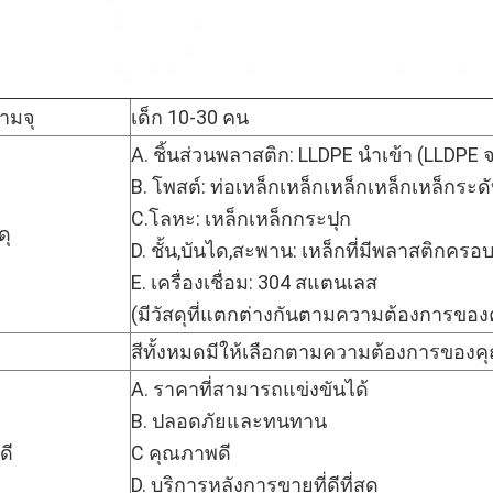
ามจุ
เด็ก 10-30 คน
A. ชิ้นส่วนพลาสติก: LLDPE นําเข้า (LLDPE 
B. โพสต์: ท่อเหล็กเหล็กเหล็กเหล็กเหล็กระ
C.โลหะ: เหล็กเหล็กกระปุก
ดุ
D. ชั้น,บันได,สะพาน: เหล็กที่มีพลาสติกครอ
E. เครื่องเชื่อม: 304 สแตนเลส
(มีวัสดุที่แตกต่างกันตามความต้องการของ
สีทั้งหมดมีให้เลือกตามความต้องการของค
A. ราคาที่สามารถแข่งขันได้
B. ปลอดภัยและทนทาน
ดี
C คุณภาพดี
D. บริการหลังการขายที่ดีที่สุด