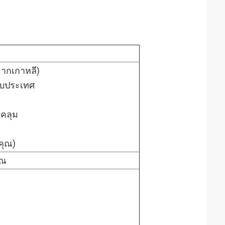
จากเกาหลี)
ดับประเทศ
บคลุม
คุณ)
ุณ