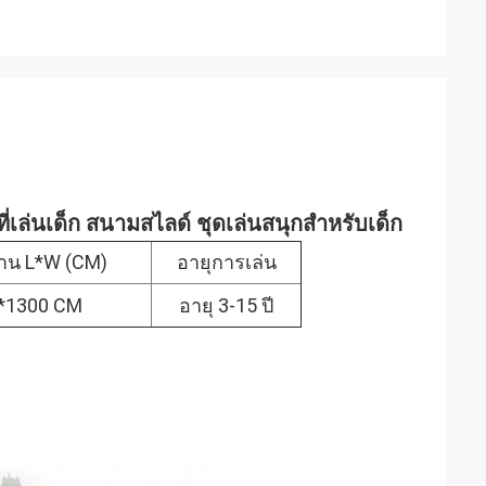
่เล่นเด็ก สนามสไลด์ ชุดเล่นสนุกสําหรับเด็ก
าน L*W (CM)
อายุการเล่น
*1300 CM
อายุ 3-15 ปี