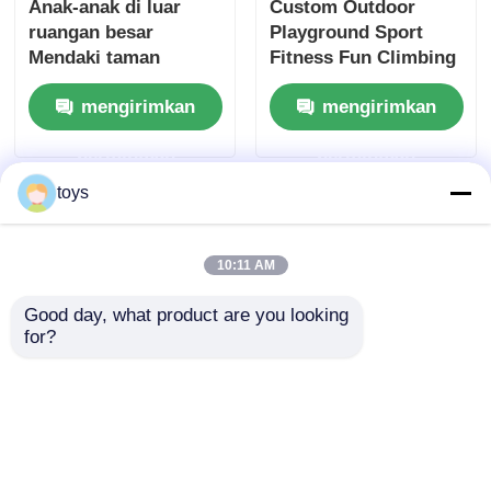
Anak-anak di luar
Custom Outdoor
ruangan besar
Playground Sport
Mendaki taman
Fitness Fun Climbing
bermain Peralatan
With Slide Play
mengirimkan
mengirimkan
hiburan bermain
Equipment Taman
mainan Desain baru
Aman dan awet Set
permintaan
permintaan
Slide Set untuk taman
Hiburan untuk Anak-
hiburan
anak
toys
10:11 AM
Good day, what product are you looking 
for?
Taman Komunitas
Peralatan taman
Luar Ruangan
bermain luar ruangan
Peralatan Mainan
dengan tali besar
Anak-anak Menekuk
mainan taman yang
mengirimkan
mengirimkan