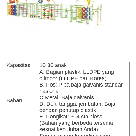
Tur Pabrik
Kontrol Kualitas
Hubungi Kami
Kapasitas
10-30 anak
A. Bagian plastik: LLDPE yang
Berita
diimpor (LLDPE dari Korea)
B. Pos: Pipa baja galvanis standar
nasional
Kasus
C.Metal: Baja galvanis
Bahan
D. Dek, tangga, jembatan: Baja
dengan penutup plastik
Minta Penawaran Harga
E. Pengikat: 304 stainless
(Bahan yang berbeda tersedia
sesuai kebutuhan Anda)
Desain taman bermain
Semua warna tersedia sesuai