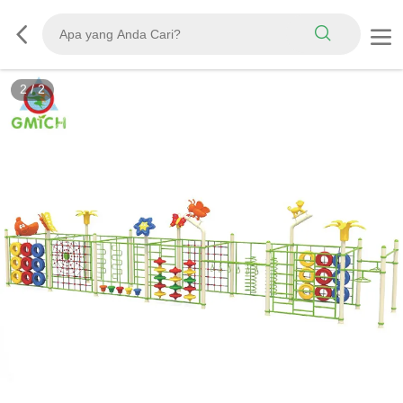
2
/
2