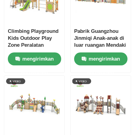
Climbing Playground
Pabrik Guangzhou
Kids Outdoor Play
Jinmiqi Anak-anak di
Zone Peralatan
luar ruangan Mendaki
Bermain Hiburan
Hiburan peralatan
mengirimkan
mengirimkan
Menyenangkan Harga
bermain mainan
Bagus Set Slide
plastik untuk anak-
permintaan
permintaan
Anak-anak Langsung
anak
dari Pabrik