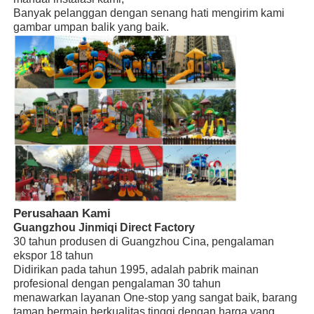
Banyak pelanggan dengan senang hati mengirim kami
gambar umpan balik yang baik.
Gulung Air Besar
Peralatan taman air
Tempat bermain memanjat tali
Peralatan Taman bermain Kayu
Perusahaan Kami
Guangzhou Jinmiqi Direct Factory
30 tahun produsen di Guangzhou Cina, pengalaman
ekspor 18 tahun
Didirikan pada tahun 1995, adalah pabrik mainan
profesional dengan pengalaman 30 tahun
menawarkan layanan One-stop yang sangat baik, barang
taman bermain berkualitas tinggi dengan harga yang