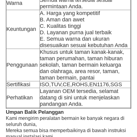
Warna
permintaan Anda.
A. Harga yang kompetitif
Desain taman air
B. Aman dan awet
C. Kualitas tinggi
Keuntungan
D. Layanan purna jual terbaik
Taman Bermain Luar Ruangan
E. Semua warna dan ukuran
disesuaikan sesuai kebutuhan Anda
Khusus untuk taman kanak-kanak,
Slide Taman Permainan Khusus
taman perumahan, taman hiburan
Penggunaan
sekolah, taman bermain keluarga
dan olahraga, area resor, taman,
Anak-anak Meluncur dengan Ayunan
taman bermain, pantai
Sertifikasi
ISO,TUV,CE,ROHS,EN1176,SGS
Layanan OEM tersedia, selamat
Set Tempat Bermain Kecil
Perhatikan
datang di sini untuk menjelaskan
pandangan Anda.
Jenis
Umpan Balik Pelanggan
Slide air anak-anak
Pabrik di Guangzhou, Cina
Perusahaan
Kami mengirim peralatan bermain ke banyak negara di
Panduan pemasangan, Teknisi
seluruh dunia,
Pemasangan
pengiriman tersedia
Mereka semua bisa memperbaikinya di bawah instruksi
Slide air khusus
manual instalasi kami,