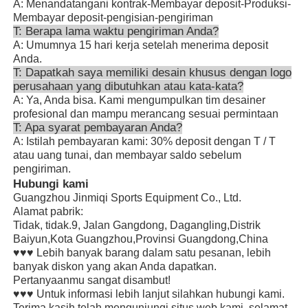
A: Menandatangani kontrak-Membayar deposit-Produksi-
Membayar deposit-pengisian-pengiriman
T: Berapa lama waktu pengiriman Anda?
A: Umumnya 15 hari kerja setelah menerima deposit
Anda.
T: Dapatkah saya memiliki desain khusus dengan logo
perusahaan yang dibutuhkan atau kata-kata?
A: Ya, Anda bisa. Kami mengumpulkan tim desainer
profesional dan mampu merancang sesuai permintaan
T: Apa syarat pembayaran Anda?
A: Istilah pembayaran kami: 30% deposit dengan T / T
atau uang tunai, dan membayar saldo sebelum
pengiriman.
Hubungi kami
Guangzhou Jinmiqi Sports Equipment Co., Ltd.
Alamat pabrik:
Tidak, tidak.9, Jalan Gangdong, Dagangling,Distrik
Baiyun,Kota Guangzhou,Provinsi Guangdong,China
♥♥♥ Lebih banyak barang dalam satu pesanan, lebih
banyak diskon yang akan Anda dapatkan.
Pertanyaanmu sangat disambut!
♥♥♥ Untuk informasi lebih lanjut silahkan hubungi kami.
Terima kasih telah mengunjungi situs web kami, selamat