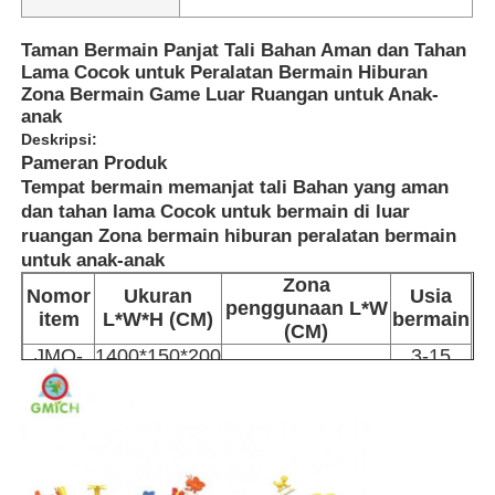
Taman Bermain Panjat Tali Bahan Aman dan Tahan
Lama Cocok untuk Peralatan Bermain Hiburan
Zona Bermain Game Luar Ruangan untuk Anak-
anak
Deskripsi:
Pameran Produk
Tempat bermain memanjat tali Bahan yang aman
dan tahan lama Cocok untuk bermain di luar
ruangan Zona bermain hiburan peralatan bermain
untuk anak-anak
Zona
Nomor
Ukuran
Usia
penggunaan L*W
item
L*W*H (CM)
bermain
(CM)
Rumah
JMQ-
1400*150*200
3-15
1800*600 CM
19103
CM
tahun
Produk
Tentang Kami