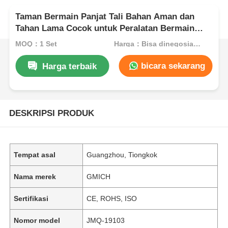
Taman Bermain Panjat Tali Bahan Aman dan
Tahan Lama Cocok untuk Peralatan Bermain
Hiburan Zona Bermain Game Luar Ruangan
MOQ：1 Set
Harga：Bisa dinegosiasikan
untuk Anak-anak
bicara sekarang
Harga terbaik
DESKRIPSI PRODUK
Tempat asal
Guangzhou, Tiongkok
Nama merek
GMICH
Sertifikasi
CE, ROHS, ISO
Nomor model
JMQ-19103