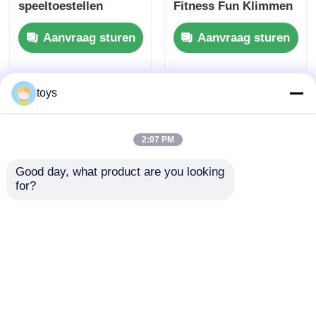
speeltoestellen
Fitness Fun Klimmen
amusement
met glijbaan
Aanvraag sturen
Aanvraag sturen
speelspeelgoed nieuw
speelapparatuur
ontwerp glijbaan set
Veilige en duurzame
voor pretpark
park amusementsets
voor kinderen
toys
2:07 PM
Good day, what product are you looking 
for?
Outdoor Community
Buiten grote touw
Park Speeltoerusting
speeltuin apparatuur
Leuk Kinderen
vreugdevolle tuin
Klimmen Amusement
speelgoed nieuw
Aanvraag sturen
Aanvraag sturen
Sets Game Play Toys
ontwerp pretpark
Factory Direct
speelgoed