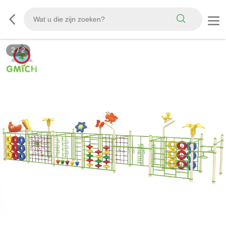
2
/
2