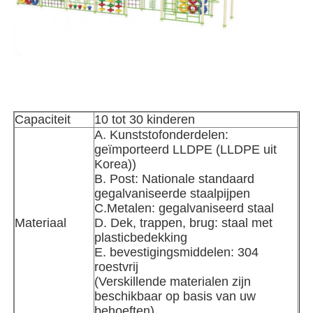
Fabriekstocht
Kwaliteitscontrole
Capaciteit
10 tot 30 kinderen
Neem contact met ons op
A. Kunststofonderdelen:
geïmporteerd LLDPE (LLDPE uit
Korea))
Nieuws
B. Post: Nationale standaard
gegalvaniseerde staalpijpen
C.Metalen: gegalvaniseerd staal
Gevallen
Materiaal
D. Dek, trappen, brug: staal met
plasticbedekking
E. bevestigingsmiddelen: 304
Vraag een offerte
roestvrij
(Verskillende materialen zijn
beschikbaar op basis van uw
Ontwerp van speeltuinen
behoeften)