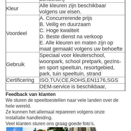
Alle kleuren zijn beschikbaar
Kleur
volgens uw eisen.
waterparkontwerp
A. Concurrerende prijs
B. Veilig en duurzaam
C. Hoge kwaliteit
Voordeel
Buitenspeeltuin
D. Beste dienst na verkoop
E. Alle kleuren en maten zijn op
maat gemaakt volgens uw behoefte
Aangepaste speeltuin dia's
Speciaal voor kleuterschool,
woonpark, school pretpark, gezins-
Gebruik
en sport speeltuin, resortgebied,
Kinderen glijden met de schommel
park, tuin speeltuin, strand
Certificering
ISO,TUV,CE,ROHS,EN1176,SGS
OEM-service is beschikbaar,
Kleine speeltuin
Opmerking
welkom hier om uw standpunten uit
Feedback van klanten
te leggen.
We sturen de speeltoestellen naar vele landen over de
Soort
hele wereld.
Fabriek in Guangzhou, China
Waterglijbaan voor kinderen
vennootschap
Ze kunnen het allemaal repareren volgens onze
Installatiehandleiding, het sturen
installatie handleiding.
Installatie
Veel klanten sturen ons graag goede foto's.
van een technicus is beschikbaar
Aangepaste waterglijbaan