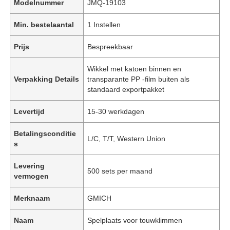
Modelnummer
JMQ-19103
Min. bestelaantal
1 Instellen
Prijs
Bespreekbaar
Wikkel met katoen binnen en
Verpakking Details
transparante PP -film buiten als
standaard exportpakket
Levertijd
15-30 werkdagen
Betalingsconditie
L/C, T/T, Western Union
s
Levering
500 sets per maand
vermogen
Merknaam
GMICH
Naam
Spelplaats voor touwklimmen