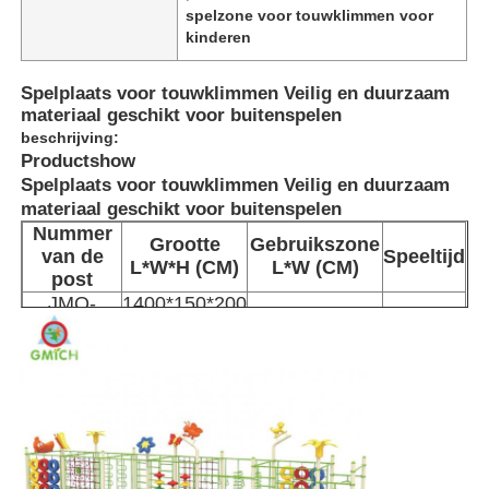
spelzone voor touwklimmen voor
kinderen
Spelplaats voor touwklimmen Veilig en duurzaam
materiaal geschikt voor buitenspelen
beschrijving:
Productshow
Spelplaats voor touwklimmen Veilig en duurzaam
materiaal geschikt voor buitenspelen
Nummer
Grootte
Gebruikszone
van de
Speeltijd
L*W*H (CM)
L*W (CM)
post
JMQ-
1400*150*200
1800*600 cm
3-15 jaar
19103
cm
Huis
Producten
Over ons