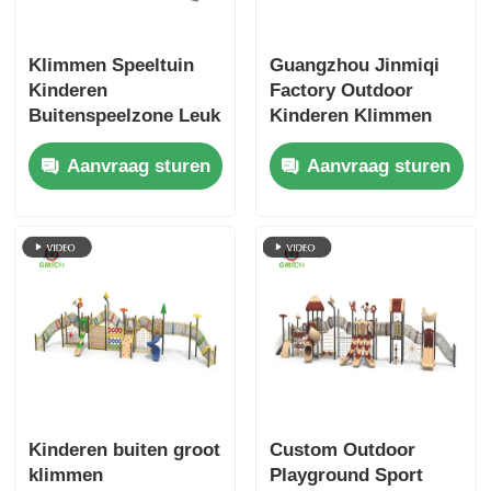
Klimmen Speeltuin
Guangzhou Jinmiqi
Kinderen
Factory Outdoor
Buitenspeelzone Leuk
Kinderen Klimmen
Amusement
Vermaak Speelgoed
Aanvraag sturen
Aanvraag sturen
Speeltoestellen
Plastic speelgoed
Goede prijs Kinderen
voor kinderen
Glijbanen Fabriek
Direct
Kinderen buiten groot
Custom Outdoor
klimmen
Playground Sport