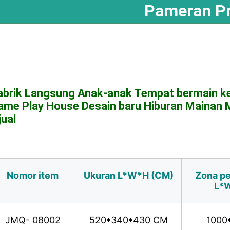
Pameran P
abrik Langsung Anak-anak Tempat bermain ke
ame Play House Desain baru Hiburan Mainan Ma
jual
Nomor item
Ukuran L*W*H (CM)
Zona p
L*
JMQ- 08002
520*340*430 CM
1000