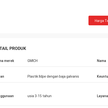
Harga Te
TAIL PRODUK
ma merek
GMICH
Nama
han
Plastik lldpe dengan baja galvanis
Keunt
nggunaan
usia 3-15 tahun
Layan