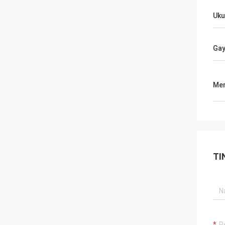
Uku
Ga
Men
TI