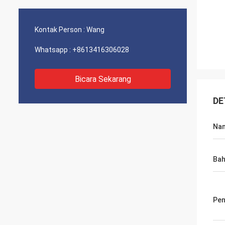
Kontak Person :
Wang
Whatsapp :
+8613416306028
Bicara Sekarang
DE
Na
Ba
Pe