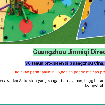
Guangzhou Jinmiqi Dire
30 tahun produsen di Guangzhou Cina,
Didirikan pada tahun 1995,
adalah pabrik mainan pr
enawarkan
Satu-stop yang sangat baik
layanan, tinggi
baran
kompetitif