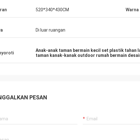
ran
520*340*430CM
Warna
ya
Di luar ruangan
Anak-anak taman bermain kecil set plastik tahan 
yoroti
taman kanak-kanak outdoor rumah bermain desai
NGGALKAN PESAN