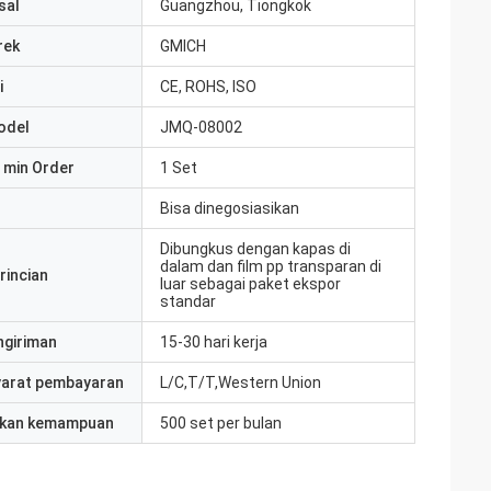
sal
Guangzhou, Tiongkok
rek
GMICH
i
CE, ROHS, ISO
odel
JMQ-08002
 min Order
1 Set
Bisa dinegosiasikan
Dibungkus dengan kapas di
dalam dan film pp transparan di
rincian
luar sebagai paket ekspor
standar
ngiriman
15-30 hari kerja
yarat pembayaran
L/C,T/T,Western Union
kan kemampuan
500 set per bulan