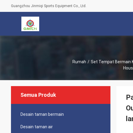
Guangzhou Jinmiqi Sports Equipment Co., Ltd.
Rumah
/
Set Tempat Bermain K
House
Semua Produk
Pa
Ou
Desain taman bermain
la
Desain taman air