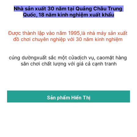
Nhà sản xuất 30 năm tại Quảng Châu Trung 
Quốc, 18 năm kinh nghiệm xuất khẩu
Tham quan nhà máy
Được thành lập vào năm 1995,
là nhà máy sản xuất 
Kiểm soát chất lượng
đồ chơi chuyên nghiệp với 30 năm kinh nghiệm
Liên hệ
cúng dường
xuất sắc một cửa
dịch vụ, cao
mặt hàng 
sân chơi chất lượng với giá cả cạnh tranh
Tin tức
Các trường hợp
Sản phẩm Hiển Thị
Yêu cầu báo giá
Thiết kế sân chơi công viên