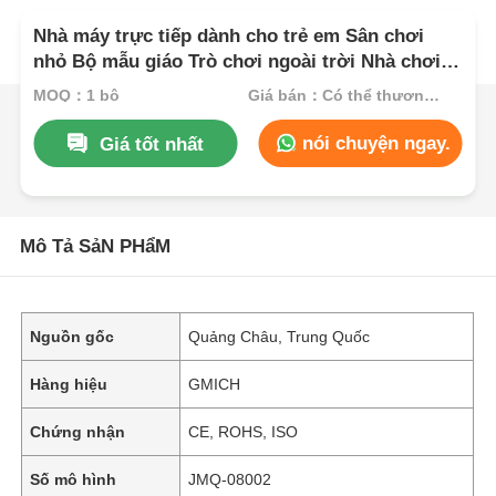
Nhà máy trực tiếp dành cho trẻ em Sân chơi
nhỏ Bộ mẫu giáo Trò chơi ngoài trời Nhà chơi
Thiết kế mới Đồ chơi giải trí Chơi đồ chơi Trượt
MOQ：1 bộ
Giá bán：Có thể thương lượng
nhựa bền để bán
nói chuyện ngay.
Giá tốt nhất
Mô Tả SảN PHẩM
Nguồn gốc
Quảng Châu, Trung Quốc
Hàng hiệu
GMICH
Chứng nhận
CE, ROHS, ISO
Số mô hình
JMQ-08002