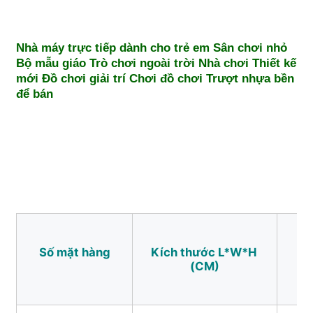
Thiết kế công viên nước
Nhà máy trực tiếp dành cho trẻ em Sân chơi nhỏ 
Bộ mẫu giáo Trò chơi ngoài trời Nhà chơi Thiết kế 
mới Đồ chơi giải trí Chơi đồ chơi Trượt nhựa bền 
Sân chơi ngoài trời
để bán
Slide sân chơi tùy chỉnh
Trẻ em trượt lượn với đu
Thiết bị sân chơi nhỏ
Số mặt hàng
Kích thước L*W*H 
Sử
Trượt nước trẻ em
(CM)
cầu trượt nước tùy chỉnh