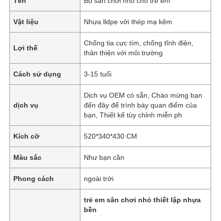
Tên
Bộ sân chơi nhỏ cho trẻ em
Vật liệu
Nhựa lldpe với thép mạ kẽm
Chống tia cực tím, chống tĩnh điện,
Lợi thế
thân thiện với môi trường
Cách sử dụng
3-15 tuổi
Dịch vụ OEM có sẵn, Chào mừng bạn
dịch vụ
đến đây để trình bày quan điểm của
bạn, Thiết kế tùy chỉnh miễn ph
Kích cỡ
520*340*430 CM
Màu sắc
Như bạn cần
Phong cách
ngoài trời
trẻ em sân chơi nhỏ thiết lập nhựa
bền
,