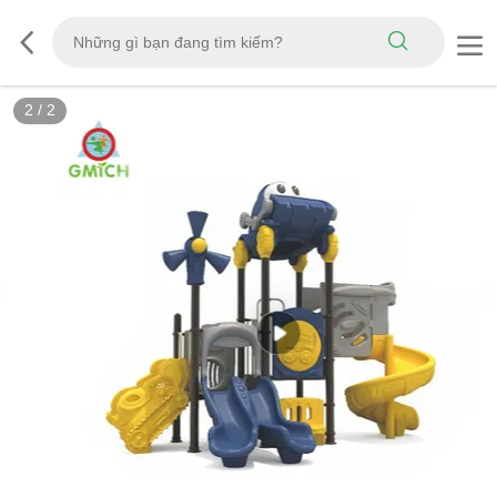
2
/
2