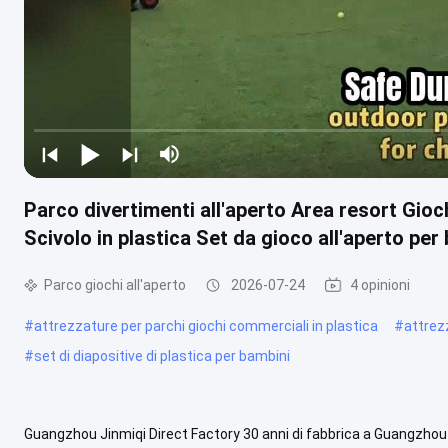
Parco divertimenti all'aperto Area resort Gio
Scivolo in plastica Set da gioco all'aperto per
Parco giochi all'aperto
2026-07-24
4 opinioni
#
attrezzature per parchi giochi commerciali in plastica
#
attrez
#
set di diapositive di plastica per bambini
Guangzhou Jinmiqi Direct Factory 30 anni di fabbrica a Guangzhou 