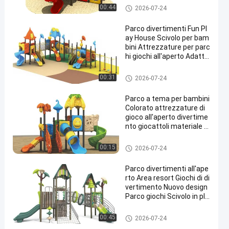
Parco giochi all'aperto
00:44
2026-07-24
Parco divertimenti Fun Pl
ay House Scivolo per bam
bini Attrezzature per parc
hi giochi all'aperto Adatto
per la Park Garden School
Parco giochi all'aperto
00:31
2026-07-24
Parco a tema per bambini
Colorato attrezzature di
gioco all'aperto divertime
nto giocattoli materiale di
sicurezza Surable per la s
cuola
Parco giochi all'aperto
00:15
2026-07-24
Parco divertimenti all'ape
rto Area resort Giochi di di
vertimento Nuovo design
Parco giochi Scivolo in pla
stica Set da gioco all'aper
to per bambini
Parco giochi all'aperto
00:45
2026-07-24