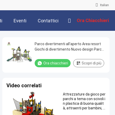
Italian
Ora Chiacchieri
ti
Eventi
Contattici
Parco divertimenti all'aperto Area resort
Giochi di divertimento Nuovo design Parco
giochi Scivolo in plastica Set da gioco
all'aperto per bambini
Ora chiacchieri
Scopri di più
Video correlati
Attrezzature da gioco per
parchi a tema con scivoli i
n plastica di buona qualit
à, attraenti per bambini, p
er esterni, in vendita