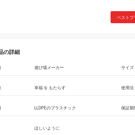
ベストプ
品の詳細
前
遊び場メーカー
サイズ
数
幸福 を もたらす
使用法
料
LLDPEのプラスチック
保証期
ほしいように