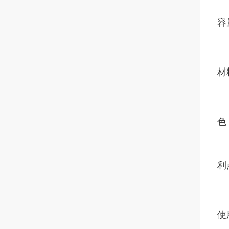
容
材
色
利
使