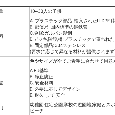
量
10~30人の子供
A. プラスチック部品: 輸入されたLLDPE (
B. 郵便局: 国内標準の鋼鉄管
C.金属:ガルバン製鋼
料
D.デッキ,階段,橋:プラスチックで覆われ
E. 固定部品: 304ステンレス
(要求に応じて異なる材料が提供されます
色やサイズが全てご希望に合わせて用意
A.EU基準
B. 静止防止
点
C. 安全材料
D. 必要に応じてデザイン
E. 耐久 し て 安全
幼稚園,住宅公園,学校の遊園地,家庭とスポ
用
ビーチ