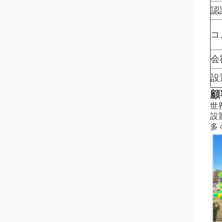
認
コ
会
設
顧
世
設
多