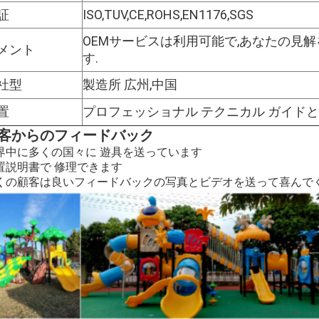
証
ISO,TUV,CE,ROHS,EN1176,SGS
OEMサービスは利用可能で,あなたの見
メント
す.
社型
製造所 広州,中国
置
プロフェッショナル テクニカル ガイド
客からのフィードバック
界中に多くの国々に 遊具を送っています
置説明書で 修理できます
くの顧客は良いフィードバックの写真とビデオを送って喜んで