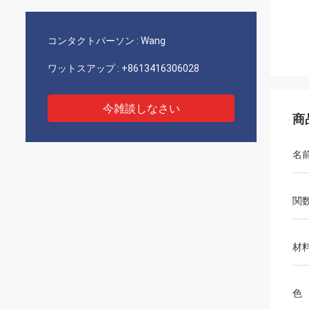
コンタクトパーソン :
Wang
ワットスアップ :
+8613416306028
今雑談しなさい
商
名
関
材
色