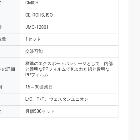
名
GMICH
CE, ROHS, ISO
号
JMQ-12801
数量
1セット
交渉可能
標準のエクスポートパッケージとして、内部
ジの詳細
と透明なPPフィルムで包まれた綿と透明な
PPフィルム
間
15～30営業日
L/C、T/T、ウェスタンユニオン
力
月額500セット