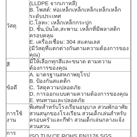
(LLDPE จากเกาหลี)
B. โพสต์: ท่อเหล็กเหล็กเหล็กเหล็กเหล็ก
ระดับประเทศ
ทัวร์โรงงาน
C.โลหะ: เหล็กเหล็กกระปุก
วัสดุ
D. ชั้น,บันได,สะพาน: เหล็กที่มีพลาสติก
ครอบคลุม
การควบคุมคุณภาพ
E. เครื่องเชื่อม: 304 สแตนเลส
(มีวัสดุที่แตกต่างกันตามความต้องการของ
คุณ)
ติดต่อเรา
มีให้เลือกทุกสีและขนาด ตามความ
สี
ต้องการของคุณ
A. มาตรฐานสหภาพยุโรป
ข่าว
B. ป้องกันสแตติก
ข้อดี
C. วัสดุความปลอดภัย
D. การออกแบบตามความต้องการของคุณ
กรณี
E. ทนทานและปลอดภัย
พิเศษสําหรับโรงเรียนอนุบาล สวนพักอาศัย
การใช้
สวนสนุกของโรงเรียน สวนเด็กเล่นสําหรับ
ขอใบเสนอราคา
งาน
ครอบครัวและกีฬา สวนเด็กเล่นกลางแจ้ง
สวนสวน
การ
การออกแบบสนามเด็กเล่น
ISO,TUV,CE,ROHS,EN1176,SGS