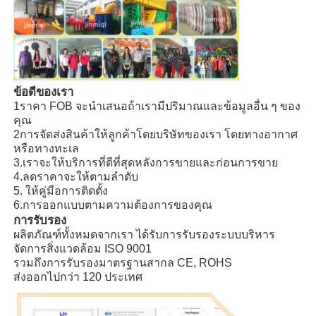
ข้อดีของเรา
1ราคา FOB จะนําเสนอถ้าเรามีปริมาณและข้อมูลอื่น ๆ ของ
คุณ
2การจัดส่งสินค้าให้ลูกค้าโดยบริษัทของเรา โดยทางอากาศ
หรือทางทะเล
3.เราจะให้บริการที่ดีที่สุดหลังการขายและก่อนการขาย
4.ลดราคาจะให้ตามลําดับ
5. ให้คู่มือการติดตั้ง
6.การออกแบบตามความต้องการของคุณ
การรับรอง
ผลิตภัณฑ์ทั้งหมดจากเรา ได้รับการรับรองระบบบริหาร
จัดการสิ่งแวดล้อม ISO 9001
รวมถึงการรับรองมาตรฐานสากล CE, ROHS
ส่งออกไปกว่า 120 ประเทศ