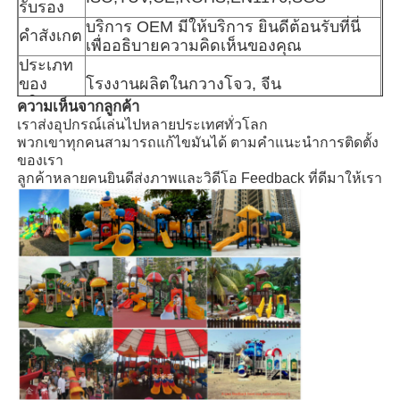
รับรอง
บริการ OEM มีให้บริการ ยินดีต้อนรับที่นี่
คําสังเกต
เพื่ออธิบายความคิดเห็นของคุณ
การออกแบบสวนน้ำ
ประเภท
ของ
โรงงานผลิตในกวางโจว, จีน
บริษัท
สนามเด็กเล่นกลางแจ้ง
ความเห็นจากลูกค้า
การติด
การแนะนําทางเทคนิคและคู่มือการติดตั้ง
เราส่งอุปกรณ์เล่นไปหลายประเทศทั่วโลก
ตั้ง
มืออาชีพ
พวกเขาทุกคนสามารถแก้ไขมันได้ ตามคําแนะนําการติดตั้ง
สไลด์สนามเด็กเล่นตามสั่ง
ของเรา
ลูกค้าหลายคนยินดีส่งภาพและวิดีโอ Feedback ที่ดีมาให้เรา
เด็ก เลื่อน ลง ด้วย สวิง
เซ็ตสนามเด็กเล่นขนาดเล็ก
เด็กน้ําสไลด์
สไลเดอร์น้ำแบบกำหนดเอง