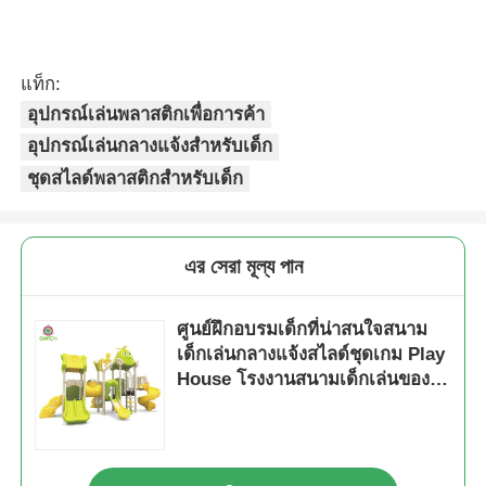
แท็ก:
อุปกรณ์เล่นพลาสติกเพื่อการค้า
อุปกรณ์เล่นกลางแจ้งสําหรับเด็ก
ชุดสไลด์พลาสติกสําหรับเด็ก
এর সেরা মূল্য পান
ศูนย์ฝึกอบรมเด็กที่น่าสนใจสนาม
เด็กเล่นกลางแจ้งสไลด์ชุดเกม Play
House โรงงานสนามเด็กเล่นของ
จีน