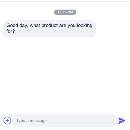
け
12:15 PM
Good day, what product are you looking 
for?
子供のためのテーマパ
海賊船テーマパーク遊
ーク 大型 屋外 公開 娯
具 滑り台セット 屋外
楽 遊具 子供 プラスチ
用 高品質プラスチック
ック スライド 楽しい
製 子供向けアトラクシ
お問い合わせを送信
お問い合わせを送信
遊具
ョン 販売用