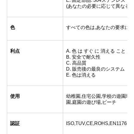
E. 固定部品: 304ステンレス
(あなたの必要に応じて異なる素
色
すべての色は,あなたの要求に応
利点
A. 色 は すぐ に 消える こと が
B. 安全で耐久性
C. 高品質
D. 販売後の最良のシステム
E. 色は消える
使用
幼稚園,住宅公園,学校の遊園地
園,庭園の遊び場,ビーチ
認証
ISO,TUV,CE,ROHS,EN1176,S