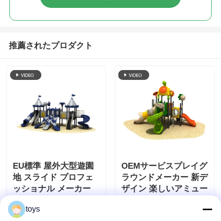
推薦されたプロダクト
EU標準 屋外大型遊園
OEMサービスプレイグ
地 スライド プロフェ
ラウンドメーカー 新デ
ッショナル メーカー
ザイン 楽しいアミュー
屋外遊園地 遊具 子供
ズメント遊具パークス
toys
お問い合わせを送信
お問い合わせを送信
公園 玩具
ライドセット 幼稚園向