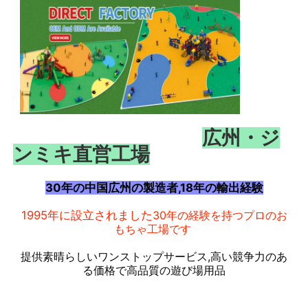
広州・ジ
ンミキ直営工場
30年の中国広州の製造者,18年の輸出経験
1995年に設立されました
30年の経験を持つプロのお
ホーム
もちゃ工場です
提供
素晴らしいワンストップ
サービス,高い
競争力のあ
製品
る価格で高品質の遊び場用品
私たちについて