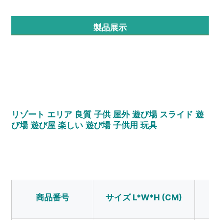
製品展示
工場見学
品質管理
お問い合わせ
リゾート エリア 良質 子供 屋外 遊び場 スライド 遊
ニュース
び場 遊び屋 楽しい 遊び場 子供用 玩具
事例
引金 を 求め て ください
商品番号
サイズ L*W*H (CM)
使
公園の遊び場設計