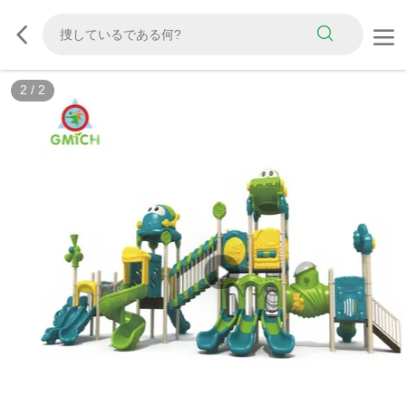
2
/
2