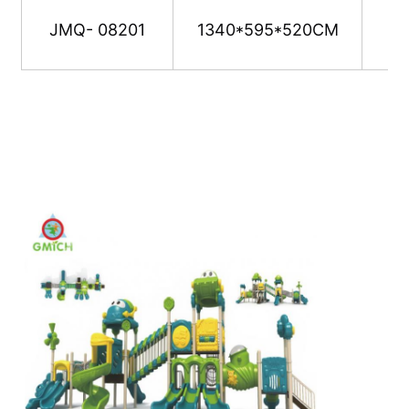
JMQ- 08201
1340*595*520CM
ウォーターパーク設計
屋外遊び場
カスタム 遊び場 スライド
子ども は スイング で スライド する
小さな遊び場
子供の滑り台
オーダーメイド 水スライド