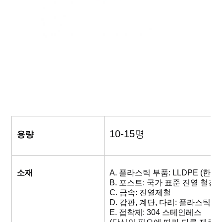
큰 물 슬라이드
워터파크 장비
로프 클라이밍 놀이터
목재 놀이터 장비
10-15명
용량
소재
A. 플라스틱 부품: LLDPE (한국 
B. 포스트: 국가 표준 진열 철강
C. 금속: 진열제철
D. 갑판, 계단, 다리: 플라스틱
E. 접착제: 304 스테인레스