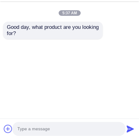
5:37 AM
Good day, what product are you looking 
for?
어린이 테마파크 대형
맞춤형 해적선 테마파
야외 공공 개방 놀이기
크 놀이터 좋은 품질 플
구 어린이 플라스틱 미
라스틱 슬라이드 세트
끄럼틀 재미있는 놀이
야외 매력적인 어린이
문의 보내기
문의 보내기
세트
재미 놀이 장비 판매용