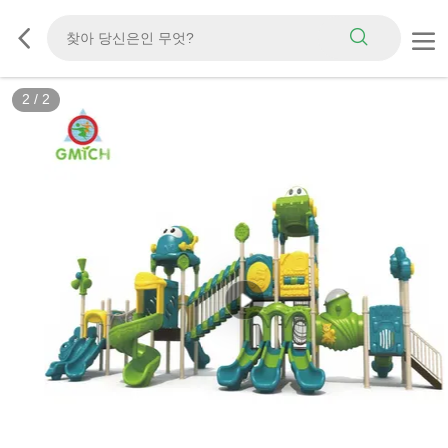
2
/
2