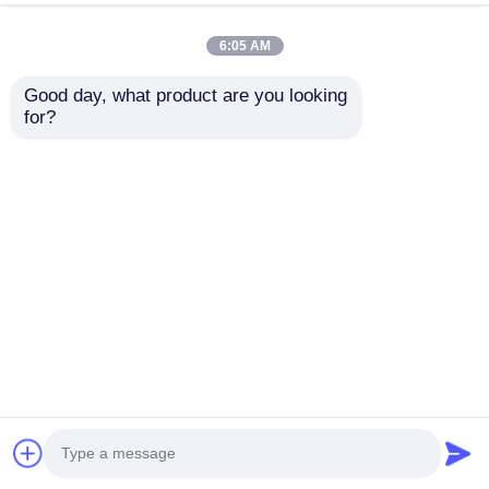
今雑談しなさい
お問い合わせを送信
6:05 AM
#
ロープクライミングの遊び場機器
Good day, what product are you looking 
#
ロープクライミング 構造 遊び場
#
ロープウェブ遊び場
for?
ロープクライミングの遊び場
2026-08-04
製品ショー ロープクライミング遊具 安全で耐久性のある素材 屋外ゲームプ
レイゾーン アミューズメント遊具 子供向け アイテム番号 サイズ L*W*H
(CM) 使用ゾーン L*W (CM) プレイ年齢 JMQ- 19103 1400*150*200 CM
1800*600 CM 3～15歳 容量 10～30人 素材 A. プラスチック部品: 輸入LLDPE
(韓国製LLDPE)) B. ポスト: ...
もっと見る
訪問者のメッセージ
メッセージを残す
まだ公のコメントはない