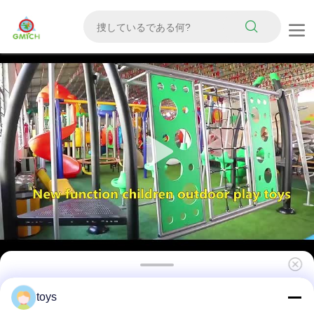
ロープクライミング 遊び場 安全で耐久性のある
toys
素材 屋外遊び場に適した 娯楽用 子供用 遊具