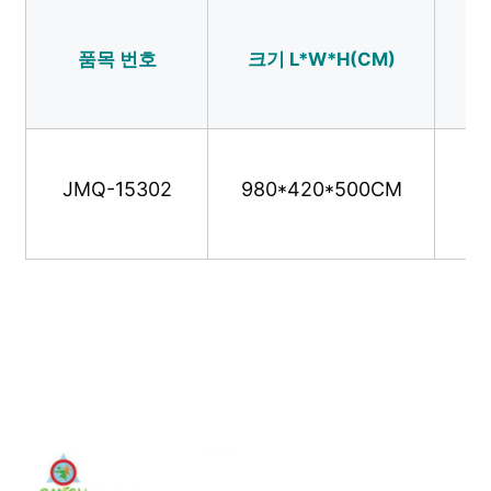
워터파크 설계
품목 번호
크기 L*W*H(CM)
사
야외 놀이터
JMQ-15302
980*420*500CM
사용자 지정 놀이터 슬라이드
어린이 들 이 스윙 으로 미끄러지는 것
작은 놀이터
어린이 물 슬라이드
사용자 정의 물 슬라이드