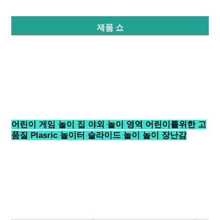
제품 쇼
공장 투어
품질 관리
문의하기
뉴스
어린이 게임 놀이 집 야외 놀이 영역 어린이를위한 고
품질 Plasric 놀이터 슬라이드 놀이 놀이 장난감
사건
견적 요청
공원 놀이터 디자인