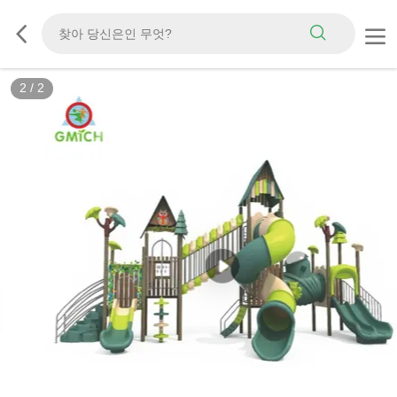
2
/
2