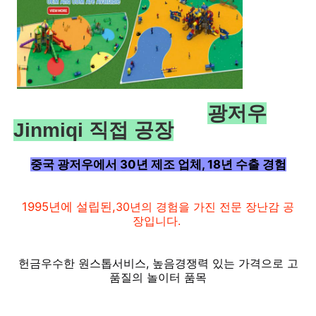
광저우
Jinmiqi 직접 공장
중국 광저우에서 30년 제조 업체, 18년 수출 경험
1995년에 설립된,
30년의 경험을 가진 전문 장난감 공
장입니다.
집
헌금
우수한 원스톱
서비스, ​​높음
경쟁력 있는 가격으로 고
제품
품질의 놀이터 품목
우리 에 관한 것