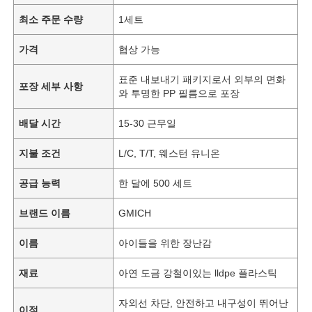
최소 주문 수량
1세트
가격
협상 가능
표준 내보내기 패키지로서 외부의 면화
포장 세부 사항
와 투명한 PP 필름으로 포장
배달 시간
15-30 근무일
지불 조건
L/C, T/T, 웨스턴 유니온
공급 능력
한 달에 500 세트
브랜드 이름
GMICH
이름
아이들을 위한 장난감
재료
아연 도금 강철이있는 lldpe 플라스틱
자외선 차단, 안전하고 내구성이 뛰어난
이점