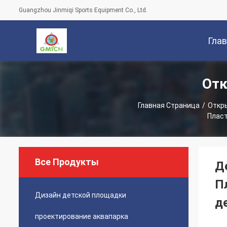
Guangzhou Jinmiqi Sports Equipment Co., Ltd.
Гла
Отк
Стран
Главная Страница
/
Откр
Пласт
Все Продукты
Д
П
Дизайн детской площадки
д
проектирование аквапарка