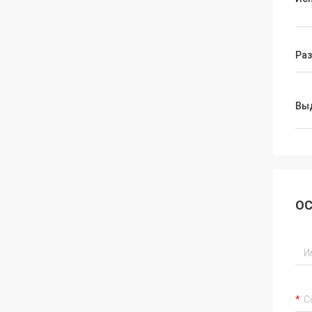
Ра
Вы
ОС