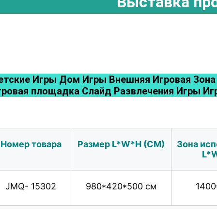
Выставка пр
етские Игры Дом Игры Внешняя Игровая Зона 
гровая площадка Слайд Развлечения Игры Иг
Номер товара
Размер L*W*H (CM)
Зона исп
L*
JMQ- 15302
980*420*500 см
1400