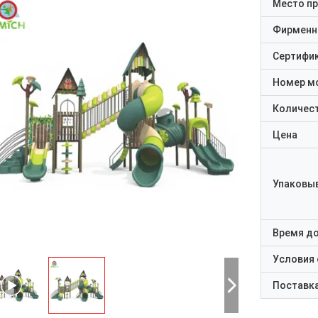
Место п
Фирменн
Сертифи
Номер м
Количест
Цена
Упаковы
Время д
Условия
Поставк