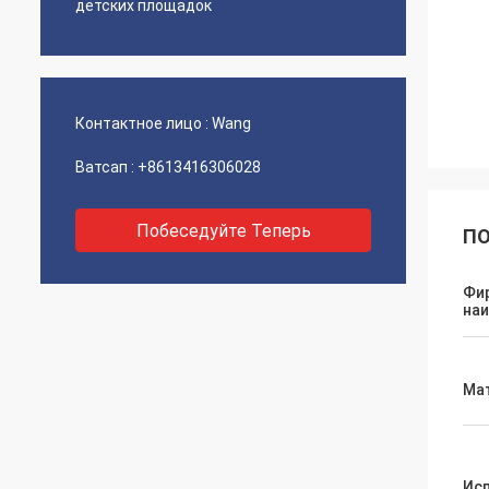
детских площадок
Контактное лицо :
Wang
Ватсап :
+8613416306028
Побеседуйте Теперь
ПО
Фи
на
Ма
Ис