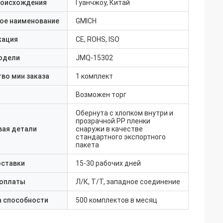
роисхождения
Гуанчжоу, Китай
ое наименование
GMICH
кация
CE, ROHS, ISO
одели
JMQ-15302
во мин заказа
1 комплект
Возможен торг
Обернута с хлопком внутри и
прозрачной PP пленки
вая детали
снаружи в качестве
стандартного экспортного
пакета
оставки
15-30 рабочих дней
 оплаты
Л/К, Т/Т, западное соединение
а способности
500 комплектов в месяц