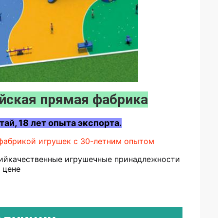
йская прямая фабрика
тай, 18 лет опыта экспорта.
фабрикой игрушек с 30-летним опытом
ий
качественные игрушечные принадлежности 
 цене