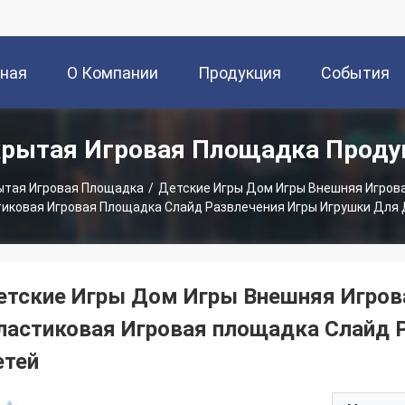
вная
О Компании
Продукция
События
рытая Игровая Площадка Прод
ица
ытая Игровая Площадка
/
Детские Игры Дом Игры Внешняя Игров
иковая Игровая Площадка Слайд Развлечения Игры Игрушки Для
етские Игры Дом Игры Внешняя Игров
ластиковая Игровая площадка Слайд 
етей