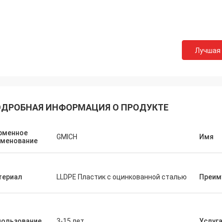
Лучшая
ДРОБНАЯ ИНФОРМАЦИЯ О ПРОДУКТЕ
рменное
GMICH
Имя
именование
териал
LLDPE Пластик с оцинкованной сталью
Преим
пользование
3-15 лет
Услуг