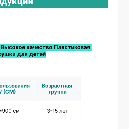
одукции
Высокое качество Пластиковая 
рушки для детей
ользования 
Возрастная 
W (CM)
группа
*900 см
3-15 лет