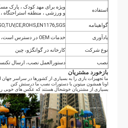
ویژه برای مهد کودک ، پارک مسک
استفاده
و ورزشی ، منطقه استراحتگاه ، پ
گواهینامه
SO,TUV,CE,ROHS,EN1176,SGS
یادآوری
خدمات OEM در دسترس است، به شما خوش آمدید که نظرات خود را بیان کنید.
نوع شرکت
کارخانه در گوانگژو، چین
نصب
دستورالعمل نصب، ارسال تکنس
بازخورد مشتریان
ما تجهیزات بازی را به بسیاری از کشورها در سراسر جهان 
اونا همشون ميتونن با دستورات نصب ما درستش کنن
بسیاری از مشتریان خوشحال هستند که عکس های خوبی را ب