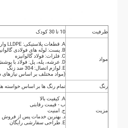
ظرفیت
10 تا 30 کودک
A. قطعات پلاستیکی: LLDPE وارد شده (LLDPE از کره)
B. پست: لوله های فولادی گالوانیزه استاندارد ملی
C. فلزات: فولاد گالوانیزه
مواد
D. عرشه، پله، پل: فولاد با پوشش پلاستیکی
E. لوازم اتصال: 304 ضد زنگ
(مواد مختلف بر اساس نیازهای
رنگ
تمام رنگ ها بر اساس خواسته ه
A. کیفیت بالا
ب - قیمت رقابتی
مزیت
ج. امنیت
د. بهترین خدمات پس از فروش
E. طراحی سفارشی رایگان