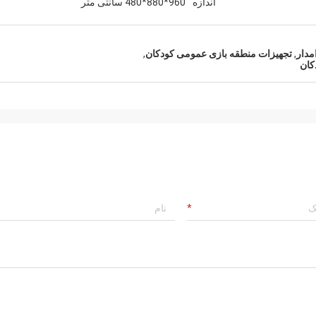
اندازه
960*880*480 سانتی متر
مدار
,
تجهیزات منطقه بازی عمومی کودکان
,
کان