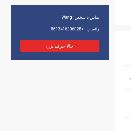
تماس با شخص :
Wang
واتساپ :
+8613416306028
حالا حرف بزن