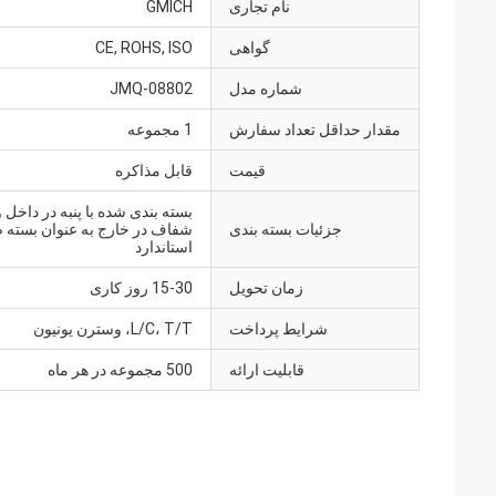
نام تجاری
GMICH
گواهی
CE, ROHS, ISO
شماره مدل
JMQ-08802
مقدار حداقل تعداد سفارش
1 مجموعه
قیمت
قابل مذاکره
جزئیات بسته بندی
شفاف در خارج به عنوان بسته 
استاندارد
زمان تحویل
15-30 روز کاری
شرایط پرداخت
L/C، T/T، وسترن یونیون
قابلیت ارائه
500 مجموعه در هر ماه