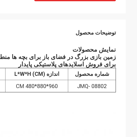
توضیحات محصول
نمایش محصولات
زمین بازی بزرگ در فضای باز برای بچه ها منط
برای فروش اسلایدهای پلاستیکی پایدار
شماره محصول
اندازه L*W*H (CM)
960*880*480 CM
JMQ- 08802