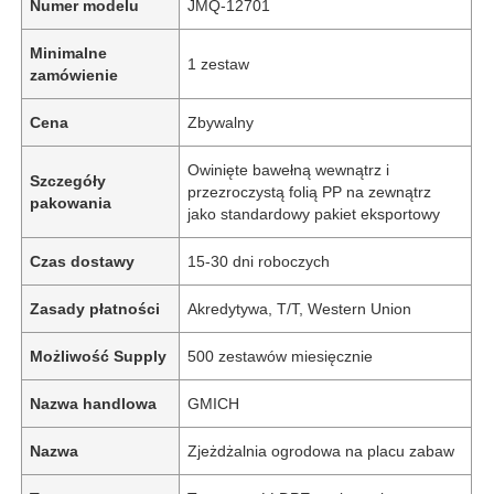
Numer modelu
JMQ-12701
Minimalne
1 zestaw
zamówienie
Cena
Zbywalny
Owinięte bawełną wewnątrz i
Szczegóły
przezroczystą folią PP na zewnątrz
pakowania
jako standardowy pakiet eksportowy
Czas dostawy
15-30 dni roboczych
Zasady płatności
Akredytywa, T/T, Western Union
Możliwość Supply
500 zestawów miesięcznie
Nazwa handlowa
GMICH
Nazwa
Zjeżdżalnia ogrodowa na placu zabaw