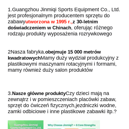
1.Guangzhou Jinmiqi Sports Equipment Co., Ltd. 
jest profesjonalnym producentem sprzętu do 
zabawy
utworzona w 1995 r.,
z 30-letnim 
, oferując różnego 
doświadczeniem w Chinach
rodzaju produkty wyposażenia rozrywkowego
2Nasza fabryka.
obejmuje 15 000 metrów 
Mamy duży wydział produkcyjny z 
kwadratowych
plastikowymi maszynami rotacyjnymi i formami, 
mamy również duży salon produktów
3.
Czy dzieci mają na 
Nasze główne produkty
zewnątrz i w pomieszczeniach placówki zabaw, 
sprzęt do ćwiczeń fizycznych,jezdniczki wodne, 
zamki odbiciowe i inne plastikowe zabawki itp.?