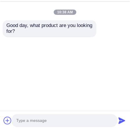
rozrywkowy Park Ogród Plac
zabaw Slide Trwałe plastikowe
10:38 AM
zabawki dla dzieci
Good day, what product are you looking 
for?
Kontyntynuj
Polecane produkty