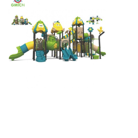
Wielkie zjeżdżalnie
Wyposażenie parku wodnego
Plac zabaw dla wspinaczy
Wyposażenie drewniane do zabaw