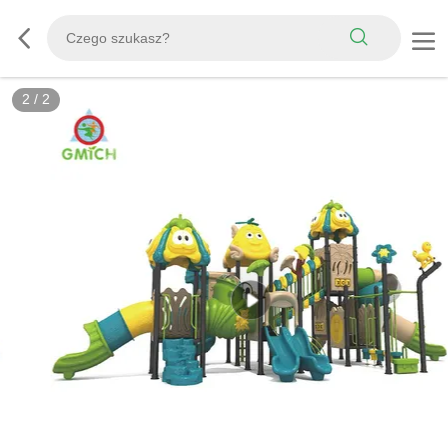
2
/
2