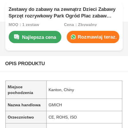
Zestawy do zabawy na zewnątrz Dzieci Zabawy
Sprzęt rozrywkowy Park Ogród Plac zabaw
Slide Trwałe plastikowe zabawki dla dzieci
MOQ：1 zestaw
Cena：Zbywalny
Rozmawiaj teraz.
Najlepsza cena
OPIS PRODUKTU
Miejsce
Kanton, Chiny
pochodzenia
Nazwa handlowa
GMICH
Orzecznictwo
CE, ROHS, ISO