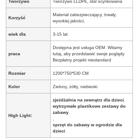
Tworzywo
Tworzywo LLDPE, stal ocynkowana
Materiał zabezpieczający, trwały,
Korzyść
wysokiej jakości,
wiek dla
3-15 lat
Dostępna jest usługa OEM. Witamy
praca
tutaj, aby przedstawić swoje poglądy.
Bezpłatny projekt niestandard
Rozmiar
1200*750*530 CM
Kolor
Zielony, żółty, niebieski
zjeżdżalnia na zewnątrz dla dzieci
,
wytrzymałe plastikowe zestawy do
zabawy
High Light:
,
sprzęt do zabawy w ogrodzie dla
dzieci