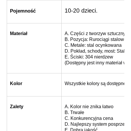
10-20 dzieci.
Pojemność
Materiał
A. Części z tworzyw sztucznyc
B. Pozycja: Rurociągi stalowe
C. Metale: stal ocynkowana
D. Pokład, schody, most: Stal 
E. Ściski: 304 nierdzew
(Dostępny jest inny materiał w 
Kolor
Wszystkie kolory są dostępne 
Zalety
A. Kolor nie znika łatwo
B. Trwałe
C. Konkurencyjna cena
D. Najlepszy system posprzeda
E. Dobra jakość