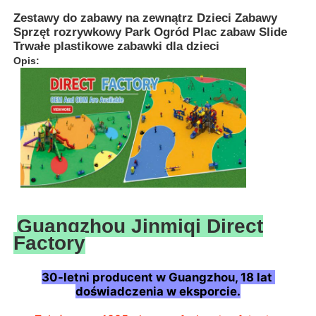
Zestawy do zabawy na zewnątrz Dzieci Zabawy
Sprzęt rozrywkowy Park Ogród Plac zabaw Slide
Trwałe plastikowe zabawki dla dzieci
Opis:
Guangzhou Jinmiqi Direct
Do domu
Factory
Produkty
30-letni producent w Guangzhou, 18 lat 
doświadczenia w eksporcie.
O nas