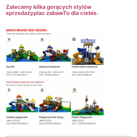
Zalecamy kilka gorących stylów
sprzedaży
plac zabaw
To dla ciebie.