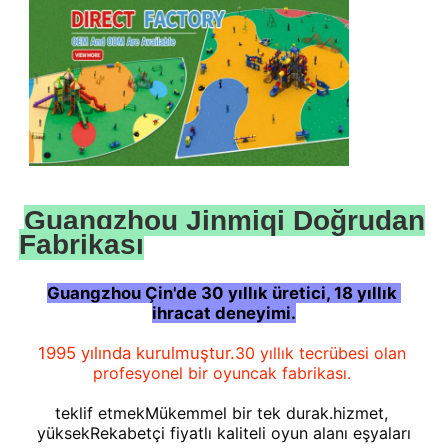
Guangzhou Jinmiqi Doğrudan
Fabrikası
Guangzhou Çin'de 30 yıllık üretici, 18 yıllık 
ihracat deneyimi.
Evde
1995 yılında kurulmuştur.
30 yıllık tecrübesi olan 
profesyonel bir oyuncak fabrikası.
Ürünler
teklif etmek
Mükemmel bir tek durak.
hizmet, 
yüksek
Rekabetçi fiyatlı kaliteli oyun alanı eşyaları
Bizim Hakkımızda