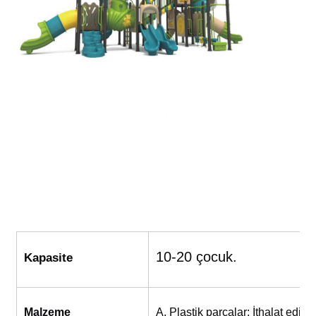
Büyük Su Kayması
Su Parkı Ekipmanları
İp tırmanma oyun alanı
Ahşap Oyun Alanı Ekipmanı
10-20 çocuk.
Kapasite
Malzeme
A. Plastik parçalar: İthalat ed