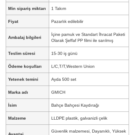
Min sipariş miktarı
1 Takım
Fiyat
Pazarlık edilebilir
İçine pamuk ve Standart İhracat Paketi
Ambalaj bilgileri
Olarak Şeffaf PP filmi ile sarılmış
Teslim süresi
15-30 iş günü
Ödeme koşulları
L/C,T/T,Western Union
Yetenek temini
Ayda 500 set
Marka adı
GMICH
İsim
Bahçe Bahçesi Kaydırağı
Malzeme
LLDPE plastik, galvanizli çelik
Güvenlik malzemesi, Dayanıklı, Yüksek
Avantaj