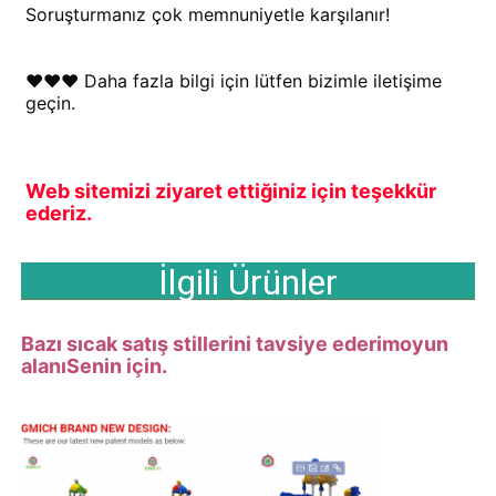
Soruşturmanız çok memnuniyetle karşılanır!
♥♥♥ Daha fazla bilgi için lütfen bizimle iletişime 
geçin.
Web sitemizi ziyaret ettiğiniz için teşekkür 
ederiz.
İlgili Ürünler
Bazı sıcak satış stillerini tavsiye ederim
oyun
alanı
Senin için.