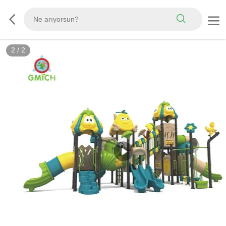
2
/
2