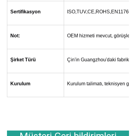
Sertifikasyon
ISO,TUV,CE,ROHS,EN1176,S
Not:
OEM hizmeti mevcut, görüşlerini
Şirket Türü
Çin'in Guangzhou'daki fabrika
Kurulum
Kurulum talimatı, teknisyen gönd
Müşteri Geri bildirimleri