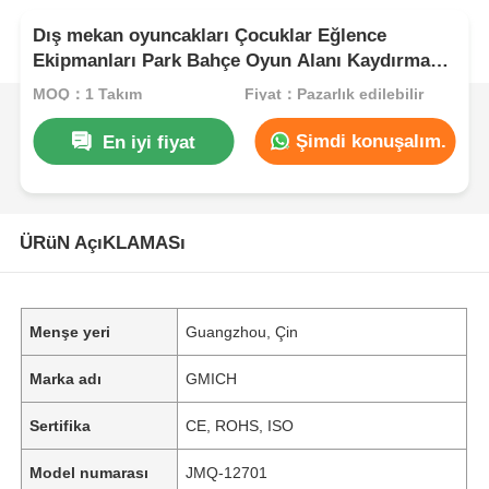
Dış mekan oyuncakları Çocuklar Eğlence
Ekipmanları Park Bahçe Oyun Alanı Kaydırma
Çocuklar için dayanıklı plastik oyuncaklar
MOQ：1 Takım
Fiyat：Pazarlık edilebilir
Şimdi konuşalım.
En iyi fiyat
ÜRüN AçıKLAMASı
Menşe yeri
Guangzhou, Çin
Marka adı
GMICH
Sertifika
CE, ROHS, ISO
Model numarası
JMQ-12701