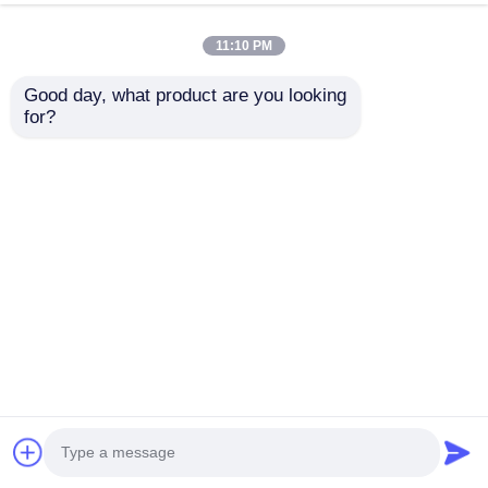
Önerilen Ürünler
11:10 PM
Good day, what product are you looking 
for?
Avrupa Birliği
OEM Servisi Oyun
Standartı Dış Büyük
Alanı Üreticisi Yeni
Oyun Alanı
Tasarım Eğlence
Kaydırıcılar
Eğlence Ekipmanı
Talep Gönder
Talep Gönder
Profesyonel Üretici
Park Kaydırma Setleri
Dış Oyun Ekipmanı
Anaokulu için Uygun
Çocuk Park
Oyuncakları