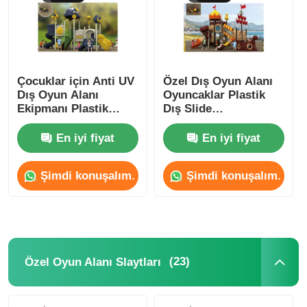
Fabrika turu
Çocuklar için Anti UV
Özel Dış Oyun Alanı
Kalite Kontrol
Dış Oyun Alanı
Oyuncaklar Plastik
Ekipmanı Plastik
Dış Slide
Kaydırma Oyun Seti
1120*660*650CM
Bize Ulaşın
En iyi fiyat
En iyi fiyat
Haberler
Şimdi konuşalım.
Şimdi konuşalım.
Davalar
Teklif Alın
(23)
Özel Oyun Alanı Slaytları
Park Oyun Alanı Tasarımı