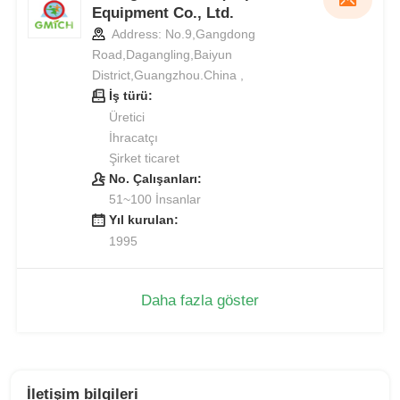
Equipment Co., Ltd.
Address: No.9,Gangdong
Road,Dagangling,Baiyun
District,Guangzhou.China ,
İş türü:
Üretici
İhracatçı
Şirket ticaret
No. Çalışanları:
51~100 İnsanlar
Yıl kurulan:
1995
Daha fazla göster
İletişim bilgileri