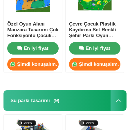
Özel Oyun Alanı
Çevre Çocuk Plastik
Manzara Tasarımı Çok
Kaydırma Set Renkli
Fonksiyonlu Çocuk
Şehir Parkı Oyun
Oyun Alanı Ekipmanı
Alanı Ekipmanı
Resort Otel için
En iyi fiyat
En iyi fiyat
Şimdi konuşalım.
Şimdi konuşalım.
(9)
Su parkı tasarımı