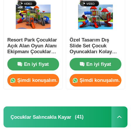
Su parkı tasarımı
Açık Oyun Alanı
Resort Park Çocuklar
Özel Tasarım Dış
Açık Alan Oyun Alanı
Slide Set Çocuk
Ekipmanı Çocuklar
Oyuncakları Kolay
Özel Oyun Alanı Slaytları
Çok fonksiyonel
Kurulum
En iyi fiyat
En iyi fiyat
Çocuklar Salıncakla Kayar
Şimdi konuşalım.
Şimdi konuşalım.
Küçük Oyun Alanı
Çocuk Su Kaydırması
(41)
Çocuklar Salıncakla Kayar
Özel Su Kaydırması