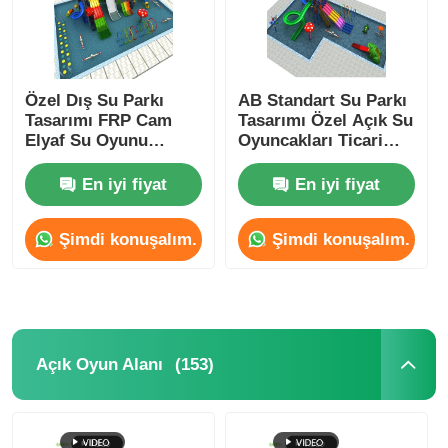
Özel Dış Su Parkı
AB Standart Su Parkı
Tasarımı FRP Cam
Tasarımı Özel Açık Su
Elyaf Su Oyunu
Oyuncakları Ticari
Ekipmanı Yüksek
Anti Crack
Dayanıklılık
En iyi fiyat
En iyi fiyat
Şimdi konuşalım.
Şimdi konuşalım.
Evde
(153)
Açık Oyun Alanı
Ürünler
Bizim Hakkımızda