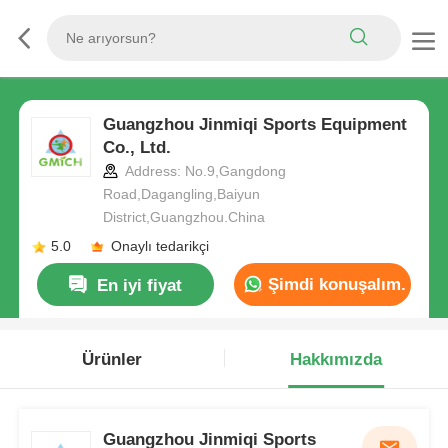
Guangzhou Jinmiqi Sports Equipment
Co., Ltd.
Address: No.9,Gangdong
Road,Dagangling,Baiyun
District,Guangzhou.China
5.0
Onaylı tedarikçi
Şimdi konuşalım.
En iyi fiyat
Ürünler
Hakkımızda
Guangzhou Jinmiqi Sports