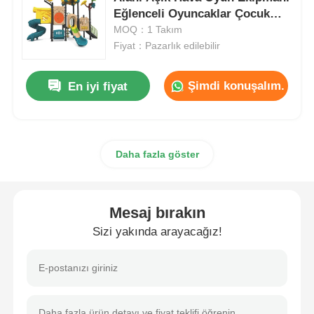
Eğlenceli Oyuncaklar Çocuk
Dizüstü Setler
MOQ：1 Takım
Su parkı tasarımı
Fiyat：Pazarlık edilebilir
Açık Oyun Alanı
Şimdi konuşalım.
En iyi fiyat
Özel Oyun Alanı Slaytları
Daha fazla göster
Çocuklar Salıncakla Kayar
Mesaj bırakın
Küçük Oyun Alanı
Sizi yakında arayacağız!
Çocuk Su Kaydırması
Özel Su Kaydırması