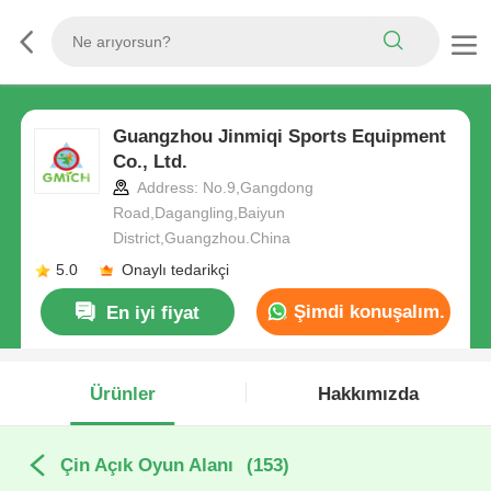
Guangzhou Jinmiqi Sports Equipment
Co., Ltd.
Address: No.9,Gangdong
Road,Dagangling,Baiyun
District,Guangzhou.China
5.0
Onaylı tedarikçi
Şimdi konuşalım.
En iyi fiyat
Ürünler
Hakkımızda
Çin Açık Oyun Alanı
(153)