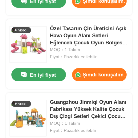
Şimdi konuşalım.
En iyi fiyat
Özel Tasarım Çin Üreticisi Açık
Hava Oyun Alanı Setleri
Eğlenceli Çocuk Oyun Bölgesi
Eğlence Slayt Setleri Satılık
MOQ：1 Takım
Fiyat：Pazarlık edilebilir
Şimdi konuşalım.
En iyi fiyat
Guangzhou Jinmiqi Oyun Alanı
Fabrikası Yüksek Kalite Çocuk
Dış Çizgi Setleri Çekici Çocuk
Oyun Alanı Ekipmanı Oyun
MOQ：1 Takım
Setleri
Fiyat：Pazarlık edilebilir