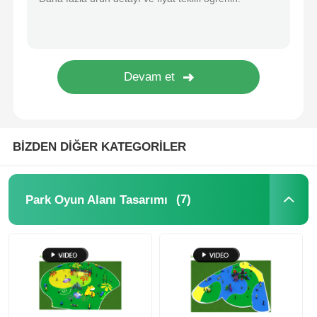
Büyük Su Kayması
Su Parkı Ekipmanları
İp tırmanma oyun alanı
BİZDEN DİĞER KATEGORİLER
Ahşap Oyun Alanı Ekipmanı
(7)
Park Oyun Alanı Tasarımı