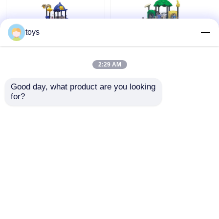
toys
Çocuklar Dışarıdaki
Çocuklar Dışarıdaki
Küçük Oyun Alanı Set
Küçük Oyun Alanı
2:29 AM
OEM Servisi Mümkün
Eğlence Parkı
Anti Crack
Ücretsiz Özel Tasarım
Good day, what product are you looking 
for?
En iyi fiyat
En iyi fiyat
Şimdi konuşalım.
Şimdi konuşalım.
Daha fazla göster
Ana sayfa
Hakkımızda
Bize ulaşın
Desktop Site
Site Haritası
Gizlilik Politikası