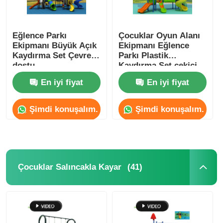
Eğlence Parkı
Çocuklar Oyun Alanı
Ekipmanı Büyük Açık
Ekipmanı Eğlence
Kaydırma Set Çevre
Parkı Plastik
dostu
Kaydırma Set çekici
görünüm
En iyi fiyat
En iyi fiyat
Şimdi konuşalım.
Şimdi konuşalım.
(41)
Çocuklar Salıncakla Kayar