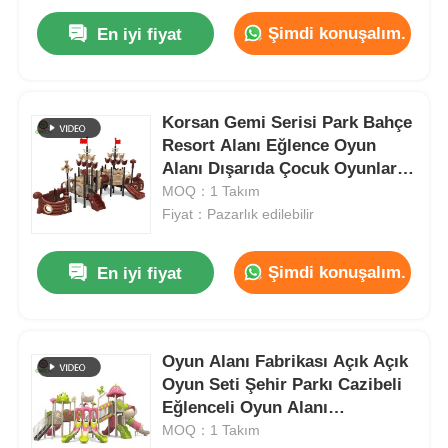
Şimdi konuşalım.
En iyi fiyat
Korsan Gemi Serisi Park Bahçe
Resort Alanı Eğlence Oyun
Alanı Dışarıda Çocuk Oyunları
Oyun Ekipmanı Çocuk Oyun
MOQ：1 Takım
Alanı Plastik slaytlar satılıyor
Fiyat：Pazarlık edilebilir
Şimdi konuşalım.
En iyi fiyat
Oyun Alanı Fabrikası Açık Açık
Oyun Seti Şehir Parkı Cazibeli
Eğlenceli Oyun Alanı
Oyuncaklar Çocuk Slayt Seti
MOQ：1 Takım