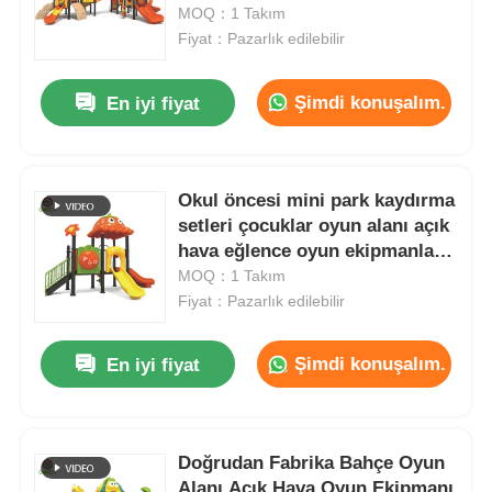
Oyuncakları Satılık Eğlence
MOQ：1 Takım
Parkı Slaytları
Fiyat：Pazarlık edilebilir
Fabrika turu
Şimdi konuşalım.
En iyi fiyat
Kalite Kontrol
Okul öncesi mini park kaydırma
Bize Ulaşın
setleri çocuklar oyun alanı açık
hava eğlence oyun ekipmanları
Haberler
güvenlik malzemeleri oyun
MOQ：1 Takım
alanı çocuklar
Fiyat：Pazarlık edilebilir
Davalar
Şimdi konuşalım.
En iyi fiyat
Teklif Alın
Doğrudan Fabrika Bahçe Oyun
Park Oyun Alanı Tasarımı
Alanı Açık Hava Oyun Ekipmanı