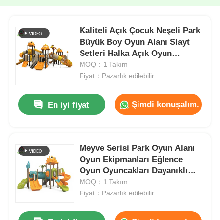
Kaliteli Açık Çocuk Neşeli Park
Büyük Boy Oyun Alanı Slayt
Setleri Halka Açık Oyun
Ekipmanları Fabrika Doğrudan
MOQ：1 Takım
Fiyat：Pazarlık edilebilir
Şimdi konuşalım.
En iyi fiyat
Meyve Serisi Park Oyun Alanı
Oyun Ekipmanları Eğlence
Oyun Oyuncakları Dayanıklı
Oyun Alanı Plastik Slayt Setleri
MOQ：1 Takım
Fiyat：Pazarlık edilebilir