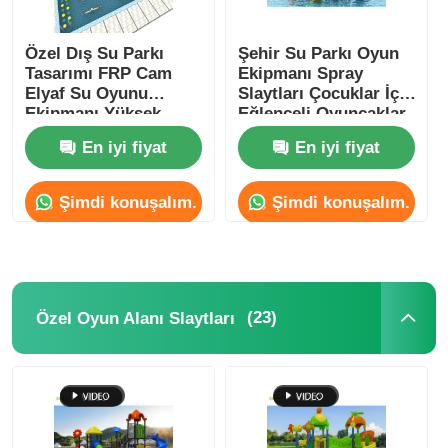
Özel Dış Su Parkı
Şehir Su Parkı Oyun
Tasarımı FRP Cam
Ekipmanı Spray
Elyaf Su Oyunu
Slaytları Çocuklar İçin
Ekipmanı Yüksek
Eğlenceli Oyuncaklar
Dayanıklılık
En iyi fiyat
En iyi fiyat
Şimdi konuşalım.
Şimdi konuşalım.
(23)
Özel Oyun Alanı Slaytları