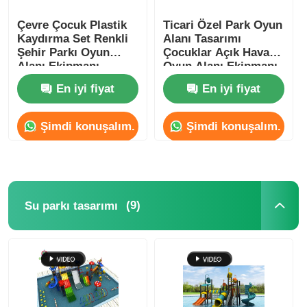
Çevre Çocuk Plastik
Ticari Özel Park Oyun
Kaydırma Set Renkli
Alanı Tasarımı
Şehir Parkı Oyun
Çocuklar Açık Hava
Alanı Ekipmanı
Oyun Alanı Ekipmanı
Resort Otel için
Anti UV
En iyi fiyat
En iyi fiyat
Şimdi konuşalım.
Şimdi konuşalım.
(9)
Su parkı tasarımı