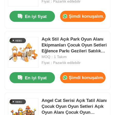
Fiyat：Pazarlık edilebilir
Şimdi konuşalım.
En iyi fiyat
Açık Stil Açık Park Oyun Alanı
Ekipmanları Çocuk Oyun Setleri
Eğlence Parkı Gezileri Satılık
Kaliteli Plastik Slaytlar
MOQ：1 Takım
Fiyat：Pazarlık edilebilir
Şimdi konuşalım.
En iyi fiyat
Evde
Ürünler
Angel Cat Serisi Açık Tatil Alanı
Çocuk Oyun Oyun Setleri Açık
Oyun Alanı Çocuk Oyun
Bizim Hakkımızda