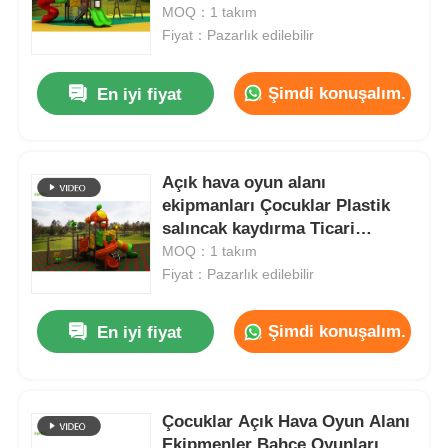
ekipmanları
MOQ：1 takım
Fiyat：Pazarlık edilebilir
Fabrika turu
Şimdi konuşalım.
En iyi fiyat
Kalite Kontrol
Açık hava oyun alanı
Bize Ulaşın
ekipmanları Çocuklar Plastik
salıncak kaydırma Ticari
Haberler
eğlence parkı Oyun
MOQ：1 takım
Fiyat：Pazarlık edilebilir
Davalar
Şimdi konuşalım.
En iyi fiyat
Teklif Alın
Çocuklar Açık Hava Oyun Alanı
Park Oyun Alanı Tasarımı
Ekipmenler Bahçe Oyunları