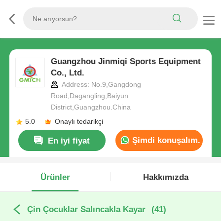
Guangzhou Jinmiqi Sports Equipment
Co., Ltd.
Address: No.9,Gangdong
Road,Dagangling,Baiyun
District,Guangzhou.China
5.0
Onaylı tedarikçi
Şimdi konuşalım.
En iyi fiyat
Ürünler
Hakkımızda
Çin Çocuklar Salıncakla Kayar
(41)