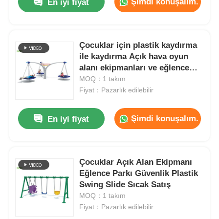
Şimdi konuşalım.
En iyi fiyat
Çocuklar için plastik kaydırma
ile kaydırma Açık hava oyun
alanı ekipmanları ve eğlence
parkı sıcak satış
MOQ：1 takım
Fiyat：Pazarlık edilebilir
Şimdi konuşalım.
En iyi fiyat
Çocuklar Açık Alan Ekipmanı
Eğlence Parkı Güvenlik Plastik
Swing Slide Sıcak Satış
MOQ：1 takım
Fiyat：Pazarlık edilebilir