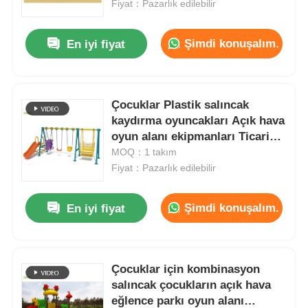
Fiyat：Pazarlık edilebilir
Şimdi konuşalım.
En iyi fiyat
Çocuklar Plastik salıncak
kaydırma oyuncakları Açık hava
oyun alanı ekipmanları Ticari
Şehir Eğlence Parkı
MOQ：1 takım
Fiyat：Pazarlık edilebilir
Şimdi konuşalım.
En iyi fiyat
Evde
Ürünler
Çocuklar için kombinasyon
salıncak çocukların açık hava
eğlence parkı oyun alanı
Bizim Hakkımızda