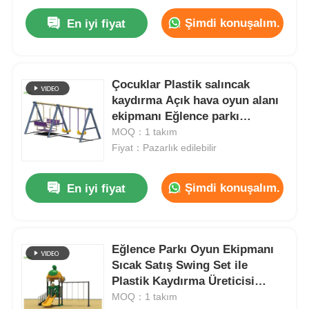
Şimdi konuşalım.
En iyi fiyat
Çocuklar Plastik salıncak
kaydırma Açık hava oyun alanı
ekipmanı Eğlence parkı
Çocuklar Sıcak satış
MOQ：1 takım
oyuncakları
Fiyat：Pazarlık edilebilir
Şimdi konuşalım.
En iyi fiyat
Eğlence Parkı Oyun Ekipmanı
Sıcak Satış Swing Set ile
Plastik Kaydırma Üreticisi
Çocuk Açık Hava Oyun Sahası
MOQ：1 takım