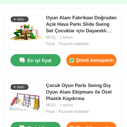
Oyun Alanı Fabrikası Doğrudan
Açık Hava Parkı Slide Swing
Set Çocuklar için Dayanıklı
Oyuncaklar
MOQ：1 takım
Fiyat：Pazarlık edilebilir
Şimdi konuşalım.
En iyi fiyat
Çocuk Oyun Parkı Swing Dış
Oyun Alanı Ekipmanı ile Özel
Plastik Kaydırma
MOQ：1 takım
Fiyat：Pazarlık edilebilir