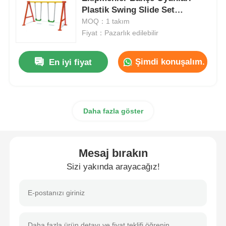
Plastik Swing Slide Set
Satılıyor
MOQ：1 takım
Su parkı tasarımı
Fiyat：Pazarlık edilebilir
Açık Oyun Alanı
Şimdi konuşalım.
En iyi fiyat
Özel Oyun Alanı Slaytları
Daha fazla göster
Çocuklar Salıncakla Kayar
Mesaj bırakın
Küçük Oyun Alanı
Sizi yakında arayacağız!
Çocuk Su Kaydırması
Özel Su Kaydırması