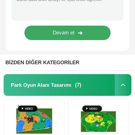
Büyük Su Kayması
Su Parkı Ekipmanları
İp tırmanma oyun alanı
BİZDEN DİĞER KATEGORİLER
Ahşap Oyun Alanı Ekipmanı
(7)
Park Oyun Alanı Tasarımı