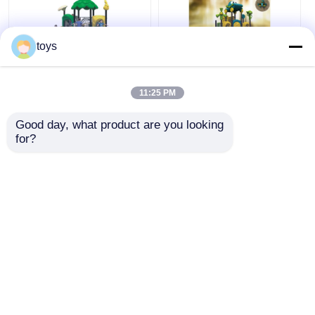
toys
Çocuklar Dışarıdaki
CE ROHS ISO
Küçük Oyun Alanı
Çocuklar için küçük
11:25 PM
Eğlence Parkı
açık hava oyun
Ücretsiz Özel Tasarım
ekipmanları
Good day, what product are you looking 
for?
En iyi fiyat
En iyi fiyat
Şimdi konuşalım.
Şimdi konuşalım.
Daha fazla göster
Ana sayfa
Hakkımızda
Bize ulaşın
Desktop Site
Site Haritası
Gizlilik Politikası