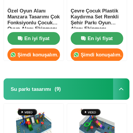
Özel Oyun Alanı
Çevre Çocuk Plastik
Manzara Tasarımı Çok
Kaydırma Set Renkli
Fonksiyonlu Çocuk
Şehir Parkı Oyun
Oyun Alanı Ekipmanı
Alanı Ekipmanı
Resort Otel için
En iyi fiyat
En iyi fiyat
Şimdi konuşalım.
Şimdi konuşalım.
(9)
Su parkı tasarımı