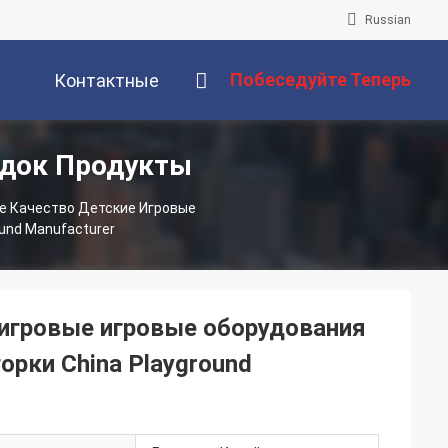
Russian
Побеседуйте Теперь
Контактные
адок Продукты
Данные
 Качество Детские Игровые
und Manufacturer
игровые игровые оборудования
орки China Playground