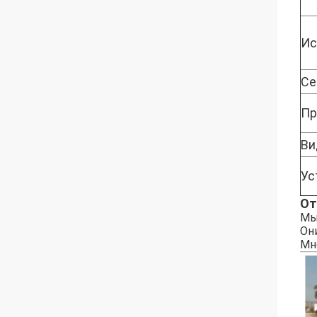
Ис
Се
Пр
Ви
Ус
От
Мы
Он
Мн