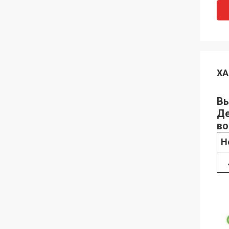
ХА
Вы
Де
во
Н