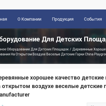
вная
О Компании
Продукция
События
борудование Для Детских Площ
ица
ное Оборудование Для Детских Площадок
/
Деревянные Хорошее
вания На Открытом Воздухе Веселые Детские Горки China Playgro
еревянные хорошее качество детские 
а открытом воздухе веселые детские г
anufacturer