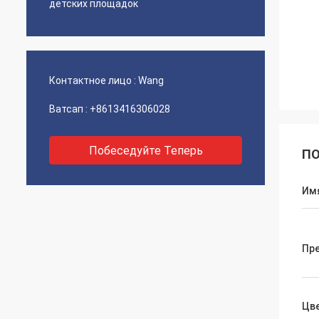
детских площадок
Контактное лицо :
Wang
Ватсап :
+8613416306028
Побеседуйте Теперь
ПО
Им
Пр
Цв