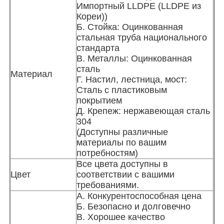
Импортный LLDPE (LLDPE из
Кореи))
проектирование аквапарка
Б. Стойка: Оцинкованная
стальная труба национального
стандарта
В. Металлы: Оцинкованная
Открытая игровая площадка
сталь
Материал
Г. Настил, лестница, мост:
Сталь с пластиковым
Специальные слайды для игровой площадки
покрытием
Д. Крепеж: нержавеющая сталь
304
Дети катаются на качелях
(Доступны различные
материалы по вашим
потребностям)
Небольшой игровой комплекс
Все цвета доступны в
Цвет
соответствии с вашими
требованиями.
Детская водная горка
А. Конкурентоспособная цена
Б. Безопасно и долговечно
Настройка водного горка
В. Хорошее качество