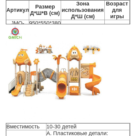
Зона
Возраст
Размер
Артикул
использования
для
Д*Ш*В (см)
Д*Ш (см)
игры
Экскурсия по заводу
JMQ-
950*550*380
1400*1000 см
3-15 лет
12402
см
Контроль качества
Свяжитесь с нами
Новости
Случаи
Запросить расценки
Вместимость
10-30 детей
Дизайн детской площадки
А. Пластиковые детали: