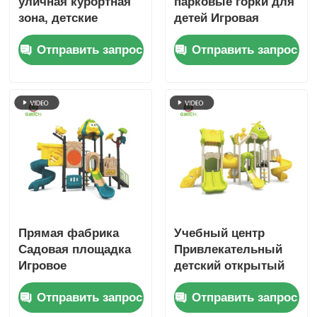
уличная курортная
парковые горки для
зона, детские
детей Игровая
игровые наборы,
площадка Внешнее
Отправить запрос
Отправить запрос
уличная игровая
развлечение
площадка, детские
Игровое
игрушки, горки для
оборудование
парка развлечений
Безопасное
на продажу
оборудование
Игровая площадка
Дети
Прямая фабрика
Учебный центр
Садовая площадка
Привлекательный
Игровое
детский открытый
оборудование на
детский сад
Отправить запрос
Отправить запрос
открытом воздухе
Слайдные
Забавная игра
комплекты Игровой