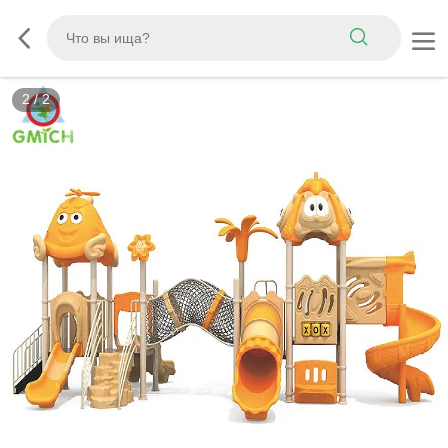
2
/
2