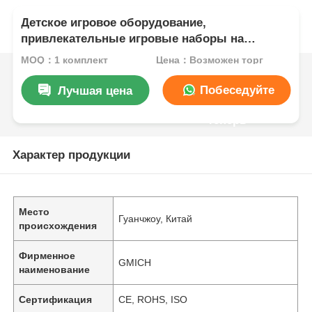
Детское игровое оборудование,
привлекательные игровые наборы на
открытом воздухе, парковые пластиковые
MOQ：1 комплект
Цена：Возможен торг
горки, игрушки, дешевое и красивое
оборудование для парков развлечений для
Побеседуйте
Лучшая цена
детей
теперь
Характер продукции
Место
Гуанчжоу, Китай
происхождения
Фирменное
GMICH
наименование
Сертификация
CE, ROHS, ISO