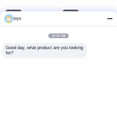
Игрушки Детские
дом Китайский
слайд-сет
завод игровых
площадок
toys
10:32 AM
Good day, what product are you looking 
for?
Слайды для
Пластиковая
детской игровой
площадка для игр
площадки на
на открытом
открытом воздухе
воздухе Игровое
Отправить запрос
Отправить запрос
оборудование Парк
развлечений
Садовые игрушки
Хорошее качество
Главная страница
Карта сайта
контактные данные
Детские горки
Desktop Site