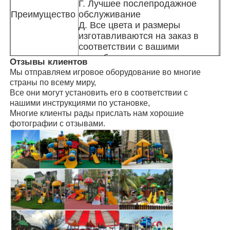
Г. Лучшее послепродажное
Преимущество
обслуживание
Д. Все цвета и размеры
Большое водопадное скольжение
изготавливаются на заказ в
соответствии с вашими
потребностями
Оборудование для аквапарка
Отзывы клиентов
Специально для детского сада,
Мы отправляем игровое оборудование во многие
жилого парка, школьного парка
страны по всему миру,
Игровая площадка для скалолазания
развлечений, семейной и
Все они могут установить его в соответствии с
Использование
спортивной игровой площадки,
нашими инструкциями по установке,
курортной зоны, парка, садовой
Многие клиенты рады прислать нам хорошие
игровой площадки, пляжа
деревянное оборудование для детских площадок
фотографии с отзывами.
ISO, TUV, CE, ROHS, EN1176,
Сертификация
SGS
Доступна услуга OEM, добро
Примечание
пожаловать сюда, чтобы
высказать свои взгляды.
Производитель в Гуанчжоу,
Тип компании
Китай
Руководство по установке,
Установка
доступен техник